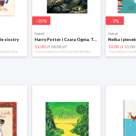
-
35
%
-
9
%
Natuli
Natuli
ie siostry
Harry Potter i Czara Ognia. Tom 4 Media rodzina
51.00 zł
78.00 zł*
10.00 zł
11.00 
rzed obniżką
*najniższa cena z 30 dni przed obniżką
*najniższa cena z 3