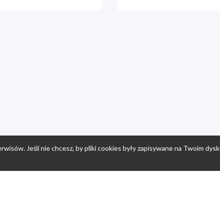
rwisów. Jeśli nie chcesz, by pliki cookies były zapisywane na Twoim dysk
a
Przepisy dla dzieci
Po