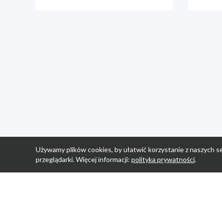
Używamy plików cookies, by ułatwić korzystanie z naszych se
przeglądarki. Więcej informacji:
polityka prywatności
.
Strona Główn