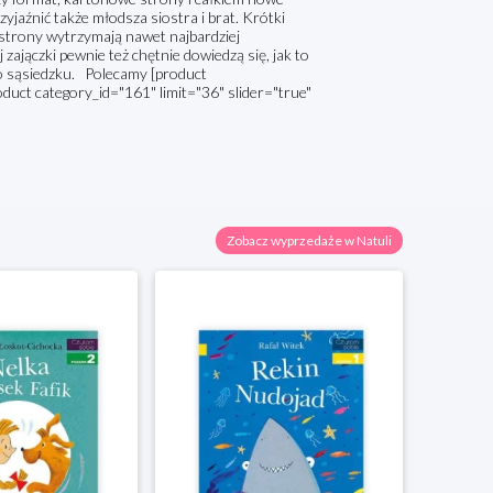
rzyjaźnić także młodsza siostra i brat. Krótki
 strony wytrzymają nawet najbardziej
 zajączki pewnie też chętnie dowiedzą się, jak to
po sąsiedzku. Polecamy [product
oduct category_id="161" limit="36" slider="true"
Zobacz wyprzedaże w Natuli