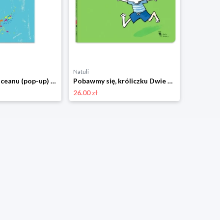
Natuli
Natuli
W głębinach oceanu (pop-up) Dwie siostry
Pobawmy się, króliczku Dwie siostry
26.00 zł
33.00 zł