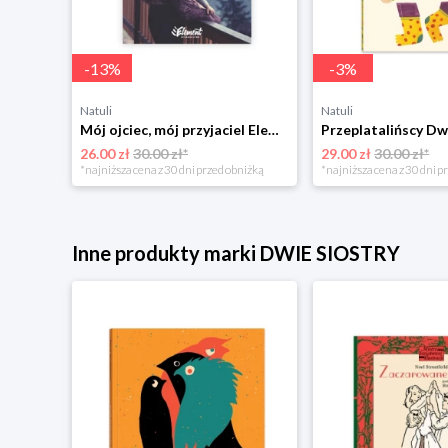
-
13
%
-
3
%
Natuli
Natuli
Trening intelektu dla dzieci Sensus
Mój ojciec, mój przyjaciel Element
Przeplatalińscy Dw
26.00 zł
30.00 zł*
29.00 zł
30.00 zł*
niżką
*najniższa cena z 30 dni przed obniżką
*najniższa cena z 30 dni p
Inne produkty marki DWIE SIOSTRY