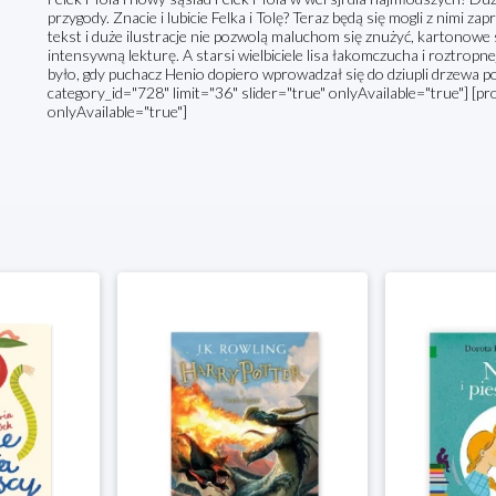
przygody. Znacie i lubicie Felka i Tolę? Teraz będą się mogli z nimi zap
tekst i duże ilustracje nie pozwolą maluchom się znużyć, kartonowe
intensywną lekturę. A starsi wielbiciele lisa łakomczucha i roztropnej
było, gdy puchacz Henio dopiero wprowadzał się do dziupli drzewa 
category_id="728" limit="36" slider="true" onlyAvailable="true"] [pr
onlyAvailable="true"]