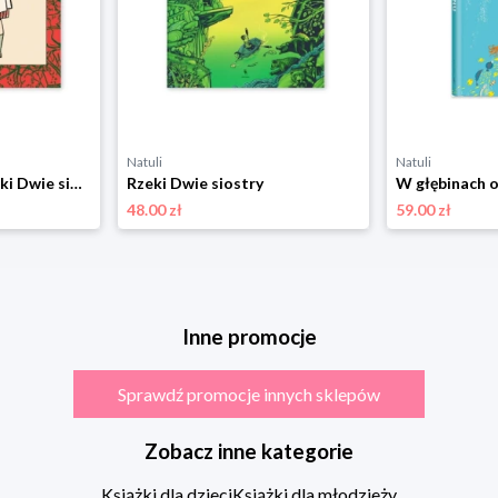
Natuli
Natuli
Zaczarowane baletki Dwie siostry
Rzeki Dwie siostry
48.00 zł
59.00 zł
Inne promocje
Sprawdź promocje innych sklepów
Zobacz inne kategorie
Książki dla dzieci
Książki dla młodzieży