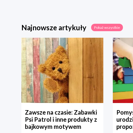
Najnowsze artykuły
Pokaż wszystkie
Zawsze na czasie: Zabawki
Pomys
Psi Patrol i inne produkty z
urodz
bajkowym motywem
propo