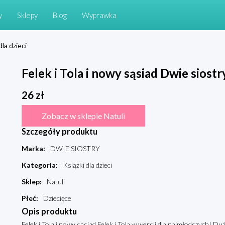
y
Sklepy
Blog
Wyprawka
dla dzieci
Felek i Tola i nowy sąsiad Dwie siostr
26
zł
Zobacz w sklepie Natuli
Szczegóły produktu
Marka
:
DWIE SIOSTRY
Kategoria
:
Książki dla dzieci
Sklep
:
Natuli
Płeć
:
Dziecięce
Opis produktu
Felek i Tola i nowy sąsiad Felek i Tola w wersji dla najmłodszych! 