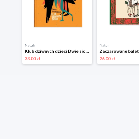
Natuli
Natuli
ostry
Klub dziwnych dzieci Dwie siostry
33.00 zł
26.00 zł