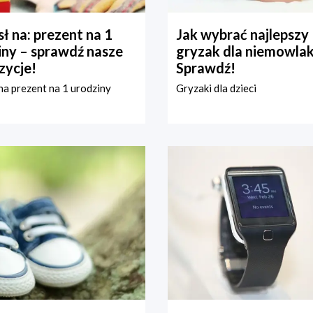
ł na: prezent na 1
Jak wybrać najlepszy
iny – sprawdź nasze
gryzak dla niemowla
zycje!
Sprawdź!
a prezent na 1 urodziny
Gryzaki dla dzieci