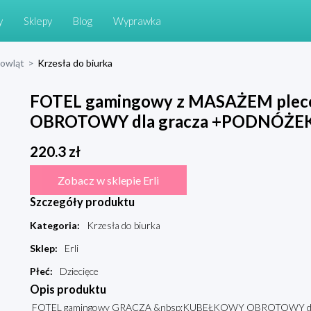
y
Sklepy
Blog
Wyprawka
mowląt
>
Krzesła do biurka
FOTEL gamingowy z MASAŻEM pl
OBROTOWY dla gracza +PODNÓŻE
220.3
zł
Zobacz w sklepie Erli
Szczegóły produktu
Kategoria
:
Krzesła do biurka
Sklep
:
Erli
Płeć
:
Dziecięce
Opis produktu
FOTEL gamingowy GRACZA &nbsp;KUBEŁKOWY OBROTOWY do bi