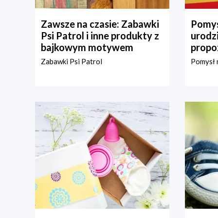
Zawsze na czasie: Zabawki
Pomys
Psi Patrol i inne produkty z
urodz
bajkowym motywem
propo
Zabawki Psi Patrol
Pomysł n