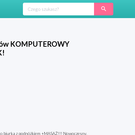
eców KOMPUTEROWY
K!
urka z podnóżkiem +MASAŻ!!! Nowoczesny,