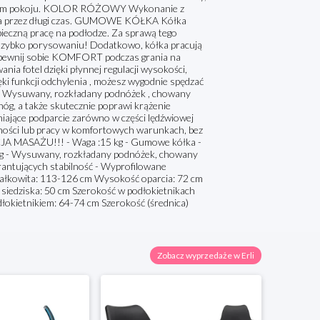
 twoim pokoju. KOLOR RÓŻOWY Wykonanie z
otela przez długi czas. GUMOWE KÓŁKA Kółka
ieczną pracę na podłodze. Za sprawą tego
ak szybko porysowaniu! Dodatkowo, kółka pracują
. Zapewnij sobie KOMFORT podczas grania na
nia fotel dzięki płynnej regulacji wysokości,
ki funkcji odchylenia , możesz wygodnie spędzać
ę.... Wysuwany, rozkładany podnóżek , chowany
óg, a także skutecznie poprawi krążenie
niające podparcie zarówno w części lędźwiowej
mności lub pracy w komfortowych warunkach, bez
JA MASAŻU!!! - Waga :15 kg - Gumowe kółka -
0 kg - Wysuwany, rozkładany podnóżek, chowany
rantujących stabilność - Wyprofilowane
całkowita: 113-126 cm Wysokość oparcia: 72 cm
siedziska: 50 cm Szerokość w podłokietnikach
okietnikiem: 64-74 cm Szerokość (średnica)
Zobacz wyprzedaże w Erli