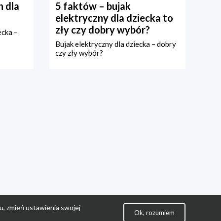
 dla
5 faktów – bujak
elektryczny dla dziecka to
zły czy dobry wybór?
ecka –
Bujak elektryczny dla dziecka – dobry
czy zły wybór?
u, zmień ustawienia swojej
Ok, rozumiem