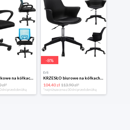
-
8
%
Erli
KRZESŁO biurkowe na kółkach OBROTOWE do biurka fotel SMART biurowy JUMI
KRZESŁO biurowe na kółkach OBROTOWE biura fotel INEZ profilowany JUMIhome
 zł*
104.40 zł
113.90 zł*
0 dni przed obniżką
*najniższa cena z 30 dni przed obniżką