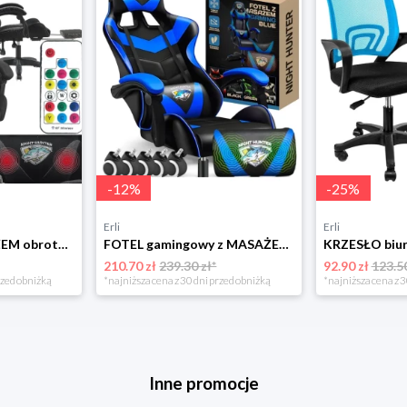
-
12
%
-
25
%
Erli
Erli
Fotel LED z MASAŻEM obrotowy TKANINA gamingowy KOMPUTEROWY gracza PODNÓŻEK!
FOTEL gamingowy z MASAŻEM pleców KOMPUTEROWY OBROTOWY dla gracza!
210.70 zł
239.30 zł*
92.90 zł
123.50
rzed obniżką
*najniższa cena z 30 dni przed obniżką
*najniższa cena z 3
Inne promocje