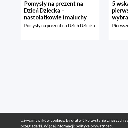
Pomysły na prezent na
5 wska
Dzień Dziecka –
pierws
nastolatkowie i maluchy
wybra
Pomysły na prezent na Dzień Dziecka
Pierwsze
Używamy plików cookies, by ułatwić korzystanie z naszych se
przeglądarki. Więcej informacji:
polityka prywatności
.