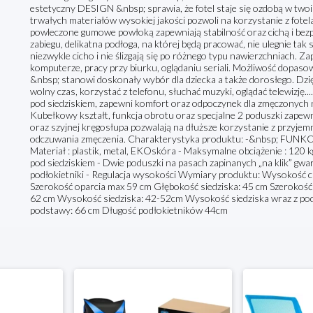
estetyczny DESIGN &nbsp; sprawia, że fotel staje się ozdobą w
trwałych materiałów wysokiej jakości pozwoli na korzystanie z f
powleczone gumowe powłoką zapewniają stabilność oraz cichą i bezp
zabiegu, delikatna podłoga, na której będą pracować, nie ulegnie t
niezwykle cicho i nie ślizgają się po różnego typu nawierzchniach
komputerze, pracy przy biurku, oglądaniu seriali. Możliwość dopasowa
&nbsp; stanowi doskonały wybór dla dziecka a także dorosłego. Dzię
wolny czas, korzystać z telefonu, słuchać muzyki, oglądać telewizj
pod siedziskiem, zapewni komfort oraz odpoczynek dla zmęczonych n
Kubełkowy kształt, funkcja obrotu oraz specjalne 2 poduszki zapew
oraz szyjnej kręgosłupa pozwalają na dłuższe korzystanie z przyje
odczuwania zmęczenia. Charakterystyka produktu: -&nbsp; FUNKC
Materiał : plastik, metal, EKOskóra - Maksymalne obciążenie : 12
pod siedziskiem - Dwie poduszki na pasach zapinanych „na klik” gwa
podłokietniki - Regulacja wysokości Wymiary produktu: Wysokość 
Szerokość oparcia max 59 cm Głębokość siedziska: 45 cm Szerokość 
62 cm Wysokość siedziska: 42-52cm Wysokość siedziska wraz z podł
podstawy: 66 cm Długość podłokietników 44cm