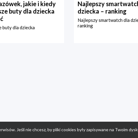
zówek, jakie i kiedy
Najlepszy smartwatch
ze buty dla dziecka
dziecka – ranking
ć
Najlepszy smartwatch dla dzi
ranking
 buty dla dziecka
rwisów. Jeśli nie chcesz, by pliki cookies były zapisywane na Twoim dysk