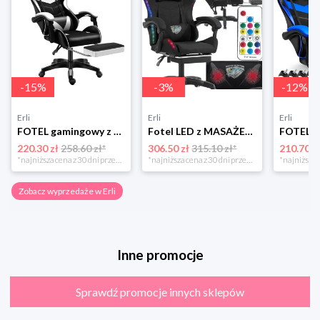
-
15
%
-
3
%
-
12
%
Erli
Erli
Erli
FOTEL gamingowy z MASAŻEM pleców KOMPUTEROWY OBROTOWY dla gracza +PODNÓŻEK!
Fotel LED z MASAŻEM obrotowy TKANINA gamingowy KOMPUTEROWY gracza PODNÓŻEK!
220.30 zł
258.60 zł*
306.50 zł
315.10 zł*
210.70 z
*najniższa cena z 30 dni przed obniżką
*najniższa cena z 30 dni przed obniżką
Zobacz wyprzedaże w Erli
Inne promocje
Sprawdź promocje innych sklepów