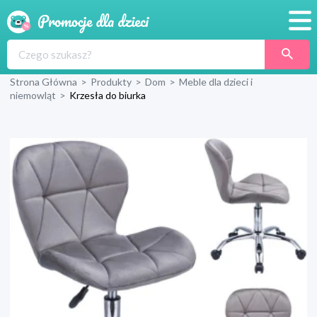
Promocje
Strona Główna
>
Produkty
>
Dom
>
Meble dla dzieci i
Produkty
niemowląt
>
Krzesła do biurka
Sklepy
Blog
Wyprawka