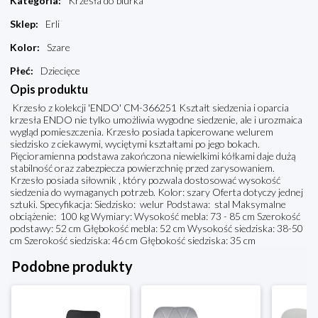
Kategoria
:
Krzesła do biurka
Sklep
:
Erli
Kolor
:
Szare
Płeć
:
Dziecięce
Opis produktu
Krzesło z kolekcji 'ENDO' CM-366251 Kształt siedzenia i oparcia
krzesła ENDO nie tylko umożliwia wygodne siedzenie, ale i urozmaica
wygląd pomieszczenia. Krzesło posiada tapicerowane welurem
siedzisko z ciekawymi, wyciętymi kształtami po jego bokach.
Pięcioramienna podstawa zakończona niewielkimi kółkami daje dużą
stabilność oraz zabezpiecza powierzchnię przed zarysowaniem.
Krzesło posiada siłownik , który pozwala dostosować wysokość
siedzenia do wymaganych potrzeb. Kolor: szary Oferta dotyczy jednej
sztuki. Specyfikacja: Siedzisko: welur Podstawa: stal Maksymalne
obciążenie: 100 kg Wymiary: Wysokość mebla: 73 - 85 cm Szerokość
podstawy: 52 cm Głębokość mebla: 52 cm Wysokość siedziska: 38-50
cm Szerokość siedziska: 46 cm Głębokość siedziska: 35 cm
Podobne produkty