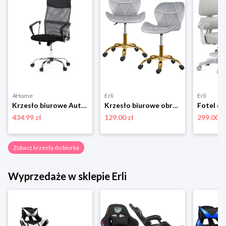
4Home
Erli
Erli
Krzesło biurowe Autronic KA-E305 GREY
Krzesło biurowe obrotowe szare złota noga dla dzieci
434.99 zł
129.00 zł
299.00 z
Zobacz krzesła do biurka
Wyprzedaże w sklepie Erli