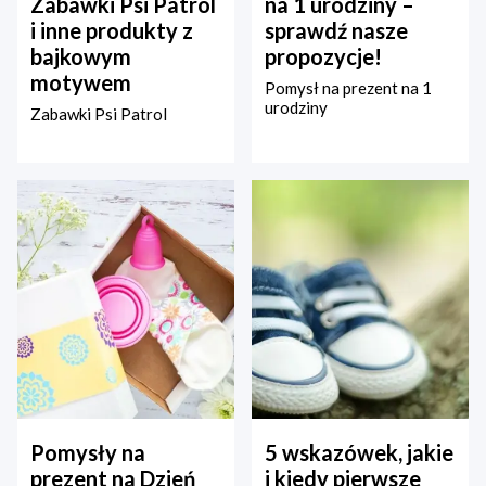
Zabawki Psi Patrol
na 1 urodziny –
i inne produkty z
sprawdź nasze
bajkowym
propozycje!
motywem
Pomysł na prezent na 1
urodziny
Zabawki Psi Patrol
Pomysły na
5 wskazówek, jakie
prezent na Dzień
i kiedy pierwsze