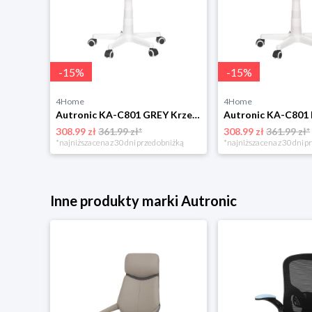
-
15
%
-
15
%
4Home
4Home
Krzesło biurowe Autronic KA-R209 RED
Autronic KA-C801 GREY Krzesło biurowe
308.99 zł
361.99 zł*
308.99 zł
361.99 zł*
niżką
*najniższa cena z 30 dni przed obniżką
*najniższa cena z 30 dni p
Inne produkty marki Autronic