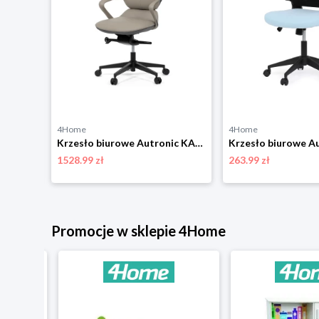
4Home
4Home
Krzesło biurowe Autronic KA-A182 BK
Krzesło biurowe Autronic KA-T8426 GREY
1528.99 zł
263.99 zł
Promocje w sklepie 4Home