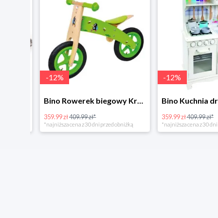
-
12
%
-
12
%
4Home Koc baranek świecący Dino
Bino Rowerek biegowy Krecik
359.99 zł
409.99 zł*
359.99 zł
409.99 zł*
*najniższa cena z 30 dni przed obniżką
*najniższa cena z 30 dni p