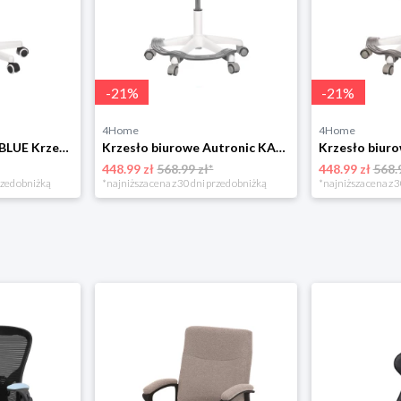
-
21
%
-
21
%
4Home
4Home
Autronic KA-C801 BLUE Krzesło biurowe
Krzesło biurowe Autronic KA-C806 GREY
448.99 zł
568.99 zł*
448.99 zł
568.
rzed obniżką
*najniższa cena z 30 dni przed obniżką
*najniższa cena z 3