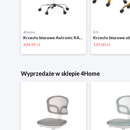
4Home
Erli
Krzesło biurowe Autronic KA-Y348 GREY2
Krzesło biurowe Autronic KA-E305 GREY
434.99 zł
129.00 zł
Wyprzedaże w sklepie 4Home