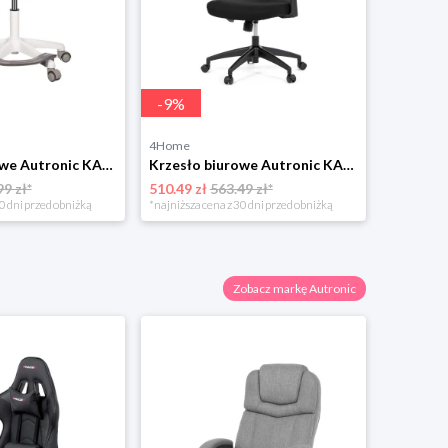
-
9
%
-
7
%
4Home
4Home
Krzesło biurowe Autronic KA-C806 BLUE
Krzesło biurowe Autronic KA-K2080 GREY
99 zł*
510.49 zł
563.49 zł*
598.49 zł
0 dni przed obniżką
*najniższa cena z 30 dni przed obniżką
*najniższa 
Zobacz markę Autronic