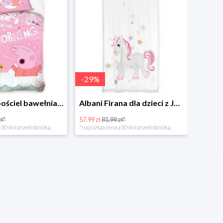
-
29
%
-
57
%
Dziecięca pościel bawełniana do łóżeczka Świnka Peppa
Albani Firana dla dzieci z Jednorożecem
*
57.99 zł
81.99 zł*
48.99 zł
11
0 dni przed obniżką
*najniższa cena z 30 dni przed obniżką
*najniższa 