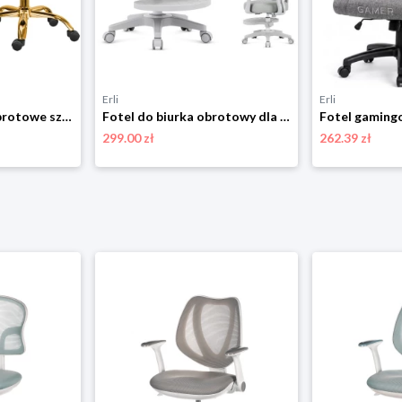
Erli
Erli
Krzesło biurowe obrotowe szare złota noga dla dzieci
Fotel do biurka obrotowy dla dziecka MARK ADLER szary ergonomiczny
299.00 zł
262.39 zł