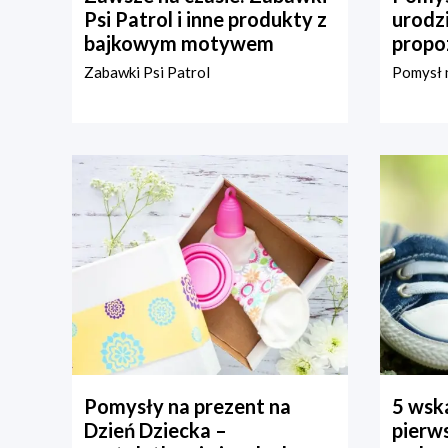
Psi Patrol i inne produkty z
urodz
bajkowym motywem
propo
Zabawki Psi Patrol
Pomysł n
Pomysły na prezent na
5 wska
Dzień Dziecka –
pierws