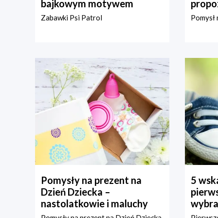
bajkowym motywem
propo
Zabawki Psi Patrol
Pomysł n
Pomysły na prezent na
5 wska
Dzień Dziecka –
pierws
nastolatkowie i maluchy
wybra
Pomysły na prezent na Dzień Dziecka
Pierwsze