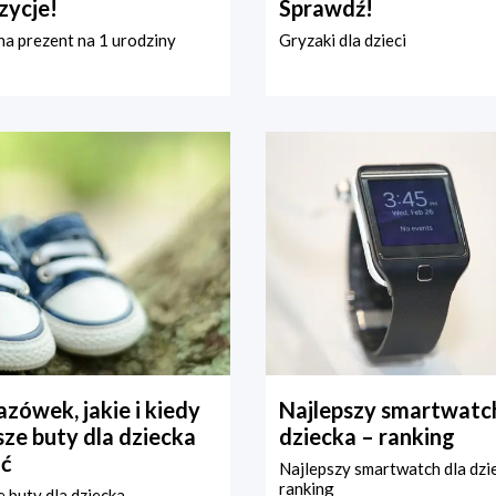
zycje!
Sprawdź!
a prezent na 1 urodziny
Gryzaki dla dzieci
zówek, jakie i kiedy
Najlepszy smartwatch
ze buty dla dziecka
dziecka – ranking
ć
Najlepszy smartwatch dla dzi
ranking
 buty dla dziecka