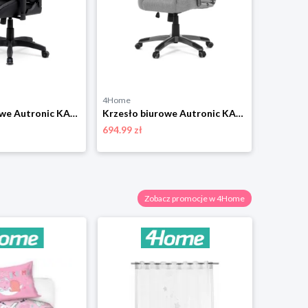
4Home
4Home
Krzesło biurowe Autronic KA-F03 BK
Krzesło biurowe Autronic KA-C715 GREY2
694.99 zł
208.99 zł
Zobacz promocje w 4Home