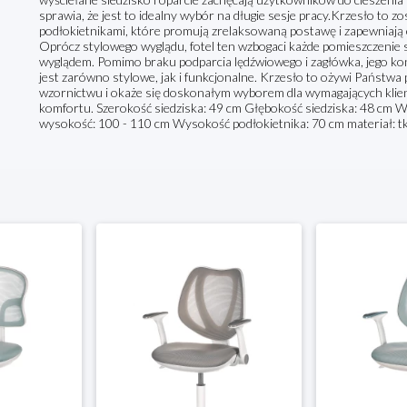
sprawia, że jest to idealny wybór na długie sesje pracy.Krzesło to 
podłokietnikami, które promują zrelaksowaną postawę i zapewniają 
Oprócz stylowego wyglądu, fotel ten wzbogaci każde pomieszczenie
wyglądem. Pomimo braku podparcia lędźwiowego i zagłówka, jego ko
jest zarówno stylowe, jak i funkcjonalne. Krzesło to ożywi Państw
wzornictwu i okaże się doskonałym wyborem dla wymagających klien
komfortu. Szerokość siedziska: 49 cm Głębokość siedziska: 48 cm 
wysokość: 100 - 110 cm Wysokość podłokietnika: 70 cm materiał: tk