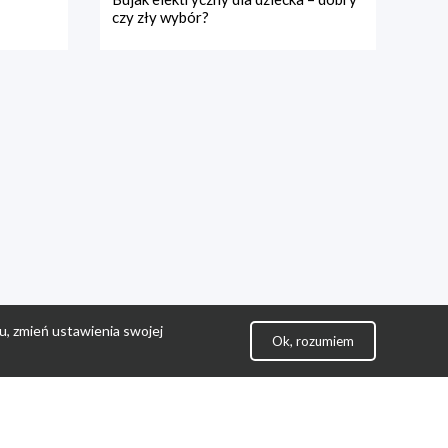
czy zły wybór?
u, zmień ustawienia swojej
Ok, rozumiem