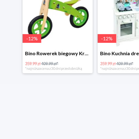
-
12
%
-
12
%
4Home Koc baranek świecący Dino
Bino Rowerek biegowy Krecik
359.99 zł
409.99 zł*
359.99 zł
409.99 zł*
*najniższa cena z 30 dni przed obniżką
*najniższa cena z 30 dni p