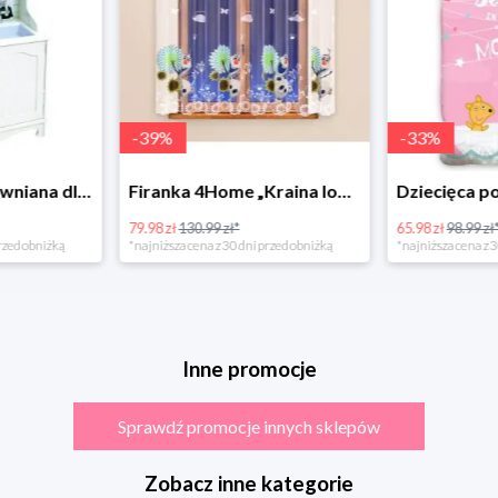
-
39
%
-
33
%
Bino Kuchnia drewniana dla dzieci Provence
Firanka 4Home „Kraina lodu” (Frozen)
79.98 zł
130.99 zł*
65.98 zł
98.99 zł
rzed obniżką
*najniższa cena z 30 dni przed obniżką
*najniższa cena z 3
Inne promocje
Sprawdź promocje innych sklepów
Zobacz inne kategorie