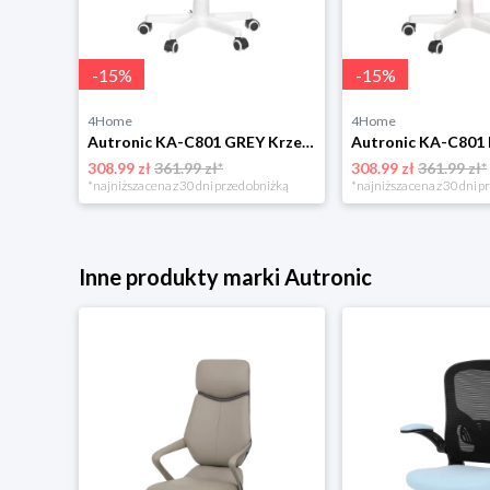
-
15
%
-
15
%
4Home
4Home
Krzesło biurowe Autronic KA-R209 RED
Autronic KA-C801 GREY Krzesło biurowe
308.99 zł
361.99 zł*
308.99 zł
361.99 zł*
niżką
*najniższa cena z 30 dni przed obniżką
*najniższa cena z 30 dni p
Inne produkty marki Autronic