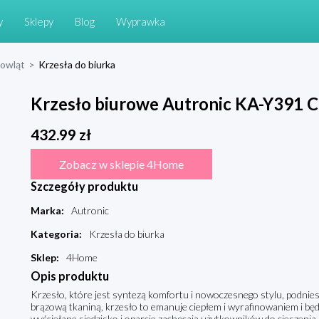
y
Sklepy
Blog
Wyprawka
mowląt
>
Krzesła do biurka
Krzesło biurowe Autronic KA-Y391
432.99
zł
Zobacz w sklepie 4Home
Szczegóły produktu
Marka
:
Autronic
Kategoria
:
Krzesła do biurka
Sklep
:
4Home
Opis produktu
Krzesło, które jest syntezą komfortu i nowoczesnego stylu, podnies
brązową tkaniną, krzesło to emanuje ciepłem i wyrafinowaniem i będ
wyściełane siedzisko i oparcie zachęcają użytkowników do cieszeni