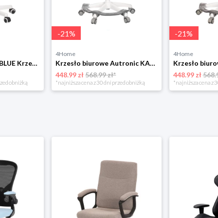
-
21
%
-
21
%
4Home
4Home
Autronic KA-C801 BLUE Krzesło biurowe
Krzesło biurowe Autronic KA-C806 GREY
448.99 zł
568.99 zł*
448.99 zł
568.
rzed obniżką
*najniższa cena z 30 dni przed obniżką
*najniższa cena z 3