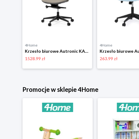
4Home
4Home
Krzesło biurowe Autronic KA-A182 BK
Krzesło biurowe Autronic KA-T8426 GREY
1528.99 zł
263.99 zł
Promocje w sklepie 4Home