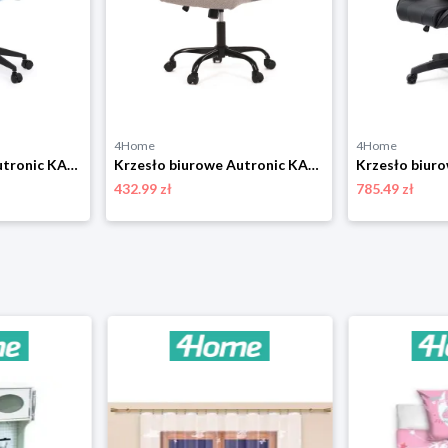
4Home
4Home
Krzesło biurowe Autronic KA-V317 BLUE
Krzesło biurowe Autronic KA-Y391 CRM2
432.99 zł
785.49 zł