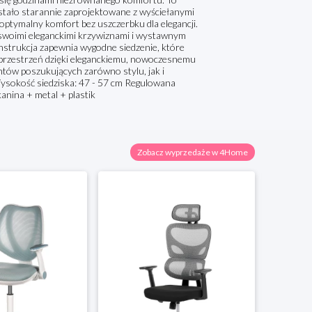
zostało starannie zaprojektowane z wyściełanymi
optymalny komfort bez uszczerbku dla elegancji.
 swoimi eleganckimi krzywiznami i wystawnym
nstrukcja zapewnia wygodne siedzenie, które
a przestrzeń dzięki eleganckiemu, nowoczesnemu
tów poszukujących zarówno stylu, jak i
Wysokość siedziska: 47 - 57 cm Regulowana
anina + metal + plastik
Zobacz wyprzedaże w 4Home