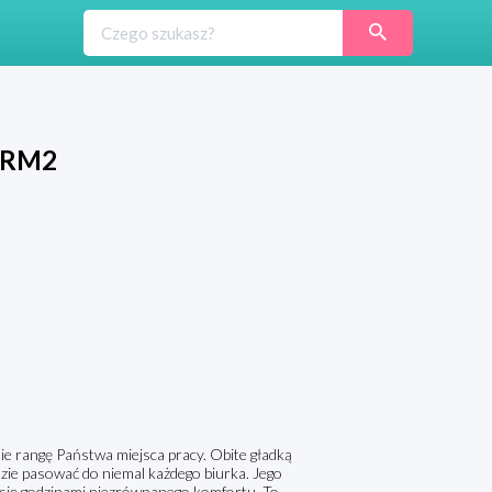
 CRM2
ie rangę Państwa miejsca pracy. Obite gładką
zie pasować do niemal każdego biurka. Jego
a się godzinami niezrównanego komfortu. To