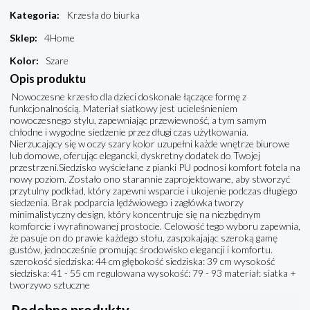
Kategoria
:
Krzesła do biurka
Sklep
:
4Home
Kolor
:
Szare
Opis produktu
Nowoczesne krzesło dla dzieci doskonale łączące formę z
funkcjonalnością. Materiał siatkowy jest ucieleśnieniem
nowoczesnego stylu, zapewniając przewiewność, a tym samym
chłodne i wygodne siedzenie przez długi czas użytkowania.
Nierzucający się w oczy szary kolor uzupełni każde wnętrze biurowe
lub domowe, oferując elegancki, dyskretny dodatek do Twojej
przestrzeni.Siedzisko wyściełane z pianki PU podnosi komfort fotela na
nowy poziom. Zostało ono starannie zaprojektowane, aby stworzyć
przytulny podkład, który zapewni wsparcie i ukojenie podczas długiego
siedzenia. Brak podparcia lędźwiowego i zagłówka tworzy
minimalistyczny design, który koncentruje się na niezbędnym
komforcie i wyrafinowanej prostocie. Celowość tego wyboru zapewnia,
że pasuje on do prawie każdego stołu, zaspokajając szeroką gamę
gustów, jednocześnie promując środowisko elegancji i komfortu.
szerokość siedziska: 44 cm głębokość siedziska: 39 cm wysokość
siedziska: 41 - 55 cm regulowana wysokość: 79 - 93 materiał: siatka +
tworzywo sztuczne