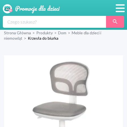
Promocje
Strona Główna
>
Produkty
>
Dom
>
Meble dla dzieci i
Produkty
niemowląt
>
Krzesła do biurka
Sklepy
Blog
Wyprawka