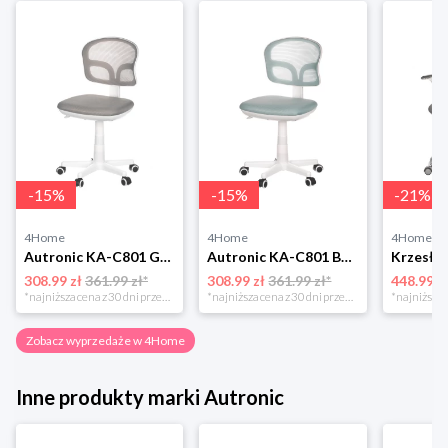
-
15
%
-
15
%
-
21
%
4Home
4Home
4Home
Autronic KA-C801 GREY Krzesło biurowe
Autronic KA-C801 BLUE Krzesło biurowe
308.99 zł
361.99 zł*
308.99 zł
361.99 zł*
448.99 z
*najniższa cena z 30 dni przed obniżką
*najniższa cena z 30 dni przed obniżką
Zobacz wyprzedaże w 4Home
Inne produkty marki Autronic