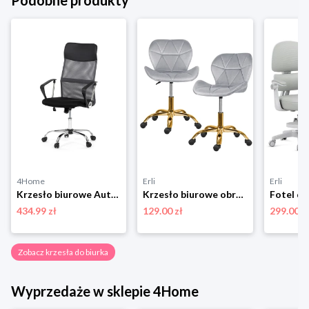
Podobne produkty
4Home
Erli
Erli
Krzesło biurowe Autronic KA-E305 GREY
Krzesło biurowe obrotowe szare złota noga dla dzieci
434.99 zł
129.00 zł
299.00 z
Zobacz krzesła do biurka
Wyprzedaże w sklepie 4Home