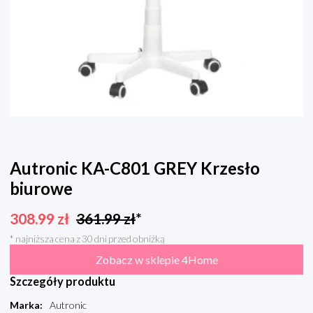
Autronic KA-C801 GREY Krzesło
biurowe
308.99
zł
361.99
zł
*
* najniższa cena z 30 dni przed obniżką
Zobacz w sklepie 4Home
Szczegóły produktu
Marka
:
Autronic