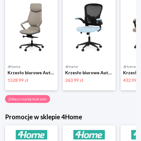
4Home
4Home
4Home
Krzesło biurowe Autronic KA-T8426 GREY
Krzesło biurowe Autronic KA-V317 BLUE
1528.99 zł
263.99 zł
432.99 z
Zobacz markę Autronic
Promocje w sklepie 4Home