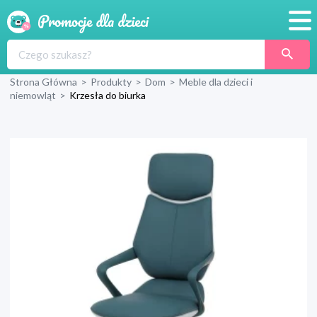
Promocje
Strona Główna
>
Produkty
>
Dom
>
Meble dla dzieci i
Produkty
niemowląt
>
Krzesła do biurka
Sklepy
Blog
Wyprawka