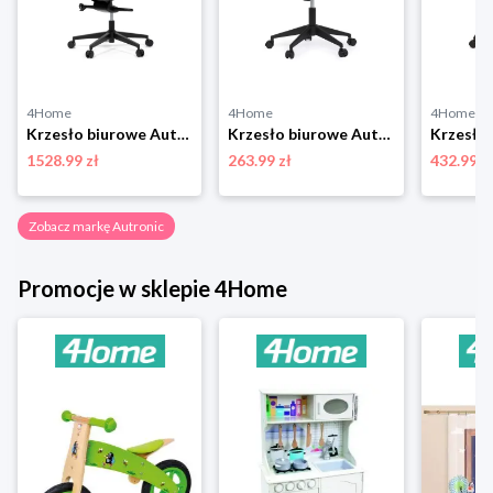
4Home
4Home
4Home
Krzesło biurowe Autronic KA-T8426 GREY
Krzesło biurowe Autronic KA-V317 BLUE
1528.99 zł
263.99 zł
432.99 z
Zobacz markę Autronic
Promocje w sklepie 4Home