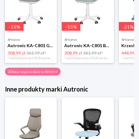
-
15
%
-
15
%
-
21
%
4Home
4Home
4Home
Autronic KA-C801 GREY Krzesło biurowe
Autronic KA-C801 BLUE Krzesło biurowe
308.99 zł
361.99 zł*
308.99 zł
361.99 zł*
448.99 z
*najniższa cena z 30 dni przed obniżką
*najniższa cena z 30 dni przed obniżką
Zobacz wyprzedaże w 4Home
Inne produkty marki Autronic