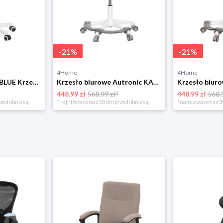
-
21
%
-
21
%
4Home
4Home
Autronic KA-C801 BLUE Krzesło biurowe
Krzesło biurowe Autronic KA-C806 GREY
448.99 zł
568.99 zł*
448.99 zł
568.
rzed obniżką
*najniższa cena z 30 dni przed obniżką
*najniższa cena z 3