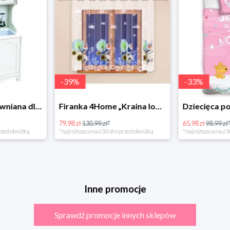
-
39
%
-
33
%
Bino Kuchnia drewniana dla dzieci Provence
Firanka 4Home „Kraina lodu” (Frozen)
79.98 zł
130.99 zł*
65.98 zł
98.99 zł
rzed obniżką
*najniższa cena z 30 dni przed obniżką
*najniższa cena z 3
Inne promocje
Sprawdź promocje innych sklepów