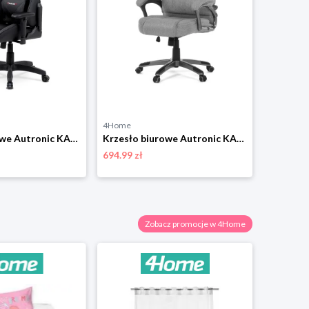
4Home
4Home
Krzesło biurowe Autronic KA-F03 BK
Krzesło biurowe Autronic KA-C715 GREY2
694.99 zł
208.99 zł
Zobacz promocje w 4Home