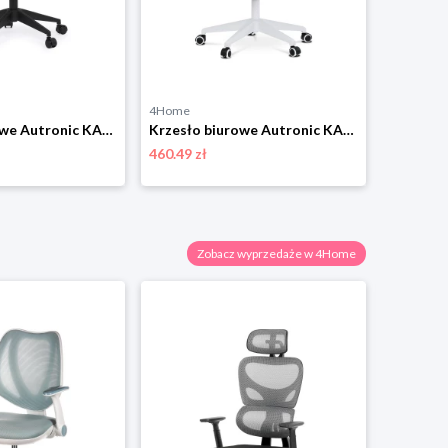
4Home
Krzesło biurowe Autronic KA-V317 BLUE
Krzesło biurowe Autronic KA-Y337 BLUE
460.49 zł
Zobacz wyprzedaże w 4Home