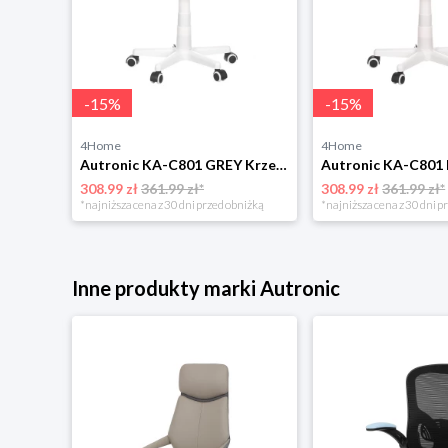
-
15
%
-
15
%
4Home
4Home
Krzesło biurowe Autronic KA-R209 RED
Autronic KA-C801 GREY Krzesło biurowe
308.99 zł
361.99 zł*
308.99 zł
361.99 zł*
niżką
*najniższa cena z 30 dni przed obniżką
*najniższa cena z 30 dni p
Inne produkty marki Autronic