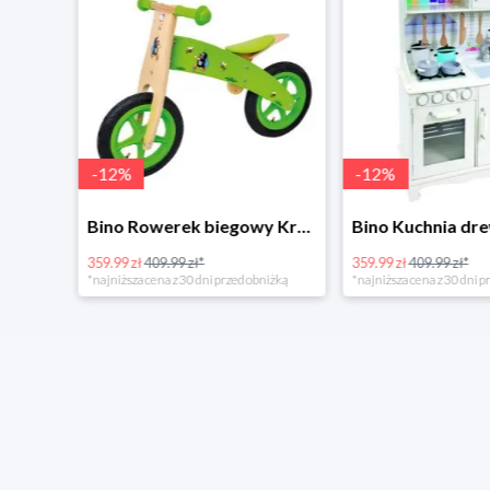
-
12
%
-
12
%
4Home Koc baranek świecący Dino
Bino Rowerek biegowy Krecik
359.99 zł
409.99 zł*
359.99 zł
409.99 zł*
*najniższa cena z 30 dni przed obniżką
*najniższa cena z 30 dni p