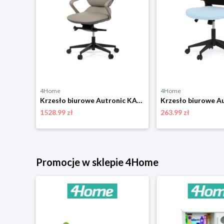
4Home
4Home
Krzesło biurowe Autronic KA-A182 BK
Krzesło biurowe Autronic KA-T8426 GREY
1528.99 zł
263.99 zł
Promocje w sklepie 4Home