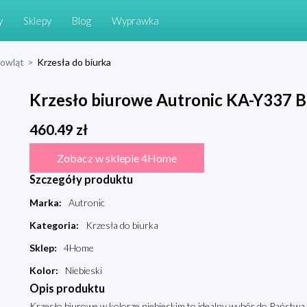
y
Sklepy
Blog
Wyprawka
mowląt
>
Krzesła do biurka
Krzesło biurowe Autronic KA-Y337 
460.49
zł
Zobacz w sklepie 4Home
Szczegóły produktu
Marka
:
Autronic
Kategoria
:
Krzesła do biurka
Sklep
:
4Home
Kolor
:
Niebieski
Opis produktu
Krzesło biurowe w kolorze niebieskim to idealny wybór do Państwa b