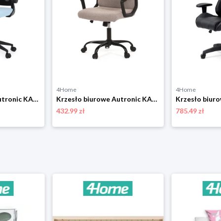
4Home
4Home
Krzesło biurowe Autronic KA-V317 BLUE
Krzesło biurowe Autronic KA-Y391 CRM2
432.99 zł
785.49 zł