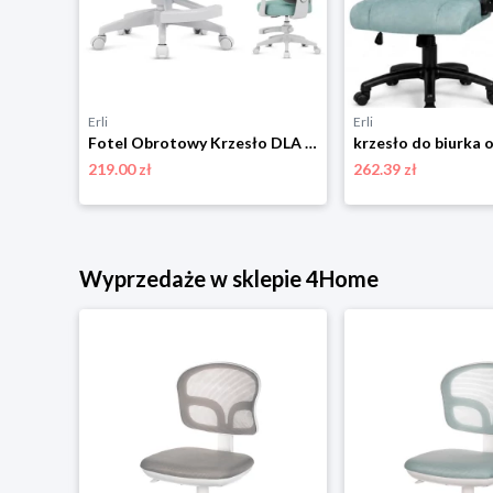
Erli
Erli
Autronic KA-C801 BLUE Krzesło biurowe
Fotel Obrotowy Krzesło DLA DZIECI MŁODZIEŻY Mark Adler Junior 4.5 Blue Mint
219.00 zł
262.39 zł
niżką
Wyprzedaże w sklepie 4Home