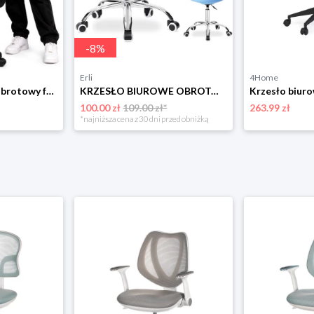
-
8
%
Erli
4Home
krzesło do biurka obrotowy fotel gracza welurowy niebieski dla dziewczyny
KRZESŁO BIUROWE OBROTOWE DO BIURKA NAUKI NIEBIESKI FOTEL OBROTOWY BIUROWY
100.00 zł
109.00 zł*
263.99 zł
*najniższa cena z 30 dni przed obniżką