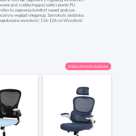
ne jest z oddychającej siatki i pianki PU.
ystko to zapewnia komfort nawet podczas
czesny wygląd i elegancję. Szerokość siedziska:
m Regulowana wysokość: 116-126 cm Wysokość
Zobacz krzesła do biurka