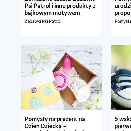
Psi Patrol i inne produkty z
urodz
bajkowym motywem
propo
Zabawki Psi Patrol
Pomysł n
Pomysły na prezent na
5 wska
Dzień Dziecka –
pierws