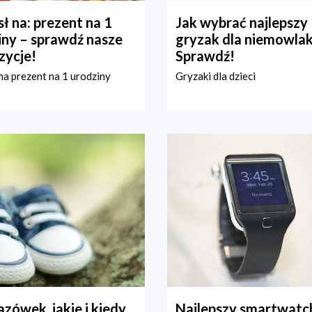
ł na: prezent na 1
Jak wybrać najlepszy
iny – sprawdź nasze
gryzak dla niemowla
zycje!
Sprawdź!
a prezent na 1 urodziny
Gryzaki dla dzieci
zówek, jakie i kiedy
Najlepszy smartwatch