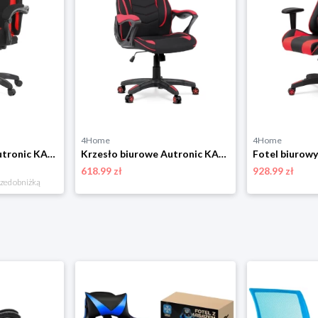
4Home
4Home
Krzesło biurowe Autronic KA-R209 RED
Krzesło biurowe Autronic KA-G408 RED
618.99 zł
928.99 zł
rzed obniżką