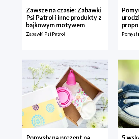
Zawsze na czasie: Zabawki
Pomys
Psi Patrol i inne produkty z
urodz
bajkowym motywem
propo
Zabawki Psi Patrol
Pomysł n
Pomysły na prezent na
5 wska