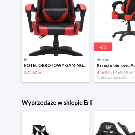
-
8
%
Erli
4Home
Krzesło biurowe Autronic KA-G406 RED
FOTEL OBROTOWY GAMINGOWY KRZESŁO TUDOR CZERWONY
372.60 zł
426.99 zł
463.99 zł*
niżką
*najniższa cena z 30 dni p
Wyprzedaże w sklepie Erli