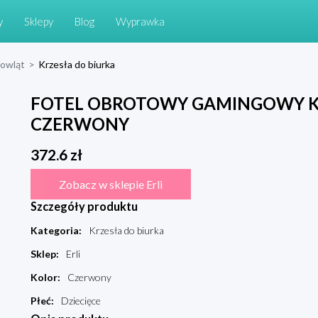
y
Sklepy
Blog
Wyprawka
mowląt
>
Krzesła do biurka
FOTEL OBROTOWY GAMINGOWY K
CZERWONY
372.6
zł
Zobacz w sklepie Erli
Szczegóły produktu
Kategoria
:
Krzesła do biurka
Sklep
:
Erli
Kolor
:
Czerwony
Płeć
:
Dziecięce