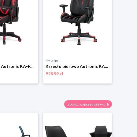
4Home
Fotel biurowy Autronic KA-F03 RED
Krzesło biurowe Autronic KA-F07 RED
928.99 zł
Zobacz wyprzedaże w Erli