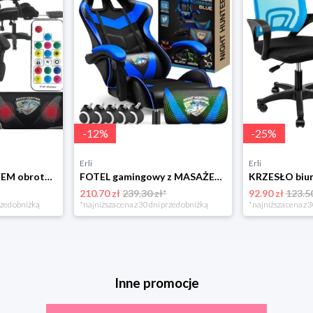
-
12
%
-
25
%
Erli
Erli
Fotel LED z MASAŻEM obrotowy TKANINA gamingowy KOMPUTEROWY gracza PODNÓŻEK!
FOTEL gamingowy z MASAŻEM pleców KOMPUTEROWY OBROTOWY dla gracza!
210.70 zł
239.30 zł*
92.90 zł
123.50
rzed obniżką
*najniższa cena z 30 dni przed obniżką
*najniższa cena z 3
Inne promocje