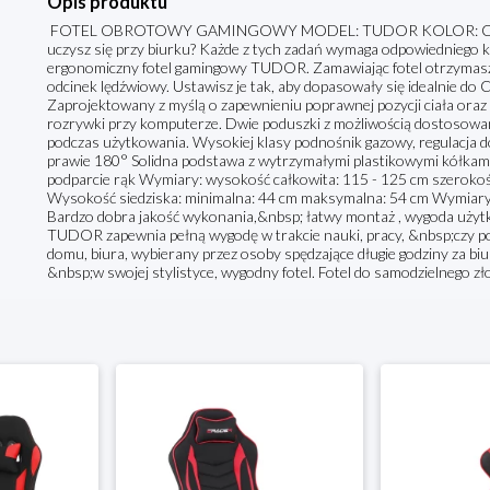
Opis produktu
FOTEL OBROTOWY GAMINGOWY MODEL: TUDOR KOLOR: CZERWO
uczysz się przy biurku? Każde z tych zadań wymaga odpowiedniego k
ergonomiczny fotel gamingowy TUDOR. Zamawiając fotel otrzymasz d
odcinek lędźwiowy. Ustawisz je tak, aby dopasowały się idealnie do 
Zaprojektowany z myślą o zapewnieniu poprawnej pozycji ciała oraz
rozrywki przy komputerze. Dwie poduszki z możliwością dostosowa
podczas użytkowania. Wysokiej klasy podnośnik gazowy, regulacja dół
prawie 180° Solidna podstawa z wytrzymałymi plastikowymi kółkam
podparcie rąk Wymiary: wysokość całkowita: 115 - 125 cm szerokość
Wysokość siedziska: minimalna: 44 cm maksymalna: 54 cm Wymiary s
Bardzo dobra jakość wykonania,&nbsp; łatwy montaż , wygoda użytk
TUDOR zapewnia pełną wygodę w trakcie nauki, pracy, &nbsp;czy po
domu, biura, wybierany przez osoby spędzające długie godziny za bi
&nbsp;w swojej stylistyce, wygodny fotel. Fotel do samodzielnego zł