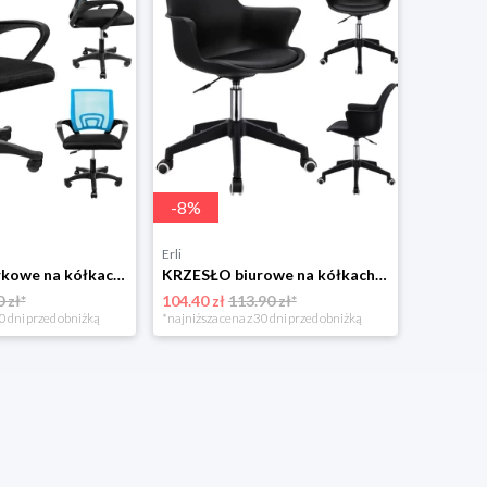
-
8
%
Erli
KRZESŁO biurkowe na kółkach OBROTOWE do biurka fotel SMART biurowy JUMI
KRZESŁO biurowe na kółkach OBROTOWE biura fotel INEZ profilowany JUMIhome
 zł*
104.40 zł
113.90 zł*
0 dni przed obniżką
*najniższa cena z 30 dni przed obniżką