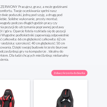
NY Pracujesz, grasz, a może godzinami
omfortu. Twoje oczekiwania spełni nasz
wie poduszki, jedną pod szyję, a drugą pod
Ciebie. Solidne wykonanie, prosty montaż.
 wygody podczas długich godzin pracy czy
nia pozycji do utrzymania poprawnej postawy
 / góra. Oparcie fotela rozkłada się do pozycji
i Wygodne podłokietniki zapewniają odpowiednie
 całkowita: 66 cm głębokość całkowita: 62 cm
iedziska: szerokość: 40 cm głębokość: 50 cm
owania. Dzięki swojej budowie krzesło biurowe
dczas&nbsp; gry na komputerze . Idealny do
urkiem. Dla ludzi chcących mieć&nbsp; niebanalny
ożenia.
Zobacz krzesła do biurka