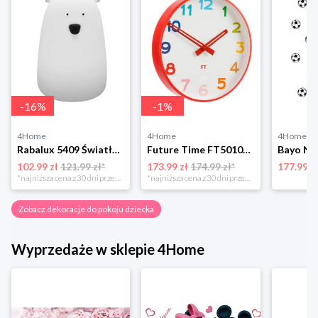
-
16
%
-
1
%
4Home
4Home
4Home
Rabalux 5409 Światło dekoracyjne Misiu Baloo
Future Time FT5010RD Rainbow red Zegar ścienny dla dzieci, śr. 30 cm
102.99 zł
121.99 zł*
173.99 zł
174.99 zł*
177.99 z
*najniższa cena z 30 dni przed obniżką
*najniższa cena z 30 dni przed obniżką
Zobacz dekoracje do pokoju dziecka
Wyprzedaże w sklepie 4Home