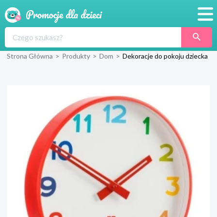
Promocje
Strona Główna
>
Produkty
>
Dom
>
Dekoracje do pokoju dziecka
Produkty
Sklepy
Blog
Wyprawka