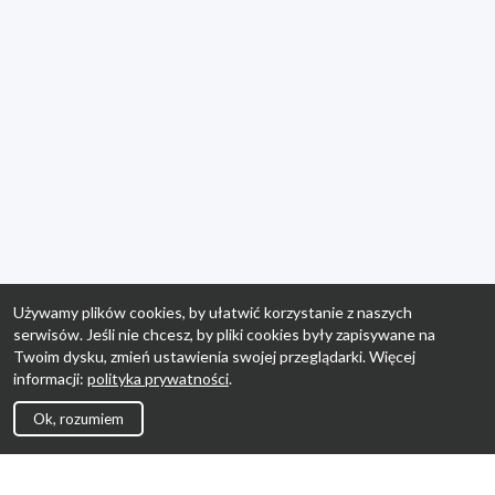
Używamy plików cookies, by ułatwić korzystanie z naszych
serwisów. Jeśli nie chcesz, by pliki cookies były zapisywane na
Twoim dysku, zmień ustawienia swojej przeglądarki. Więcej
informacji:
polityka prywatności
.
Ok, rozumiem