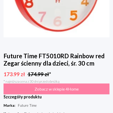
Future Time FT5010RD Rainbow red
Zegar ścienny dla dzieci, śr. 30 cm
173.99
zł
174.99
zł
*
* najniższa cena z 30 dni przed obniżką
Zobacz w sklepie 4Home
Szczegóły produktu
Marka
:
Future Time