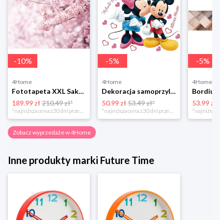
-
10
%
-
5
%
-
5
%
4Home
4Home
4Home
Fototapeta XXL Sakura 360 x 254 cm, 4 części 4-Home
Dekoracja samoprzylepna Minnie i Mickey, różowa, 42,5 x 65 cm 4-Home
189.99 zł
210.49 zł*
50.99 zł
53.49 zł*
53.99 zł
*najniższa cena z 30 dni przed obniżką
*najniższa cena z 30 dni przed obniżką
Zobacz wyprzedaże w 4Home
Inne produkty marki Future Time