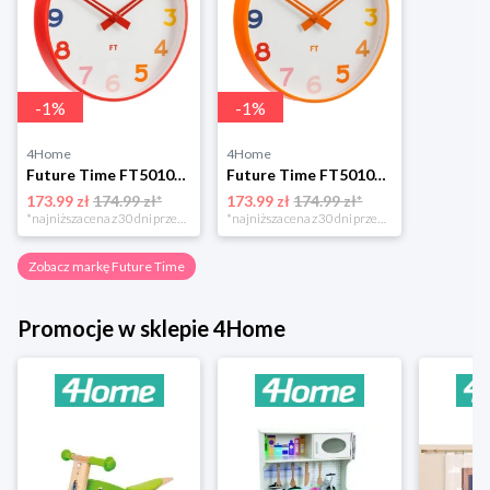
-
1
%
-
1
%
4Home
4Home
Future Time FT5010RD Rainbow red Zegar ścienny dla dzieci, śr. 30 cm
Future Time FT5010OR Rainbow orange Zegar ścienny dla dzieci, śr. 30 cm
173.99 zł
174.99 zł*
173.99 zł
174.99 zł*
*najniższa cena z 30 dni przed obniżką
*najniższa cena z 30 dni przed obniżką
Zobacz markę Future Time
Promocje w sklepie 4Home