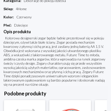
Kategoria
:
Dekoracje do pokoju dziecka
Sklep
:
4Home
Kolor
:
Czerwony
Płeć
:
Dziecięce
Opis produktu
Kolorowy designerski zegar będzie ładnie prezentował się w pokoju
dziecięcym, ożywi także białe ściany. Zegar posiada mechanizm
kwarcowy z płynną i cichą pracą, jest zasilany jedną baterią AA 1,5 V.
Obwódka jest wykonana z wysokiej jakości utwardzonego plastiku
ABS, a wskazówki z lakierowanego metalu. Future Time to młoda,
ambitna czeska marka zegarów, która wprowadza na rynek zegarowy
świeży i czysty design. Zegary charakteryzują się przede wszystkim
wysoką jakością użytych materiałów, opracowaniem, zastosowaniem
kwarcowych mechanizmów oraz płynną i cichą pracą. Zegary Future
Time dzięki ponadczasowym uniwersalnym wzorom i eleganckim
lakierowanym opakowaniom są bardzo popularne i doskonale nadają
się na prezent na różne okazje.
Podobne produkty