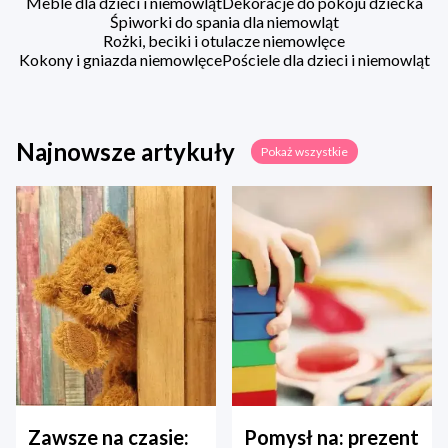
Meble dla dzieci i niemowląt
Dekoracje do pokoju dziecka
Śpiworki do spania dla niemowląt
Rożki, beciki i otulacze niemowlęce
Kokony i gniazda niemowlęce
Pościele dla dzieci i niemowląt
Najnowsze artykuły
Pokaż wszystkie
Zawsze na czasie:
Pomysł na: prezent