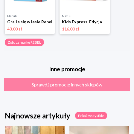
Natuli
Natuli
Gra Je się w lesie Rebel
Kids Express. Edycja polska Rebel
43.00 zł
116.00 zł
Zobacz markę REBEL
Inne promocje
Sprawdź promocje innych sklepów
Najnowsze artykuły
Pokaż wszystkie