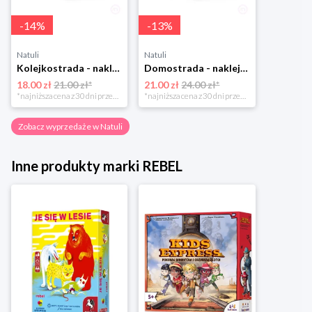
-
14
%
-
13
%
Natuli
Natuli
Kolejkostrada - naklejaj tory Zuzutoys
Domostrada - naklejaj ulice Zuzutoys
18.00 zł
21.00 zł*
21.00 zł
24.00 zł*
*najniższa cena z 30 dni przed obniżką
*najniższa cena z 30 dni przed obniżką
Zobacz wyprzedaże w Natuli
Inne produkty marki REBEL