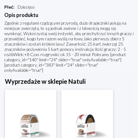
Płeć
:
Dziecięce
Opis produktu
Zgodnie z regułami rządzącymi przyrodą, duże drapieżniki polują na
mniejsze zwierzęta, te są jednak zwinne i z łatwością mogą się
wymknąć. Wykorzystaj swój instynkt, aby przechytrzyć innych graczy i
przewidzieć, kogo tym razem wyślą na łowy.Jako pierwszy zbierz 5
znaczników i zostań królem lasu! Zawartość: 25 kart zwierząt 25
znaczników pożywienia 5 kart pomocy instrukcja Ilość graczy: 2 - 5
osóbWiek:+8 Czas rozgrywki: ok 15 - 20 minut Polecamy [product
category_id="140" limit="24" slider="true" onlyAvailable="true"]
[product category_id="383" limit="24" slider="true"
onlyAvailable="true"]
Wyprzedaże w sklepie Natuli