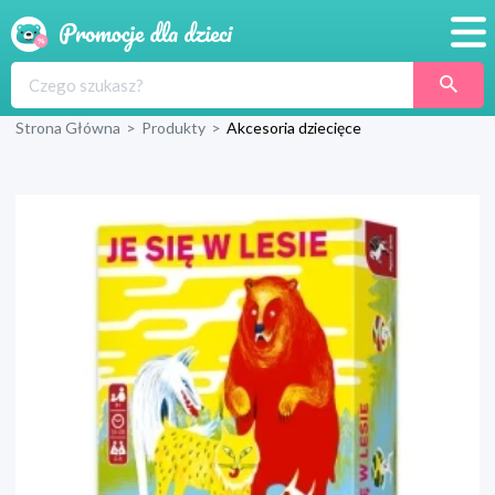
Promocje
Strona Główna
>
Produkty
>
Akcesoria dziecięce
Produkty
Sklepy
Blog
Wyprawka