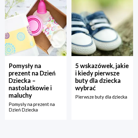
Pomysły na
5 wskazówek, jakie
prezent na Dzień
i kiedy pierwsze
Dziecka –
buty dla dziecka
nastolatkowie i
wybrać
maluchy
Pierwsze buty dla dziecka
Pomysły na prezent na
Dzień Dziecka