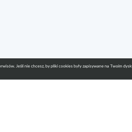
rwisów. Jeśli nie chcesz, by pliki cookies były zapisywane na Twoim dysk
a
Przepisy dla dzieci
Po
Nuumi.pl - moda online
K
Megarabaty.pl
Re