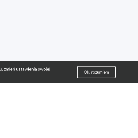
u, zmień ustawienia swojej
Ok, rozumiem
lityka Prywatności
ontakt
gulamin