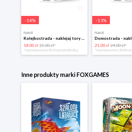
-
14
%
-
13
%
Natuli
Natuli
Kolejkostrada - naklejaj tory Zuzutoys
18.00 zł
21.00 zł*
21.00 zł
24.00 zł*
*najniższa cena z 30 dni przed obniżką
*najniższa cena z 30 dni p
Inne produkty marki FOXGAMES