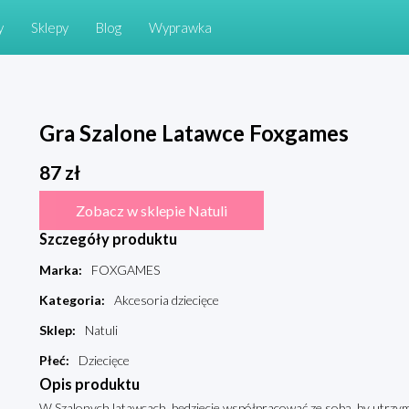
y
Sklepy
Blog
Wyprawka
Gra Szalone Latawce Foxgames
87
zł
Zobacz w sklepie Natuli
Szczegóły produktu
Marka
:
FOXGAMES
Kategoria
:
Akcesoria dziecięce
Sklep
:
Natuli
Płeć
:
Dziecięce
Opis produktu
W Szalonych latawcach, będziecie współpracować ze sobą, by utrzy