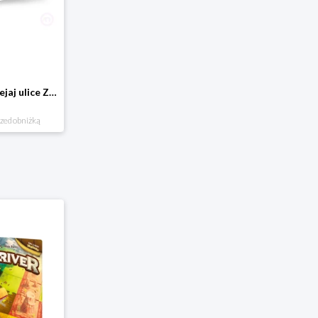
Domostrada - naklejaj ulice Zuzutoys
rzed obniżką