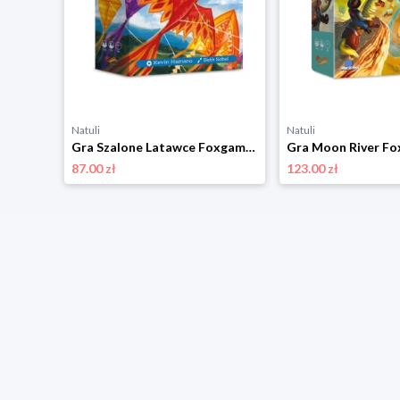
Natuli
Natuli
Gra Szalone Latawce Foxgames
Gra Moon River F
87.00 zł
123.00 zł