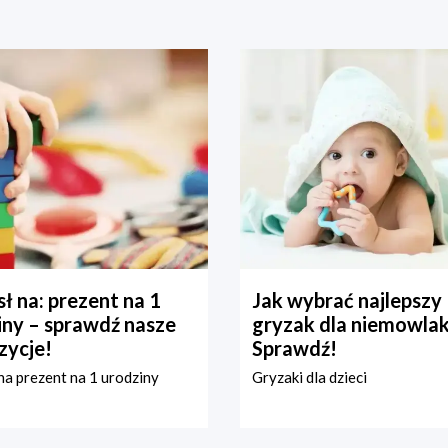
ł na: prezent na 1
Jak wybrać najlepszy
iny – sprawdź nasze
gryzak dla niemowla
zycje!
Sprawdź!
a prezent na 1 urodziny
Gryzaki dla dzieci