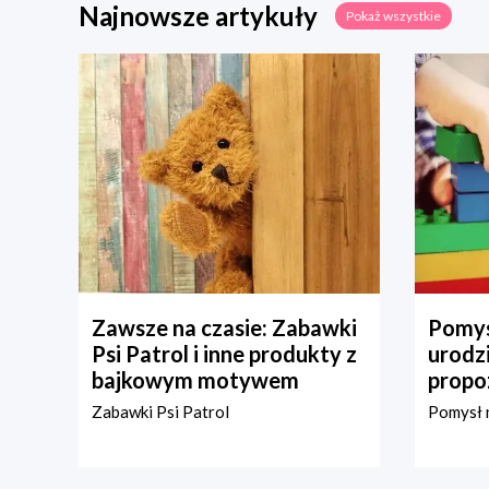
Najnowsze artykuły
Pokaż wszystkie
Zawsze na czasie: Zabawki
Pomys
Psi Patrol i inne produkty z
urodz
bajkowym motywem
propo
Zabawki Psi Patrol
Pomysł n