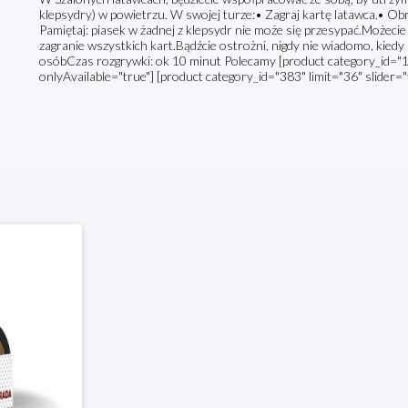
klepsydry) w powietrzu. W swojej turze:• Zagraj kartę latawca.• O
Pamiętaj: piasek w żadnej z klepsydr nie może się przesypać.Możeci
zagranie wszystkich kart.Bądźcie ostrożni, nigdy nie wiadomo, kiedy
osóbCzas rozgrywki: ok 10 minut Polecamy [product category_id="14
onlyAvailable="true"] [product category_id="383" limit="36" slider="