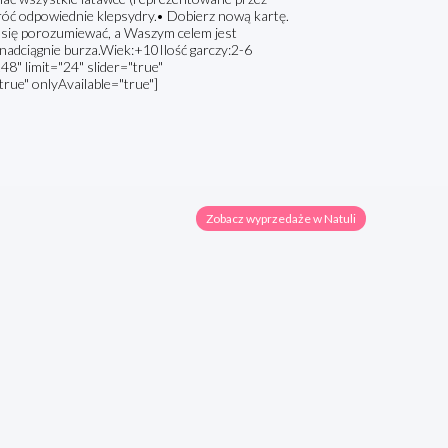
bróć odpowiednie klepsydry.• Dobierz nową kartę.
e się porozumiewać, a Waszym celem jest
 nadciągnie burza.Wiek:+10Ilość garczy:2-6
8" limit="24" slider="true"
true" onlyAvailable="true"]
Zobacz wyprzedaże w Natuli