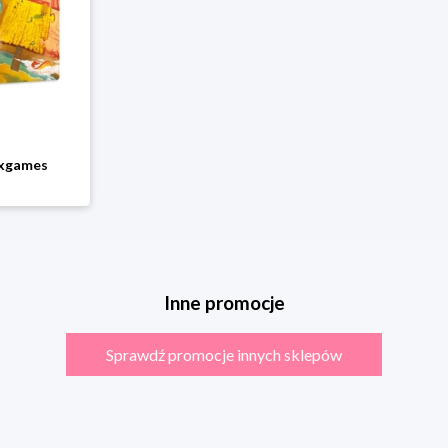
oxgames
Inne promocje
Sprawdź promocje innych sklepów