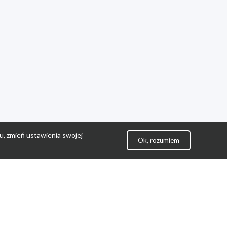
u, zmień ustawienia swojej
Ok, rozumiem
lityka Prywatności
ontakt