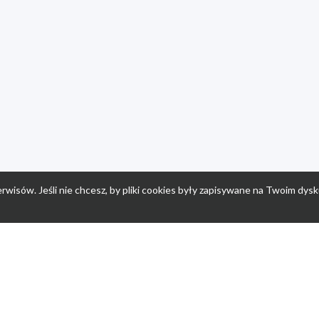
rwisów. Jeśli nie chcesz, by pliki cookies były zapisywane na Twoim dysk
a
Przepisy dla dzieci
Po
Nuumi.pl - moda online
K