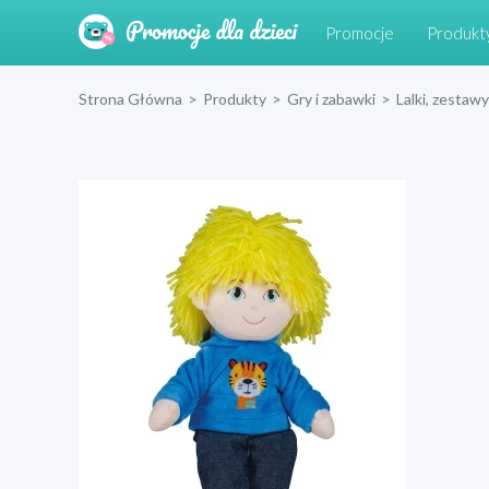
Promocje
Produkt
Strona Główna
>
Produkty
>
Gry i zabawki
>
Lalki, zestawy 