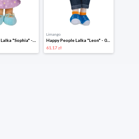
Limango
Happy People Lalka "Sophia" - 0+ rozmiar: onesize
Happy People Lalka "Leon" - 0+ rozmiar: onesize
61.17 zł