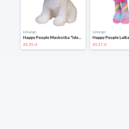
Limango
Limango
Happy People Maskotka "Idefix" - 0+ rozmiar: onesize
61.31 zł
61.17 zł