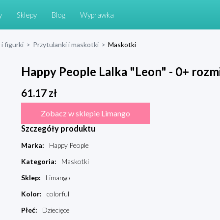
y
Sklepy
Blog
Wyprawka
i figurki
>
Przytulanki i maskotki
>
Maskotki
Happy People Lalka "Leon" - 0+ rozmi
61.17
zł
Zobacz w sklepie Limango
Szczegóły produktu
Marka
:
Happy People
Kategoria
:
Maskotki
Sklep
:
Limango
Kolor
:
colorful
Płeć
:
Dziecięce