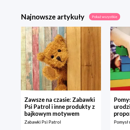
Najnowsze artykuły
Pokaż wszystkie
Zawsze na czasie: Zabawki
Pomys
Psi Patrol i inne produkty z
urodz
bajkowym motywem
propo
Zabawki Psi Patrol
Pomysł n