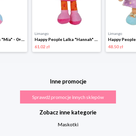
Limango
Limango
Happy People Lalka "Mia" - 0+ rozmiar: onesize
Happy People Lalka "Hannah" - 0+ rozmiar: onesize
61.02 zł
48.50 zł
Inne promocje
Sprawdź promocje innych sklepów
Zobacz inne kategorie
Maskotki