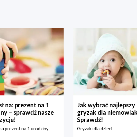
ł na: prezent na 1
Jak wybrać najlepszy
iny – sprawdź nasze
gryzak dla niemowla
zycje!
Sprawdź!
a prezent na 1 urodziny
Gryzaki dla dzieci