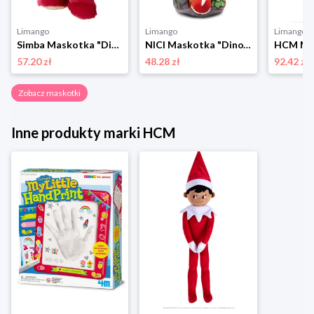
Limango
Limango
Limango
Simba Maskotka "Disney Pixar Flufflets Lotso" w kolorze czerwonym - 0+ rozmiar: onesize
NICI Maskotka "Dino" - 3+ rozmiar: onesize
57.20 zł
48.28 zł
92.42 zł
Zobacz maskotki
Inne produkty marki HCM