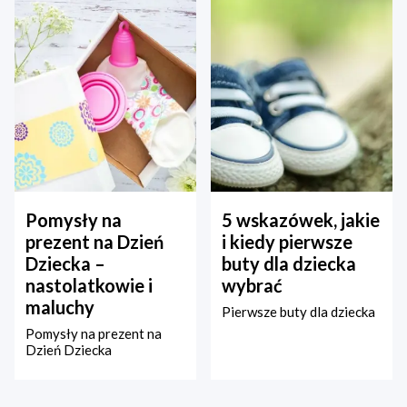
Pomysły na
5 wskazówek, jakie
prezent na Dzień
i kiedy pierwsze
Dziecka –
buty dla dziecka
nastolatkowie i
wybrać
maluchy
Pierwsze buty dla dziecka
Pomysły na prezent na
Dzień Dziecka