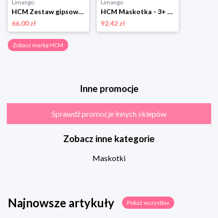
Limango
Limango
HCM Zestaw gipsowy "My Little Handprint" - 5+ rozmiar: onesize
HCM Maskotka - 3+ rozmiar: onesize
66.00 zł
92.42 zł
Zobacz markę HCM
Inne promocje
Sprawdź promocje innych sklepów
Zobacz inne kategorie
Maskotki
Najnowsze artykuły
Pokaż wszystkie