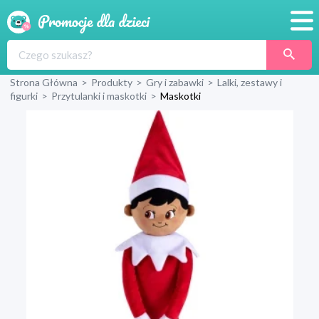
Promocje
Strona Główna
>
Produkty
>
Gry i zabawki
>
Lalki, zestawy i
Produkty
figurki
>
Przytulanki i maskotki
>
Maskotki
Sklepy
Blog
Wyprawka