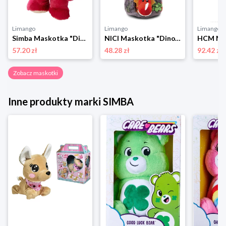
Limango
Limango
Limango
Simba Maskotka "Disney Pixar Flufflets Lotso" w kolorze czerwonym - 0+ rozmiar: onesize
NICI Maskotka "Dino" - 3+ rozmiar: onesize
57.20 zł
48.28 zł
92.42 zł
Zobacz maskotki
Inne produkty marki SIMBA