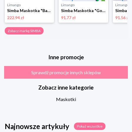
Limango
Limango
Limango
Simba Maskotka "Baby Boo" - 3+ rozmiar: onesize
Simba Maskotka "Good Luck Bear" - 0+ rozmiar: onesize
222.94 zł
91.77 zł
91.56 zł
Zobacz markę SIMBA
Inne promocje
Sprawdź promocje innych sklepów
Zobacz inne kategorie
Maskotki
Najnowsze artykuły
Pokaż wszystkie