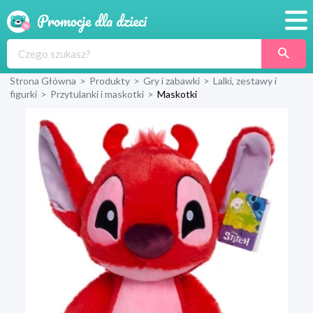
Promocje
Strona Główna
>
Produkty
>
Gry i zabawki
>
Lalki, zestawy i
Produkty
figurki
>
Przytulanki i maskotki
>
Maskotki
Sklepy
Blog
Wyprawka