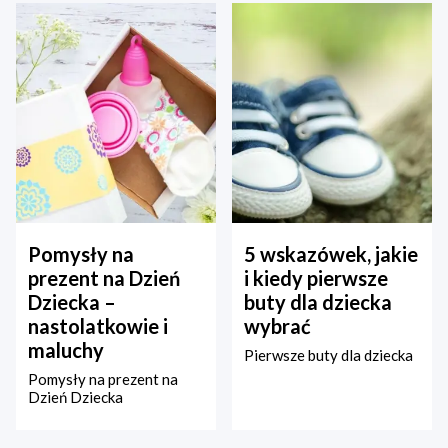
Pomysły na
5 wskazówek, jakie
prezent na Dzień
i kiedy pierwsze
Dziecka –
buty dla dziecka
nastolatkowie i
wybrać
maluchy
Pierwsze buty dla dziecka
Pomysły na prezent na
Dzień Dziecka