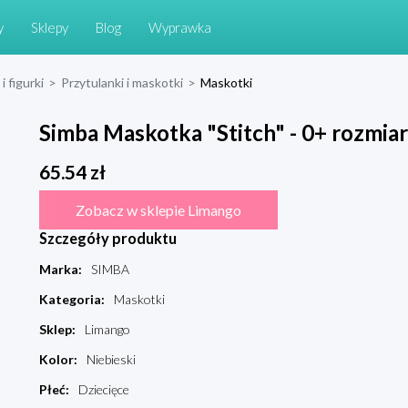
y
Sklepy
Blog
Wyprawka
i figurki
>
Przytulanki i maskotki
>
Maskotki
Simba Maskotka "Stitch" - 0+ rozmiar
65.54
zł
Zobacz w sklepie Limango
Szczegóły produktu
Marka
:
SIMBA
Kategoria
:
Maskotki
Sklep
:
Limango
Kolor
:
Niebieski
Płeć
:
Dziecięce