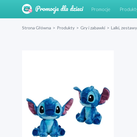
Promocje
Produkt
Strona Główna
>
Produkty
>
Gry i zabawki
>
Lalki, zestawy 