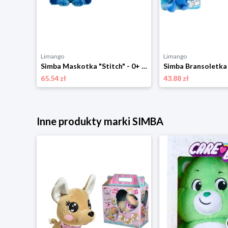
Limango
Limango
Simba Maskotka "Stitch" na ramię - 0+ rozmiar: onesize
Simba Maskotka "Stitch" - 0+ rozmiar: onesize
65.54 zł
43.88 zł
Inne produkty marki SIMBA