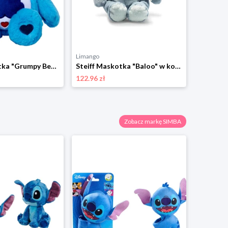
Limango
Limango
Simba Maskotka "Grumpy Bear" - 0+ rozmiar: onesize
Steiff Maskotka "Baloo" w kolorze błękitnym - 3+ rozmiar: onesize
122.96 zł
65.54 zł
Zobacz markę SIMBA