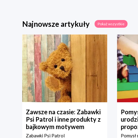
Najnowsze artykuły
Pokaż wszystkie
Zawsze na czasie: Zabawki
Pomys
Psi Patrol i inne produkty z
urodz
bajkowym motywem
propo
Zabawki Psi Patrol
Pomysł n