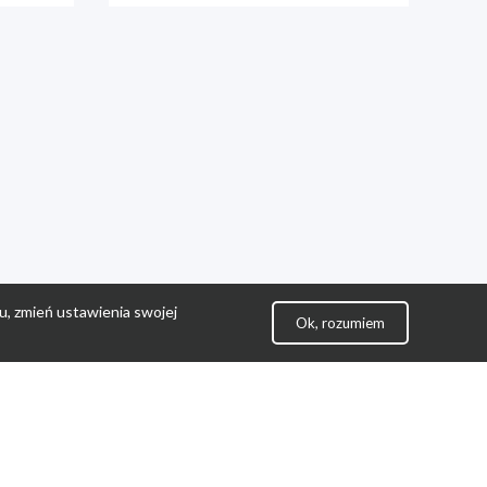
u, zmień ustawienia swojej
Ok, rozumiem
lityka Prywatności