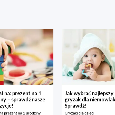
ł na: prezent na 1
Jak wybrać najlepszy
iny – sprawdź nasze
gryzak dla niemowla
zycje!
Sprawdź!
a prezent na 1 urodziny
Gryzaki dla dzieci