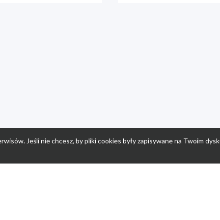
rwisów. Jeśli nie chcesz, by pliki cookies były zapisywane na Twoim dysk
a
Przepisy dla dzieci
Po