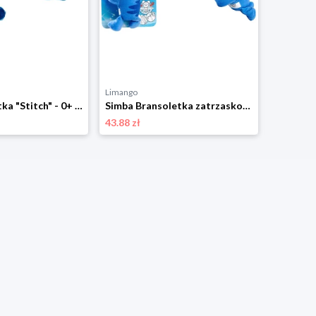
Limango
Limango
Simba Maskotka "Stitch" - 0+ rozmiar: onesize
Simba Bransoletka zatrzaskowa "Stitch" - 3+ rozmiar: onesize
43.88 zł
57.20 zł