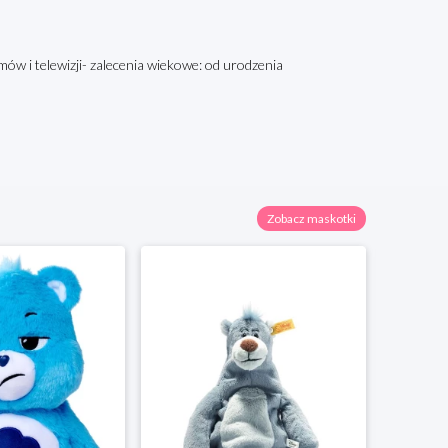
lmów i telewizji- zalecenia wiekowe: od urodzenia
Zobacz maskotki