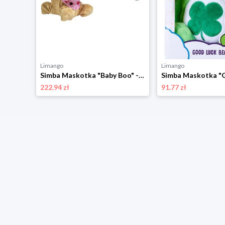
Limango
Limango
Simba Maskotka "Lucasfilm - Darth Maul" w kolorze czarnym - 0+ rozmiar: onesize
Simba Maskotka "Baby Boo" - 3+ rozmiar: onesize
222.94 zł
91.77 zł