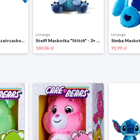
Limango
Limango
Simba Bransoletka zatrzaskowa "Stitch" - 3+ rozmiar: onesize
Steiff Maskotka "Stitch" - 3+ rozmiar: onesize
180.06 zł
91.99 zł