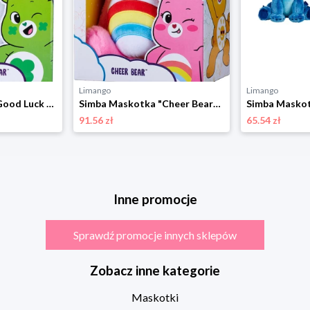
Limango
Limango
Simba Maskotka "Good Luck Bear" - 0+ rozmiar: onesize
Simba Maskotka "Cheer Bear" - 0+ rozmiar: onesize
91.56 zł
65.54 zł
Inne promocje
Sprawdź promocje innych sklepów
Zobacz inne kategorie
Maskotki