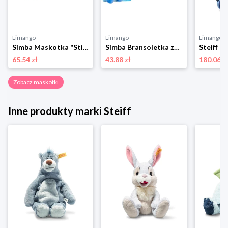
Limango
Limango
Limango
Simba Maskotka "Stitch" - 0+ rozmiar: onesize
Simba Bransoletka zatrzaskowa "Stitch" - 3+ rozmiar: onesize
65.54 zł
43.88 zł
180.06 z
Zobacz maskotki
Inne produkty marki Steiff