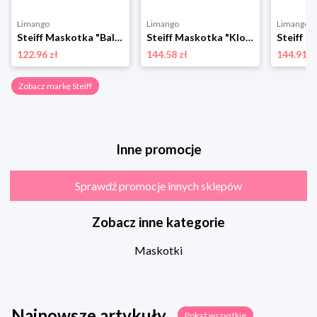
Limango
Limango
Limango
Steiff Maskotka "Baloo" w kolorze błękitnym - 3+ rozmiar: onesize
Steiff Maskotka "Klopfer Rabbit" w kolorze białym - 3+ rozmiar: onesize
122.96 zł
144.58 zł
144.91 z
Zobacz markę Steiff
Inne promocje
Sprawdź promocje innych sklepów
Zobacz inne kategorie
Maskotki
Najnowsze artykuły
Pokaż wszystkie