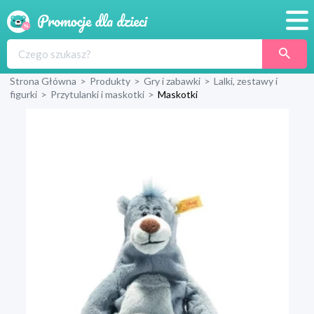
Promocje
Strona Główna
>
Produkty
>
Gry i zabawki
>
Lalki, zestawy i
Produkty
figurki
>
Przytulanki i maskotki
>
Maskotki
Sklepy
Blog
Wyprawka