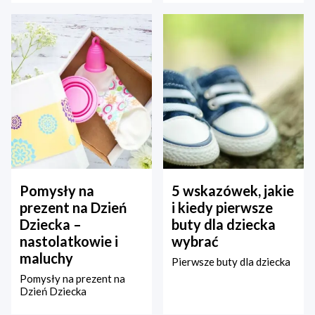
Pomysły na
5 wskazówek, jakie
prezent na Dzień
i kiedy pierwsze
Dziecka –
buty dla dziecka
nastolatkowie i
wybrać
maluchy
Pierwsze buty dla dziecka
Pomysły na prezent na
Dzień Dziecka