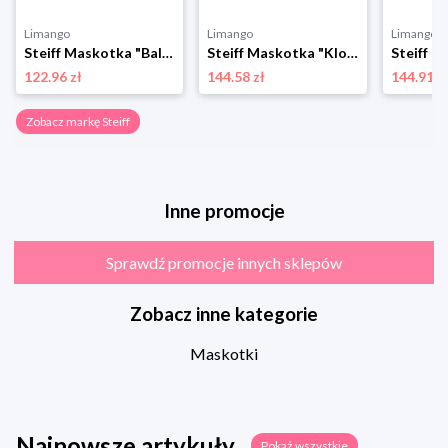
Limango
Limango
Limango
Steiff Maskotka "Baloo" w kolorze błękitnym - 3+ rozmiar: onesize
Steiff Maskotka "Klopfer Rabbit" w kolorze białym - 3+ rozmiar: onesize
122.96 zł
144.58 zł
144.91 z
Zobacz markę Steiff
Inne promocje
Sprawdź promocje innych sklepów
Zobacz inne kategorie
Maskotki
Najnowsze artykuły
Pokaż wszystkie