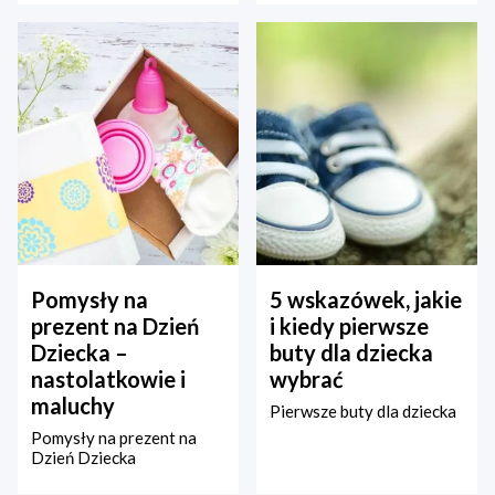
Pomysły na
5 wskazówek, jakie
prezent na Dzień
i kiedy pierwsze
Dziecka –
buty dla dziecka
nastolatkowie i
wybrać
maluchy
Pierwsze buty dla dziecka
Pomysły na prezent na
Dzień Dziecka