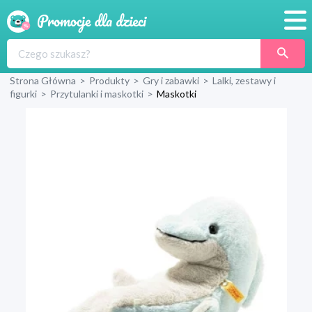
Promocje
Strona Główna
>
Produkty
>
Gry i zabawki
>
Lalki, zestawy i
Produkty
figurki
>
Przytulanki i maskotki
>
Maskotki
Sklepy
Blog
Wyprawka