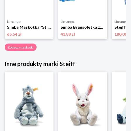
Limango
Limango
Limango
Simba Maskotka "Stitch" - 0+ rozmiar: onesize
Simba Bransoletka zatrzaskowa "Stitch" - 3+ rozmiar: onesize
65.54 zł
43.88 zł
180.06 z
Zobacz maskotki
Inne produkty marki Steiff