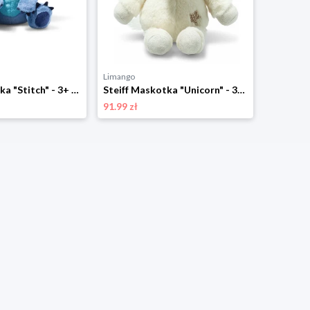
Limango
Limango
Steiff Maskotka "Stitch" - 3+ rozmiar: onesize
Steiff Maskotka "Unicorn" - 3+ rozmiar: onesize
91.99 zł
166.49 zł