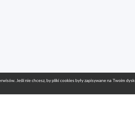
rwisów. Jeśli nie chcesz, by pliki cookies były zapisywane na Twoim dysk
a
Przepisy dla dzieci
Po
Nuumi.pl - moda online
K