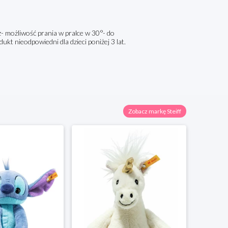
z- możliwość prania w pralce w 30°- do
ukt nieodpowiedni dla dzieci poniżej 3 lat.
Zobacz markę Steiff