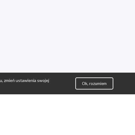
u, zmień ustawienia swojej
Ok, rozumiem
lityka Prywatności
ontakt