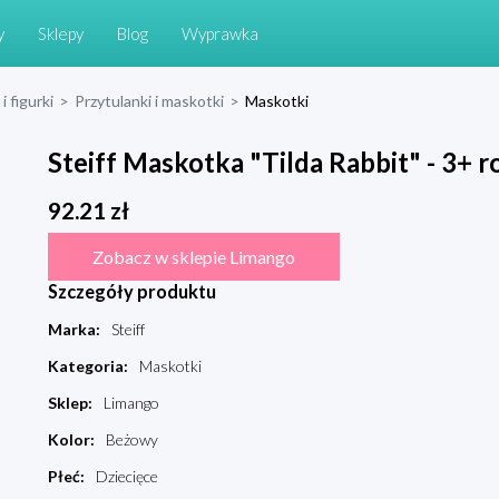
y
Sklepy
Blog
Wyprawka
i figurki
>
Przytulanki i maskotki
>
Maskotki
Steiff Maskotka "Tilda Rabbit" - 3+ r
92.21
zł
Zobacz w sklepie Limango
Szczegóły produktu
Marka
:
Steiff
Kategoria
:
Maskotki
Sklep
:
Limango
Kolor
:
Beżowy
Płeć
:
Dziecięce