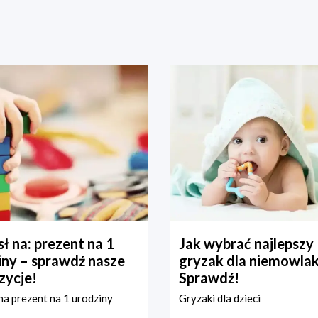
ł na: prezent na 1
Jak wybrać najlepszy
iny – sprawdź nasze
gryzak dla niemowla
zycje!
Sprawdź!
a prezent na 1 urodziny
Gryzaki dla dzieci