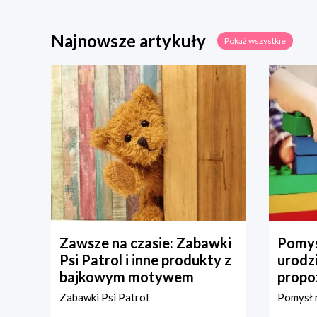
Najnowsze artykuły
Pokaż wszystkie
Zawsze na czasie: Zabawki
Pomys
Psi Patrol i inne produkty z
urodz
bajkowym motywem
propo
Zabawki Psi Patrol
Pomysł n