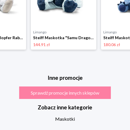
Limango
Limango
Steiff Maskotka "Klopfer Rabbit" w kolorze białym - 3+ rozmiar: onesize
Steiff Maskotka "Samu Dragon" - 3+ rozmiar: onesize
144.91 zł
180.06 zł
Inne promocje
Sprawdź promocje innych sklepów
Zobacz inne kategorie
Maskotki