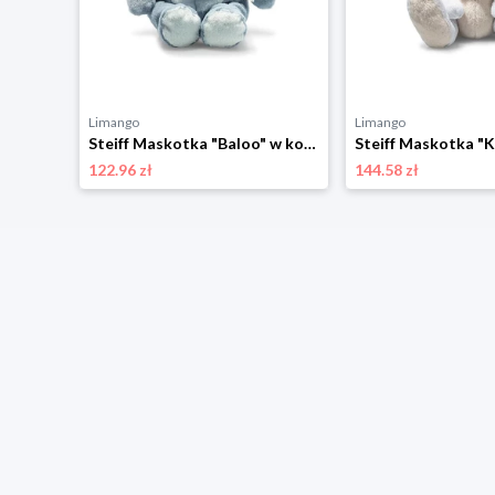
Limango
Limango
Steiff Maskotka "Issy Donkey" w kolorze szarym - 3+ rozmiar: onesize
Steiff Maskotka "Baloo" w kolorze błękitnym - 3+ rozmiar: onesize
122.96 zł
144.58 zł