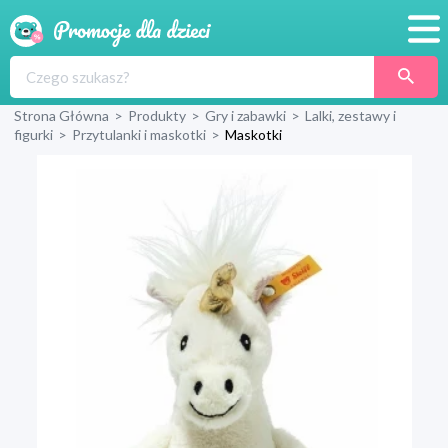
Promocje
Strona Główna
>
Produkty
>
Gry i zabawki
>
Lalki, zestawy i
Produkty
figurki
>
Przytulanki i maskotki
>
Maskotki
Sklepy
Blog
Wyprawka