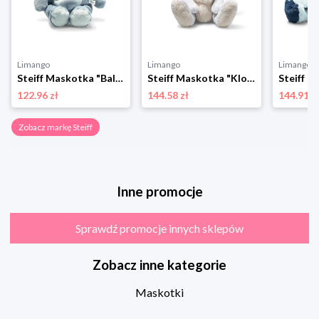
Limango
Limango
Limango
Steiff Maskotka "Baloo" w kolorze błękitnym - 3+ rozmiar: onesize
Steiff Maskotka "Klopfer Rabbit" w kolorze białym - 3+ rozmiar: onesize
122.96 zł
144.58 zł
144.91 z
Zobacz markę Steiff
Inne promocje
Sprawdź promocje innych sklepów
Zobacz inne kategorie
Maskotki