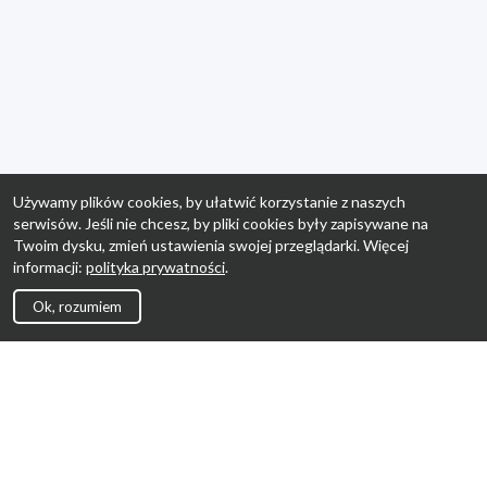
Używamy plików cookies, by ułatwić korzystanie z naszych
serwisów. Jeśli nie chcesz, by pliki cookies były zapisywane na
Twoim dysku, zmień ustawienia swojej przeglądarki. Więcej
informacji:
polityka prywatności
.
Ok, rozumiem