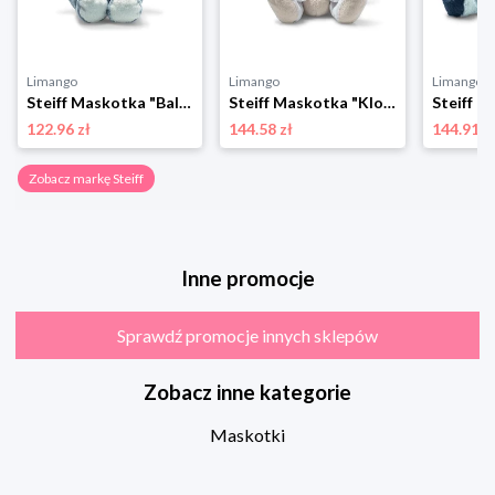
Limango
Limango
Limango
Steiff Maskotka "Baloo" w kolorze błękitnym - 3+ rozmiar: onesize
Steiff Maskotka "Klopfer Rabbit" w kolorze białym - 3+ rozmiar: onesize
122.96 zł
144.58 zł
144.91 z
Zobacz markę Steiff
Inne promocje
Sprawdź promocje innych sklepów
Zobacz inne kategorie
Maskotki