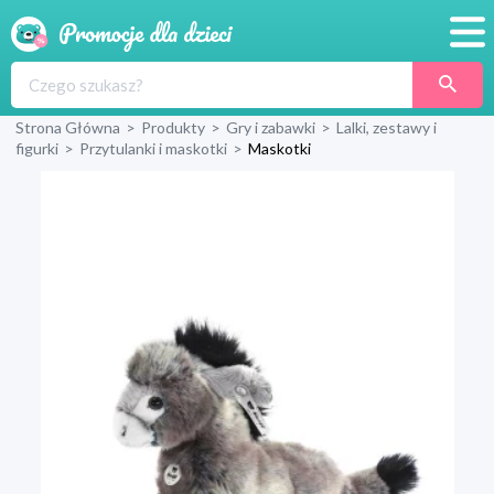
Promocje
Strona Główna
>
Produkty
>
Gry i zabawki
>
Lalki, zestawy i
Produkty
figurki
>
Przytulanki i maskotki
>
Maskotki
Sklepy
Blog
Wyprawka