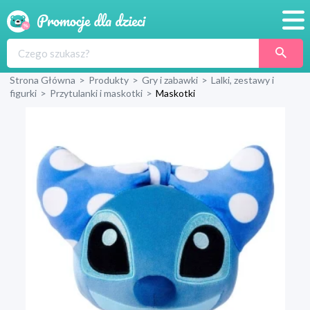
Promocje
Strona Główna
>
Produkty
>
Gry i zabawki
>
Lalki, zestawy i
Produkty
figurki
>
Przytulanki i maskotki
>
Maskotki
Sklepy
Blog
Wyprawka