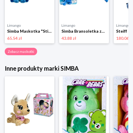
Limango
Limango
Limango
Simba Maskotka "Stitch" - 0+ rozmiar: onesize
Simba Bransoletka zatrzaskowa "Stitch" - 3+ rozmiar: onesize
65.54 zł
43.88 zł
180.06 z
Zobacz maskotki
Inne produkty marki SIMBA