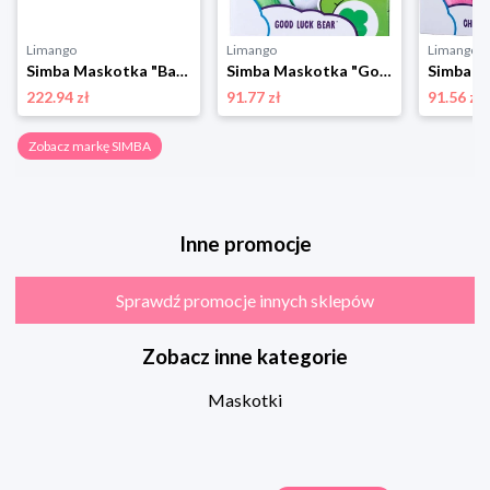
Limango
Limango
Limango
Simba Maskotka "Baby Boo" - 3+ rozmiar: onesize
Simba Maskotka "Good Luck Bear" - 0+ rozmiar: onesize
222.94 zł
91.77 zł
91.56 zł
Zobacz markę SIMBA
Inne promocje
Sprawdź promocje innych sklepów
Zobacz inne kategorie
Maskotki