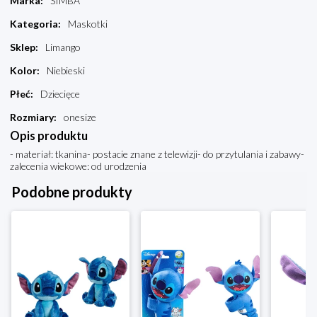
Marka
:
SIMBA
Kategoria
:
Maskotki
Sklep
:
Limango
Kolor
:
Niebieski
Płeć
:
Dziecięce
Rozmiary
:
onesize
Opis produktu
- materiał: tkanina- postacie znane z telewizji- do przytulania i zabawy-
zalecenia wiekowe: od urodzenia
Podobne produkty