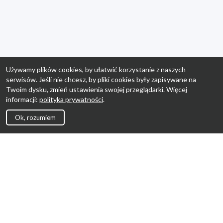
Używamy plików cookies, by ułatwić korzystanie z naszych
serwisów. Jeśli nie chcesz, by pliki cookies były zapisywane na
Twoim dysku, zmień ustawienia swojej przeglądarki. Więcej
informacji:
polityka prywatności
.
Ok, rozumiem