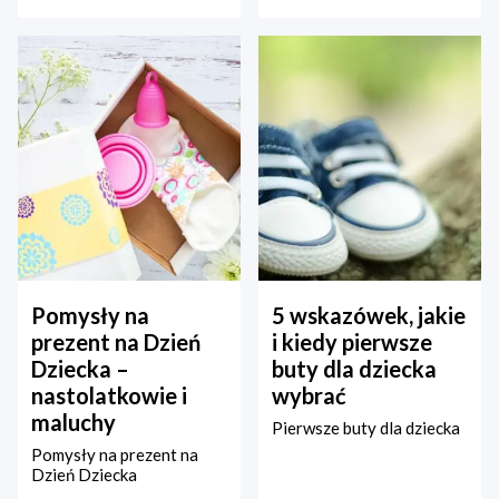
Pomysły na
5 wskazówek, jakie
prezent na Dzień
i kiedy pierwsze
Dziecka –
buty dla dziecka
nastolatkowie i
wybrać
maluchy
Pierwsze buty dla dziecka
Pomysły na prezent na
Dzień Dziecka