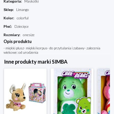
Kategoria
:
Maskotki
Sklep
:
Limango
Kolor
:
colorful
Płeć
:
Dziecięce
Rozmiary
:
onesize
Opis produktu
- miękki plusz- miękki korpus- do przytulania i zabawy- zalecenia
wiekowe: od urodzenia
Inne produkty marki SIMBA