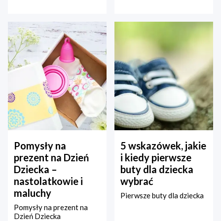
Pomysły na
5 wskazówek, jakie
prezent na Dzień
i kiedy pierwsze
Dziecka –
buty dla dziecka
nastolatkowie i
wybrać
maluchy
Pierwsze buty dla dziecka
Pomysły na prezent na
Dzień Dziecka