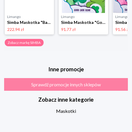
Limango
Limango
Limango
Simba Maskotka "Baby Boo" - 3+ rozmiar: onesize
Simba Maskotka "Good Luck Bear" - 0+ rozmiar: onesize
222.94 zł
91.77 zł
91.56 zł
Zobacz markę SIMBA
Inne promocje
Sprawdź promocje innych sklepów
Zobacz inne kategorie
Maskotki