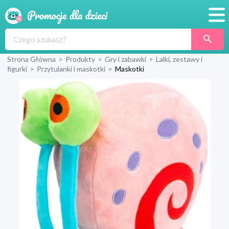
Promocje
Strona Główna
>
Produkty
>
Gry i zabawki
>
Lalki, zestawy i
Produkty
figurki
>
Przytulanki i maskotki
>
Maskotki
Sklepy
Blog
Wyprawka