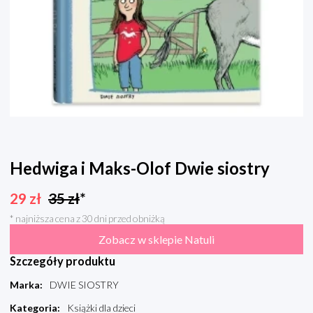
Hedwiga i Maks-Olof Dwie siostry
29
zł
35
zł
*
* najniższa cena z 30 dni przed obniżką
Zobacz w sklepie Natuli
Szczegóły produktu
Marka
:
DWIE SIOSTRY
Kategoria
:
Książki dla dzieci