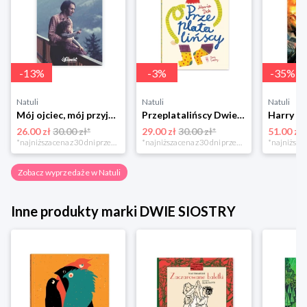
-
13
%
-
3
%
-
35
%
Natuli
Natuli
Natuli
Mój ojciec, mój przyjaciel Element
Przeplatalińscy Dwie siostry
26.00 zł
30.00 zł*
29.00 zł
30.00 zł*
51.00 zł
*najniższa cena z 30 dni przed obniżką
*najniższa cena z 30 dni przed obniżką
Zobacz wyprzedaże w Natuli
Inne produkty marki DWIE SIOSTRY