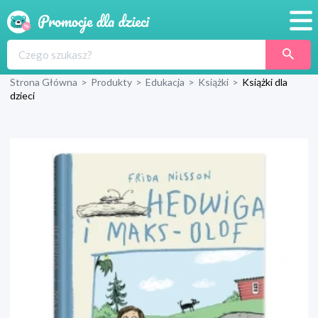
Promocje
Strona Główna
>
Produkty
>
Edukacja
>
Książki
>
Książki dla
Produkty
dzieci
Sklepy
Blog
Wyprawka