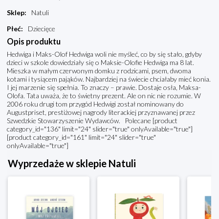
Sklep
:
Natuli
Płeć
:
Dziecięce
Opis produktu
Hedwiga i Maks-Olof Hedwiga woli nie myśleć, co by się stało, gdyby
dzieci w szkole dowiedziały się o Maksie-Olofie Hedwiga ma 8 lat.
Mieszka w małym czerwonym domku z rodzicami, psem, dwoma
kotami i tysiącem pająków. Najbardziej na świecie chciałaby mieć konia.
I jej marzenie się spełnia. To znaczy – prawie. Dostaje osła, Maksa-
Olofa. Tata uważa, że to świetny prezent. Ale on nic nie rozumie. W
2006 roku drugi tom przygód Hedwigi został nominowany do
Augustpriset, prestiżowej nagrody literackiej przyznawanej przez
Szwedzkie Stowarzyszenie Wydawców. Polecane [product
category_id="136" limit="24" slider="true" onlyAvailable="true"]
[product category_id="161" limit="24" slider="true"
onlyAvailable="true"]
Wyprzedaże w sklepie Natuli