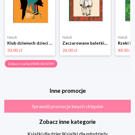
Natuli
Natuli
Natuli
Klub dziwnych dzieci Dwie siostry
Zaczarowane baletki Dwie siostry
Rzeki Dw
33.00 zł
26.00 zł
48.00 zł
Zobacz markę DWIE SIOSTRY
Inne promocje
Sprawdź promocje innych sklepów
Zobacz inne kategorie
Książki dla dzieci
Książki dla młodzieży