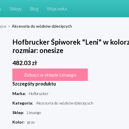
y
Sklepy
Blog
Wyprawka
ięce
>
Akcesoria do wózków dziecięcych
Hofbrucker Śpiworek "Leni" w kolorz
rozmiar: onesize
482.03
zł
Zobacz w sklepie Limango
Szczegóły produktu
Marka
:
Hofbrucker
Kategoria
:
Akcesoria do wózków dziecięcych
Sklep
:
Limango
Kolor
:
gray