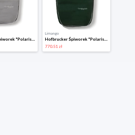
Limango
Limango
Hofbrucker Śpiworek "Polaris" w kolorze szarym - 105 x 40 cm rozmiar: onesize
Hofbrucker Śpiworek "Polaris" w kolorze ciemnozielonym - 105 x 40 cm rozmiar: onesize
770.51 zł
660.43 zł