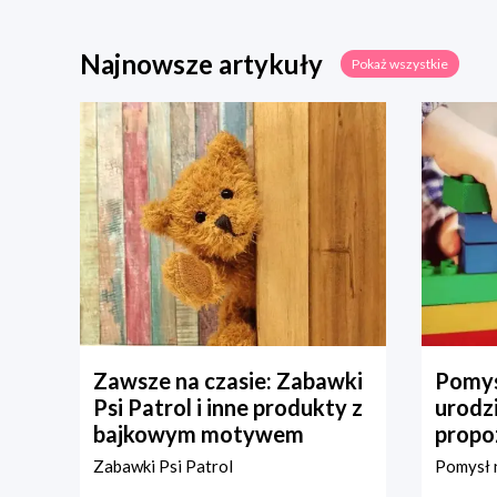
Najnowsze artykuły
Pokaż wszystkie
Zawsze na czasie: Zabawki
Pomys
Psi Patrol i inne produkty z
urodz
bajkowym motywem
propo
Zabawki Psi Patrol
Pomysł n