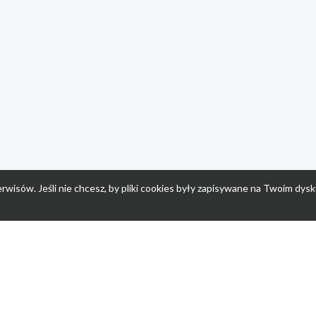
rwisów. Jeśli nie chcesz, by pliki cookies były zapisywane na Twoim dysk
a
Przepisy dla dzieci
Po
Nuumi.pl - moda online
K