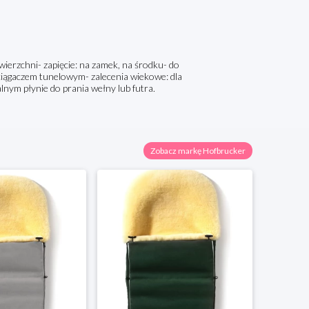
wierzchni- zapięcie: na zamek, na środku- do
iągaczem tunelowym- zalecenia wiekowe: dla
lnym płynie do prania wełny lub futra.
Zobacz markę Hofbrucker