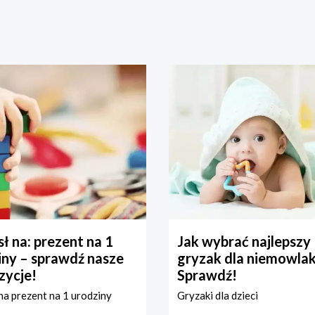
ł na: prezent na 1
Jak wybrać najlepszy
iny – sprawdź nasze
gryzak dla niemowla
zycje!
Sprawdź!
a prezent na 1 urodziny
Gryzaki dla dzieci