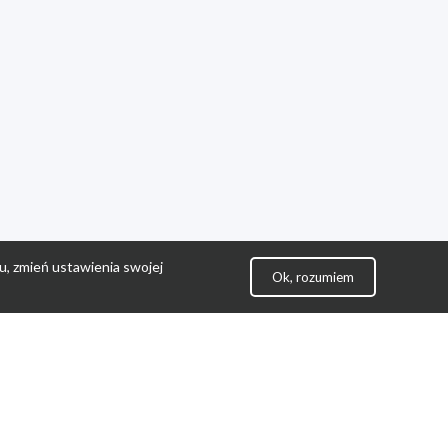
u, zmień ustawienia swojej
Ok, rozumiem
lityka Prywatności
ontakt