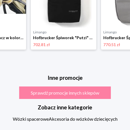
Limango
Limango
Hofbrucker Ocieplacz w kolorze brązowym do rąk - 55 x 24 cm rozmiar: onesize
Hofbrucker Śpiworek "Putzi" w kolorze czarnym - 90 x 34 cm rozmiar: onesize
702.81 zł
770.51 zł
Inne promocje
Sprawdź promocje innych sklepów
Zobacz inne kategorie
Wózki spacerowe
Akcesoria do wózków dziecięcych