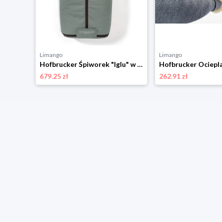
Limango
Limango
Hofbrucker Śpiworek "Iglu" w kolorze granatowym - 95 x 34 cm rozmiar: onesize
Hofbrucker Śpiworek "Iglu" w kolorze zielonym - 95 x 34 cm rozmiar: onesize
679.25 zł
262.91 zł