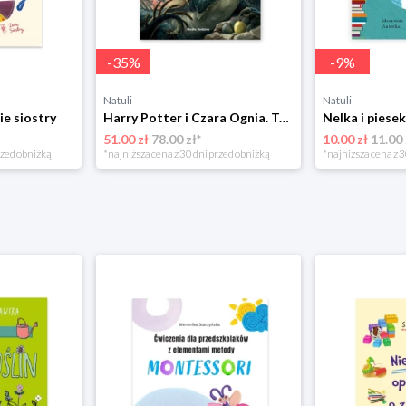
-
35
%
-
9
%
Natuli
Natuli
ie siostry
Harry Potter i Czara Ognia. Tom 4 Media rodzina
51.00 zł
78.00 zł*
10.00 zł
11.00 
rzed obniżką
*najniższa cena z 30 dni przed obniżką
*najniższa cena z 3