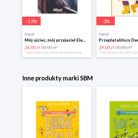
-
13
%
-
3
%
Natuli
Natuli
Trening intelektu dla dzieci Sensus
Mój ojciec, mój przyjaciel Element
Przeplatalińscy Dw
26.00 zł
30.00 zł*
29.00 zł
30.00 zł*
niżką
*najniższa cena z 30 dni przed obniżką
*najniższa cena z 30 dni p
Inne produkty marki SBM