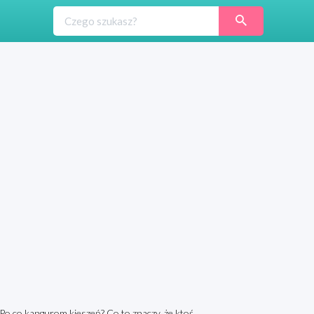
? Po co kangurom kieszeń? Co to znaczy, że ktoś