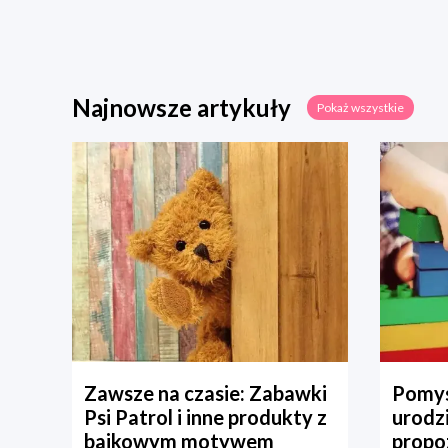
Najnowsze artykuły
Pokaż wszystkie
Zawsze na czasie: Zabawki
Pomys
Psi Patrol i inne produkty z
urodz
bajkowym motywem
propo