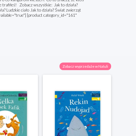
ie trafiłeś! Zobacz wszystkie: Jak to działa?
ała? Ludzkie ciało Jak to działa? Świat zwierząt
ailable="true"] [product category_id="161"
Zobacz wyprzedaże w Natuli