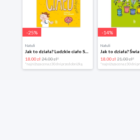
-
25
%
-
14
%
Natuli
Natuli
Jaki to owoc? Atlas dla dzieci Sbm
Jak to działa? Ludzkie ciało Sbm
Jak to działa? Świa
18.00 zł
24.00 zł*
18.00 zł
21.00 zł*
*najniższa cena z 30 dni przed obniżką
*najniższa cena z 30 dni p