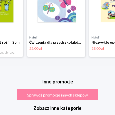
Natuli
Natuli
t roślin Sbm
Ćwiczenia dla przedszkolaków z elementami metody Montessori Sbm
22.00 zł
23.00 zł
rzed obniżką
Inne promocje
Sprawdź promocje innych sklepów
Zobacz inne kategorie