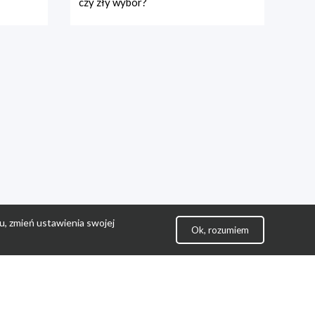
czy zły wybór?
u, zmień ustawienia swojej
Ok, rozumiem