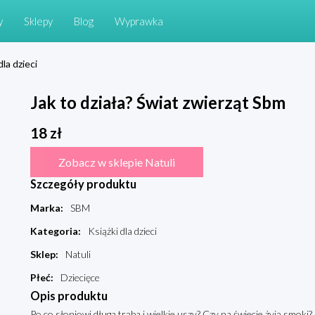
y
Sklepy
Blog
Wyprawka
dla dzieci
Jak to działa? Świat zwierząt Sbm
18
zł
Zobacz w sklepie Natuli
Szczegóły produktu
Marka
:
SBM
Kategoria
:
Książki dla dzieci
Sklep
:
Natuli
Płeć
:
Dziecięce
Opis produktu
Po co słoniowi długa trąba i wielkie uszy? Czy na świecie żyją smoki