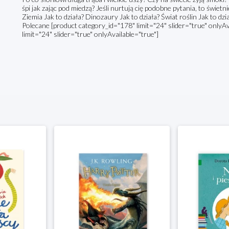
śpi jak zając pod miedzą? Jeśli nurtują cię podobne pytania, to świetn
Ziemia Jak to działa? Dinozaury Jak to działa? Świat roślin Jak to dzi
Polecane [product category_id="178" limit="24" slider="true" onlyAv
limit="24" slider="true" onlyAvailable="true"]