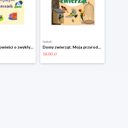
Natuli
Natuli
Niezwykłe opowieści o zwykłych rzeczach Sbm
Domy zwierząt. Moja przyroda Sbm
18.00 zł
18.00 zł