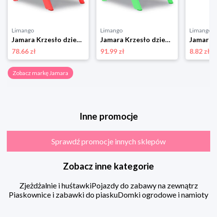
Limango
Limango
Limango
Jamara Krzesło dziecięce "Smiley" w kolorze czerwonym - 3+ rozmiar: onesize
Jamara Krzesło dziecięce "Smiley" w kolorze zielonym - 3+ rozmiar: onesize
78.66 zł
91.99 zł
8.82 zł
Zobacz markę Jamara
Inne promocje
Sprawdź promocje innych sklepów
Zobacz inne kategorie
Zjeżdżalnie i huśtawki
Pojazdy do zabawy na zewnątrz
Piaskownice i zabawki do piasku
Domki ogrodowe i namioty