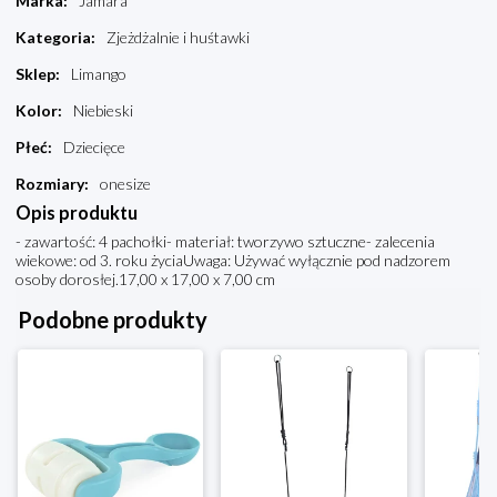
Marka
:
Jamara
Kategoria
:
Zjeżdżalnie i huśtawki
Sklep
:
Limango
Kolor
:
Niebieski
Płeć
:
Dziecięce
Rozmiary
:
onesize
Opis produktu
- zawartość: 4 pachołki- materiał: tworzywo sztuczne- zalecenia
wiekowe: od 3. roku życiaUwaga: Używać wyłącznie pod nadzorem
osoby dorosłej.17,00 x 17,00 x 7,00 cm
Podobne produkty