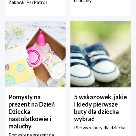
urodziny
Zabawki Psi Patrol
Pomysły na
5 wskazówek, jakie
prezent na Dzień
i kiedy pierwsze
Dziecka –
buty dla dziecka
nastolatkowie i
wybrać
maluchy
Pierwsze buty dla dziecka
Pomysły na prezent na