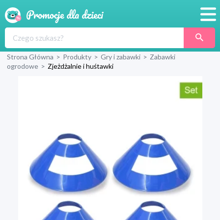
Promocje
Strona Główna
>
Produkty
>
Gry i zabawki
>
Zabawki
Produkty
ogrodowe
>
Zjeżdżalnie i huśtawki
Sklepy
Blog
Wyprawka