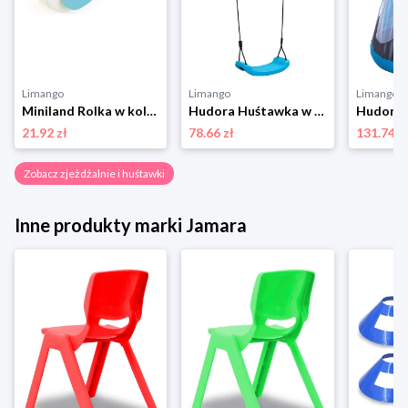
Limango
Limango
Limango
Miniland Rolka w kolorze błękitnym do piasku - 18 m+ rozmiar: onesize
Hudora Huśtawka w kolorze błękitnym - 3+ rozmiar: onesize
21.92 zł
78.66 zł
131.74 z
Zobacz zjeżdżalnie i huśtawki
Inne produkty marki Jamara