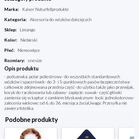
Marka
:
Kaiser Naturfellprodukte
Kategoria
:
Akcesoria do wózków dziecięcych
Sklep
:
Limango
Kolor
:
Niebieski
Płeć
:
Niemowlęce
Rozmiary
:
onesize
Opis produktu
- podszewka: polar poliestrowy- do wszystkich standardowych
wózków i spacerówek- do 3- i 5-punktowych pasów bezpieczeństwa-
całkowicie zdejmowana przednia część- do użytku także jako przewijak,
kocyk do raczkowania lub zabawy- zapięcie: suwak- część główki
zamienia się w kaptur z zamkiem błyskawicznym- look: jednokolorowy-
zalecenia wiekowe: od 6. do 36. miesiąca życiaUwaga: Przesyłka nie
zawiera fotelika.
Podobne produkty