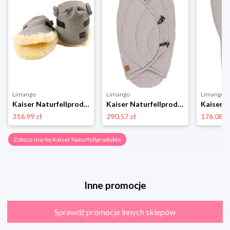
Limango
Limango
Limango
Kaiser Naturfellprodukte Ogrzewacz wełniany "Olly" w kolorze szarym do rąk rozmiar: onesize
Kaiser Naturfellprodukte Becik "Charly" w kolorze jasnoszarym - 80 x 40 cm rozmiar: onesize
316.99 zł
290.57 zł
176.08 z
Zobacz markę Kaiser Naturfellprodukte
Inne promocje
Sprawdź promocje innych sklepów