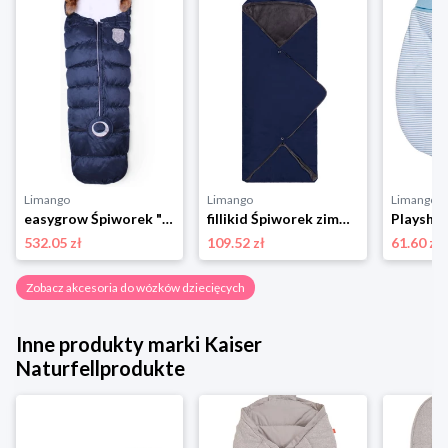
Limango
Limango
Limango
easygrow Śpiworek "Flex 3 Season" w kolorze granatowym do fotelika - dł. 130 cm rozmiar: onesize
fillikid Śpiworek zimowy "Tanaga" w kolorze granatowym - 80 x 35 cm rozmiar: onesize
532.05 zł
109.52 zł
61.60 zł
Zobacz akcesoria do wózków dziecięcych
Inne produkty marki Kaiser
Naturfellprodukte