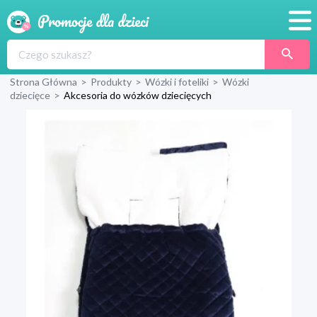
Promocje
Strona Główna
>
Produkty
>
Wózki i foteliki
>
Wózki
Produkty
dziecięce
>
Akcesoria do wózków dziecięcych
Sklepy
Blog
Wyprawka