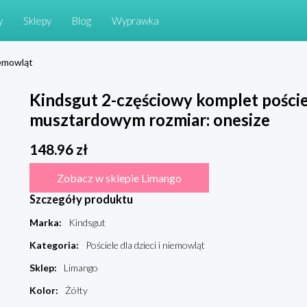
y
Sklepy
Blog
Wyprawka
niemowląt
Kindsgut 2-częściowy komplet poście
musztardowym rozmiar: onesize
148.96
zł
Zobacz w sklepie Limango
Szczegóły produktu
Marka
:
Kindsgut
Kategoria
:
Pościele dla dzieci i niemowląt
Sklep
:
Limango
Kolor
:
Żółty