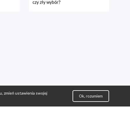
czy zły wybór?
u, zmień ustawienia swojej
Ok, rozumiem