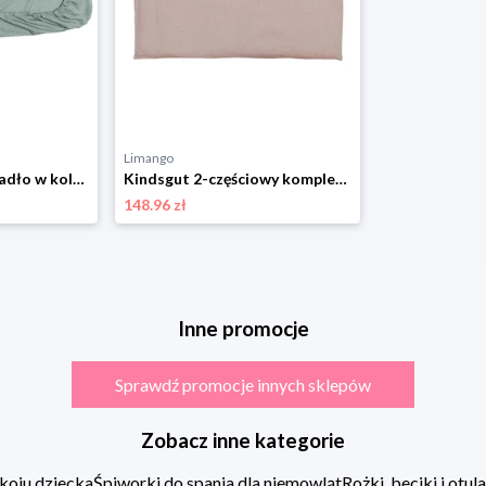
Limango
Kindsgut Prześcieradło w kolorze zielonym na gumce - 120 x 60 cm rozmiar: 60x120 cm
Kindsgut 2-częściowy komplet pościeli w kolorze szaroróżowym rozmiar: onesize
148.96 zł
Inne promocje
Sprawdź promocje innych sklepów
Zobacz inne kategorie
koju dziecka
Śpiworki do spania dla niemowląt
Rożki, beciki i otu