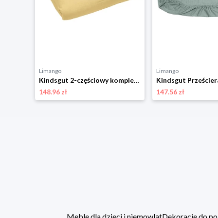
Limango
Limango
Kindsgut 2-częściowy komplet pościeli w kolorze musztardowym rozmiar: onesize
148.96 zł
147.56 zł
Meble dla dzieci i niemowląt
Dekoracje do po