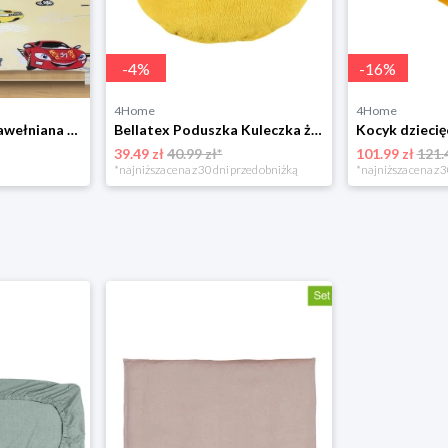
-
4
%
-
16
%
4Home
4Home
Dziecięca pościel bawełniana Wyścigówki żółty, 140 x 200 cm, 70 x 90 cm Bellatex
Bellatex Poduszka Kuleczka żółty, średnica 35 cm
39.49 zł
40.99 zł*
101.99 zł
121.
*najniższa cena z 30 dni przed obniżką
*najniższa cena z 3