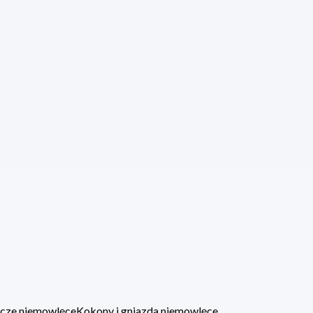
lacze niemowlęce
Kokony i gniazda niemowlęce