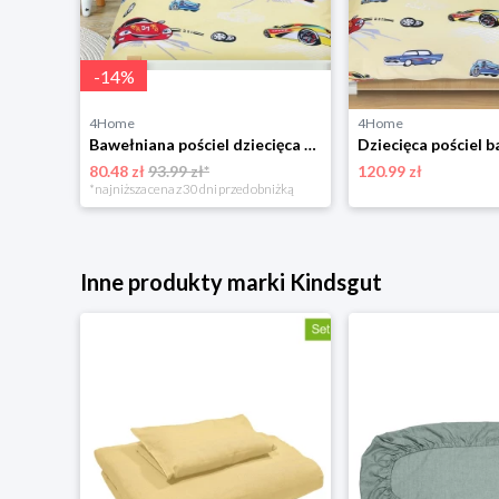
-
14
%
4Home
4Home
Kindsgut 2-częściowy komplet pościeli w kolorze musztardowym rozmiar: onesize
Bawełniana pościel dziecięca do łóżeczka Beata Wyścigówki żółty, 100 x 135 cm, 45 x 60 cm Bellatex
80.48 zł
93.99 zł*
120.99 zł
*najniższa cena z 30 dni przed obniżką
Inne produkty marki Kindsgut