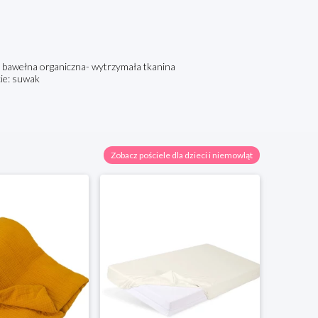
 bawełna organiczna- wytrzymała tkanina
cie: suwak
Zobacz pościele dla dzieci i niemowląt