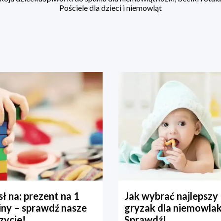
Pościele dla dzieci i niemowląt
ł na: prezent na 1
Jak wybrać najlepszy
iny – sprawdź nasze
gryzak dla niemowla
zycje!
Sprawdź!