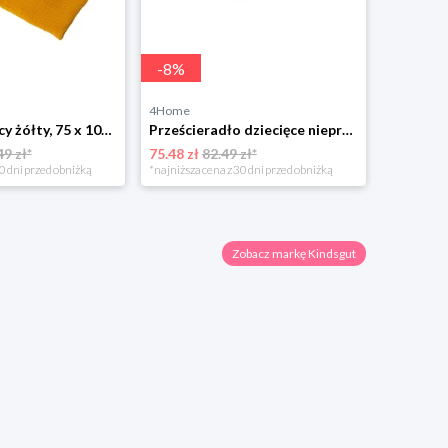
-
8
%
4Home
4Home
Kocyk dziecięcy żółty, 75 x 100 cm BabyMatex
Prześcieradło dziecięce nieprzepuszczalne Bamboo żółty, 70 x 140 cm, 70 x 140 cm BabyMatex
49 zł*
75.48 zł
82.49 zł*
49.99 zł
0 dni przed obniżką
*najniższa cena z 30 dni przed obniżką
Zobacz markę Kindsgut