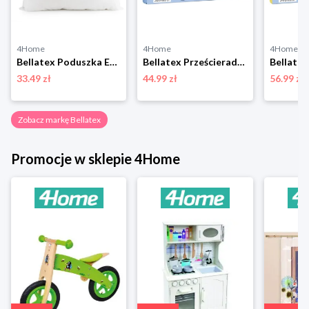
4Home
4Home
4Home
Bellatex Poduszka Ekonomy bawełna, 40 x 50 cm
Bellatex Prześcieradło dziecięce frotte, jasnoniebieskie, 60 x 120 cm
33.49 zł
44.99 zł
56.99 zł
Zobacz markę Bellatex
Promocje w sklepie 4Home