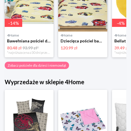
-
14
%
-
4
%
4Home
4Home
4Home
Bawełniana pościel dziecięca do łóżeczka Beata Wyścigówki żółty, 100 x 135 cm, 45 x 60 cm Bellatex
Dziecięca pościel bawełniana Wyścigówki żółty, 140 x 200 cm, 70 x 90 cm Bellatex
80.48 zł
93.99 zł*
120.99 zł
39.49 zł
*najniższa cena z 30 dni przed obniżką
Zobacz pościele dla dzieci i niemowląt
Wyprzedaże w sklepie 4Home