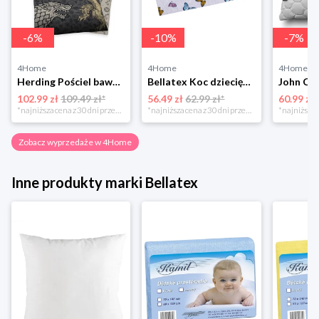
-
6
%
-
10
%
-
7
%
4Home
4Home
4Home
Herding Pościel bawełniana Game of the Thrones, 140 x 200 cm, 70 x 90 cm
Bellatex Koc dziecięcy Bára Butterfly różowy, 75 x 100 cm
102.99 zł
109.49 zł*
56.49 zł
62.99 zł*
60.99 zł
*najniższa cena z 30 dni przed obniżką
*najniższa cena z 30 dni przed obniżką
Zobacz wyprzedaże w 4Home
Inne produkty marki Bellatex