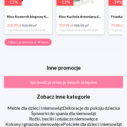
-
12
%
-
12
%
-
39
%
Bino Rowerek biegowy Krecik
Bino Kuchnia drewniana dla dzieci Provence
359.99 zł
409.99 zł*
359.99 zł
409.99 zł*
79.98 zł
13
*najniższa cena z 30 dni przed obniżką
*najniższa cena z 30 dni przed obniżką
Zobacz promocje w 4Home
Inne promocje
Sprawdź promocje innych sklepów
Zobacz inne kategorie
Meble dla dzieci i niemowląt
Dekoracje do pokoju dziecka
Śpiworki do spania dla niemowląt
Rożki, beciki i otulacze niemowlęce
Kokony i gniazda niemowlęce
Pościele dla dzieci i niemowląt