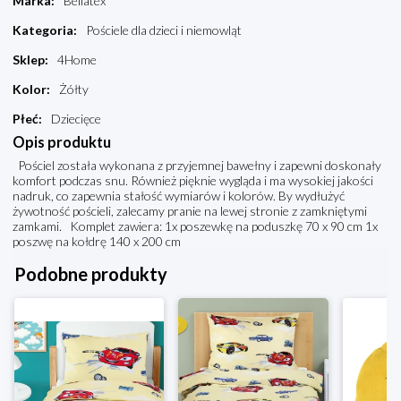
Marka
:
Bellatex
Kategoria
:
Pościele dla dzieci i niemowląt
Sklep
:
4Home
Kolor
:
Żółty
Płeć
:
Dziecięce
Opis produktu
Pościel została wykonana z przyjemnej bawełny i zapewni doskonały
komfort podczas snu. Również pięknie wygląda i ma wysokiej jakości
nadruk, co zapewnia stałość wymiarów i kolorów. By wydłużyć
żywotność pościeli, zalecamy pranie na lewej stronie z zamkniętymi
zamkami. Komplet zawiera: 1x poszewkę na poduszkę 70 x 90 cm 1x
poszwę na kołdrę 140 x 200 cm
Podobne produkty