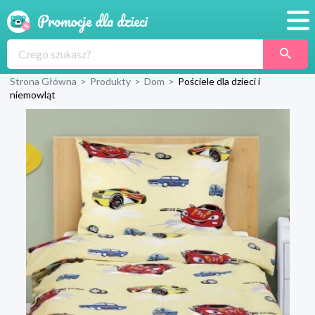
Promocje
Strona Główna
>
Produkty
>
Dom
>
Pościele dla dzieci i
Produkty
niemowląt
Sklepy
Blog
Wyprawka