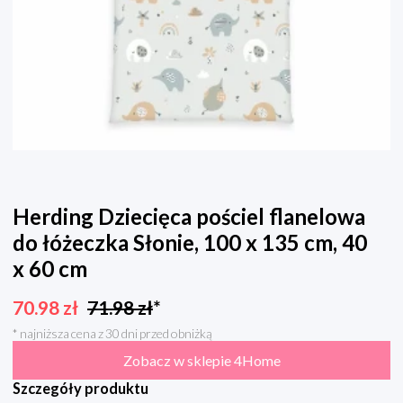
Herding Dziecięca pościel flanelowa
do łóżeczka Słonie, 100 x 135 cm, 40
x 60 cm
70.98
zł
71.98
zł
*
* najniższa cena z 30 dni przed obniżką
Zobacz w sklepie 4Home
Szczegóły produktu