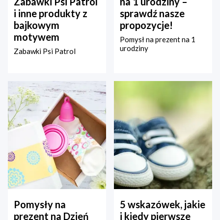
Zabawki Psi Patrol
na 1 urodziny –
i inne produkty z
sprawdź nasze
bajkowym
propozycje!
motywem
Pomysł na prezent na 1
urodziny
Zabawki Psi Patrol
Pomysły na
5 wskazówek, jakie
prezent na Dzień
i kiedy pierwsze