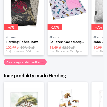
-
6
%
-
10
%
-
7
%
4Home
4Home
4Home
Herding Pościel bawełniana Game of the Thrones, 140 x 200 cm, 70 x 90 cm
Bellatex Koc dziecięcy Bára Butterfly różowy, 75 x 100 cm
102.99 zł
109.49 zł*
56.49 zł
62.99 zł*
60.99 zł
*najniższa cena z 30 dni przed obniżką
*najniższa cena z 30 dni przed obniżką
Zobacz wyprzedaże w 4Home
Inne produkty marki Herding