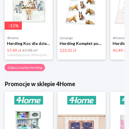
-
15
%
4Home
Limango
4Home
Herding Koc dla dzieci Safari, 130 x 160 cm
Herding Komplet pościeli renforcé "Horse" w kolorze białym rozmiar: 135x200 cm
57.49 zł
67.98 zł*
123.25 zł
45.49 zł
*najniższa cena z 30 dni przed obniżką
Zobacz markę Herding
Promocje w sklepie 4Home