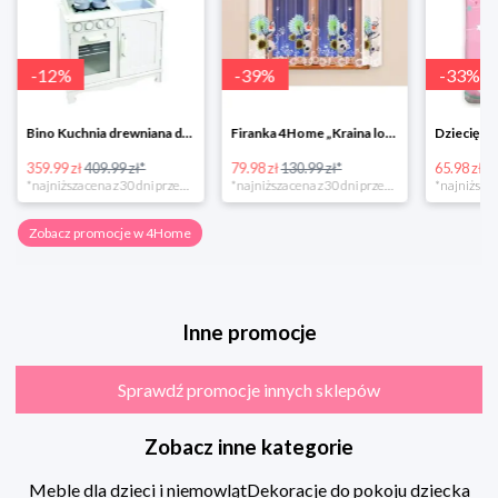
-
12
%
-
39
%
-
33
%
Bino Kuchnia drewniana dla dzieci Provence
Firanka 4Home „Kraina lodu” (Frozen)
359.99 zł
409.99 zł*
79.98 zł
130.99 zł*
65.98 zł
98
*najniższa cena z 30 dni przed obniżką
*najniższa cena z 30 dni przed obniżką
Zobacz promocje w 4Home
Inne promocje
Sprawdź promocje innych sklepów
Zobacz inne kategorie
Meble dla dzieci i niemowląt
Dekoracje do pokoju dziecka