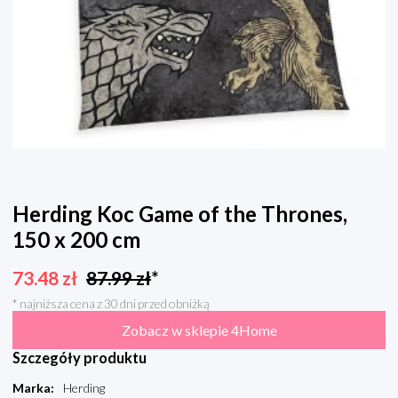
Herding Koc Game of the Thrones,
150 x 200 cm
73.48
zł
87.99
zł
*
* najniższa cena z 30 dni przed obniżką
Zobacz w sklepie 4Home
Szczegóły produktu
Marka
:
Herding