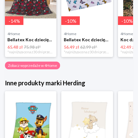
-
14
%
-
10
%
-
10
%
4Home
4Home
4Home
Bellatex Koc dziecięcy Ella Serduszka, 100 x 155 cm
Bellatex Koc dziecięcy Bára Butterfly różowy, 75 x 100 cm
65.48 zł
75.98 zł*
56.49 zł
62.99 zł*
42.49 zł
*najniższa cena z 30 dni przed obniżką
*najniższa cena z 30 dni przed obniżką
Zobacz wyprzedaże w 4Home
Inne produkty marki Herding