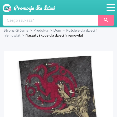
Promocje
Strona Główna
>
Produkty
>
Dom
>
Pościele dla dzieci i
Produkty
niemowląt
>
Narzuty i koce dla dzieci i niemowląt
Sklepy
Blog
Wyprawka