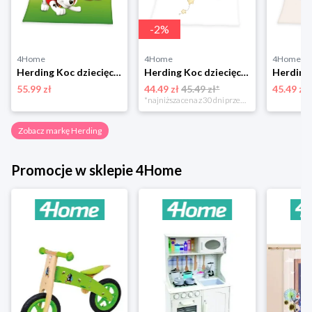
-
2
%
4Home
4Home
4Home
Herding Koc dziecięcy Psi Patrol Rubble, Marshall a Chase, 130 x 160 cm
Herding Koc dziecięcy Kleiner schutzengel, 75 x 100 cm
55.99 zł
44.49 zł
45.49 zł*
45.49 zł
*najniższa cena z 30 dni przed obniżką
Zobacz markę Herding
Promocje w sklepie 4Home