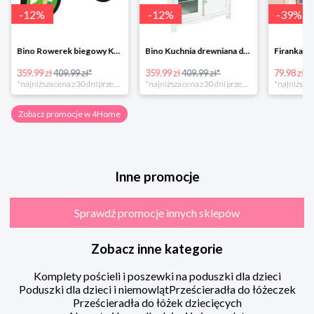
-
12
%
-
12
%
-
39
%
Bino Rowerek biegowy Krecik
Bino Kuchnia drewniana dla dzieci Provence
359.99 zł
409.99 zł*
359.99 zł
409.99 zł*
79.98 zł
13
*najniższa cena z 30 dni przed obniżką
*najniższa cena z 30 dni przed obniżką
Zobacz promocje w 4Home
Inne promocje
Sprawdź promocje innych sklepów
Zobacz inne kategorie
Komplety pościeli i poszewki na poduszki dla dzieci
Poduszki dla dzieci i niemowląt
Prześcieradła do łóżeczek
Prześcieradła do łóżek dziecięcych