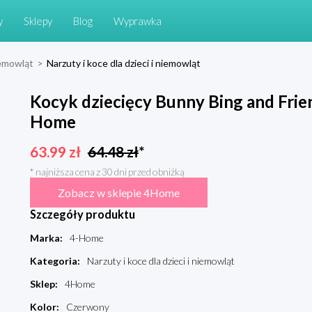
y
Sklepy
Blog
Wyprawka
niemowląt
>
Narzuty i koce dla dzieci i niemowląt
Kocyk dziecięcy Bunny Bing and Frien
Home
63.99
zł
64.48
zł
*
* najniższa cena z 30 dni przed obniżką
Zobacz w sklepie 4Home
Szczegóły produktu
Marka
:
4-Home
Kategoria
:
Narzuty i koce dla dzieci i niemowląt
Sklep
:
4Home
Kolor
:
Czerwony