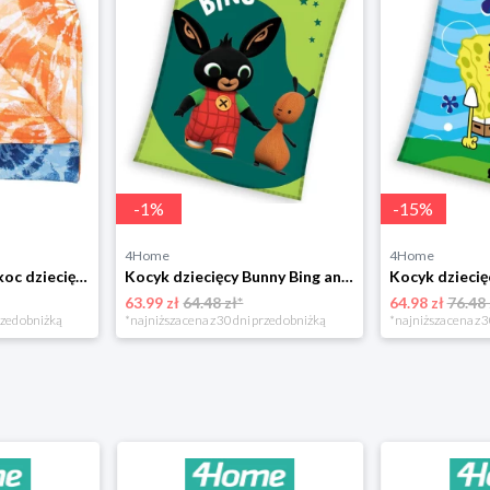
-
1
%
-
15
%
4Home
4Home
Nicol Dwustronny koc dziecięcy Tomi, 74 x 74 cm 4-Home
Kocyk dziecięcy Bunny Bing and Friend Flop, 150 x 200 cm 4-Home
63.99 zł
64.48 zł*
64.98 zł
76.48 
rzed obniżką
*najniższa cena z 30 dni przed obniżką
*najniższa cena z 3