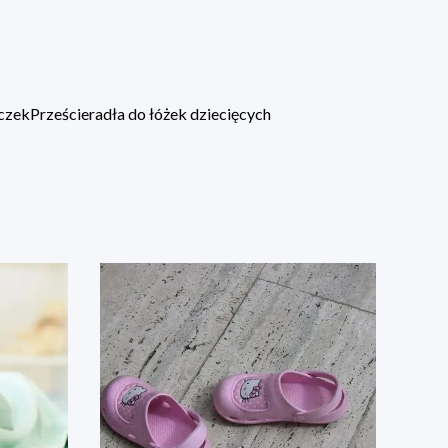
eczek
Prześcieradła do łóżek dziecięcych