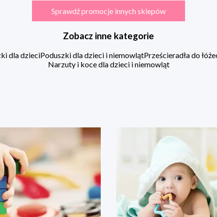
Sprawdź promocje innych sklepów
Zobacz inne kategorie
i dla dzieci
Poduszki dla dzieci i niemowląt
Prześcieradła do łóż
Narzuty i koce dla dzieci i niemowląt