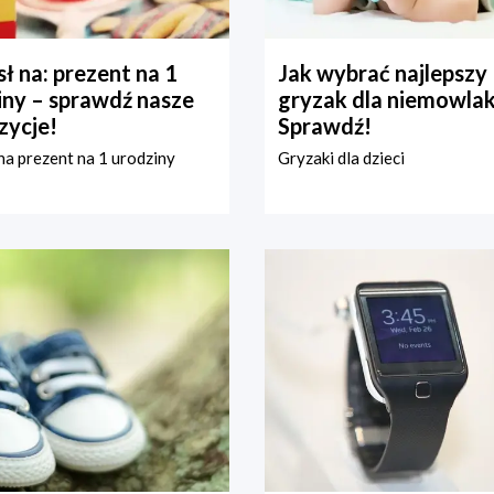
ł na: prezent na 1
Jak wybrać najlepszy
iny – sprawdź nasze
gryzak dla niemowla
zycje!
Sprawdź!
a prezent na 1 urodziny
Gryzaki dla dzieci