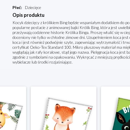
Płeć
:
Dziecięce
Opis produktu
Kocyk dziecięcy z królikiem Bing będzie wspaniałym dodatkiem do poko
popularne postacie z animowanej bajki Królik Bing, która jest uwielb
przeżywają codzienne historie Królika Binga. Proszę wtulić się w cie
doceniony nie tylko w chłodne zimowe dni. Uzupełnieniem koca jest o
koca i jest również podwójnie szyte, zapewniając wytrzymałość i trw
certyfikat Oeko-Tex Standard 100. Mikro pluszowy materiał ma mięk
wyglądają jak rafy koralowe, stąd jego nazwa. Pielęgnacja koca jest
zgodnie z symbolami na opakowaniu. Wykręcać z mniejszą prędkości
wybielacze lub środki rozjaśniające.