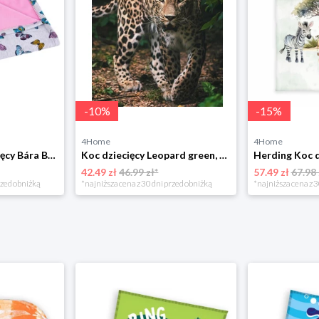
-
10
%
-
15
%
4Home
4Home
Bellatex Koc dziecięcy Bára Butterfly różowy, 75 x 100 cm
Koc dziecięcy Leopard green, 120 x 150 cm Jerry Fabrics
42.49 zł
46.99 zł*
57.49 zł
67.98 
rzed obniżką
*najniższa cena z 30 dni przed obniżką
*najniższa cena z 3