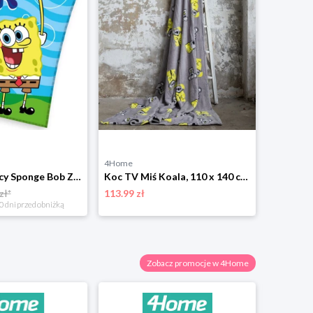
4Home
Kocyk dziecięcy Sponge Bob Zabawa w morzu, 130 x 170 cm 4-Home
Koc TV Miś Koala, 110 x 140 cm 4-Home
zł*
113.99 zł
0 dni przed obniżką
Zobacz promocje w 4Home