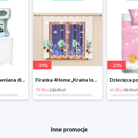
-
39
%
-
33
%
Bino Kuchnia drewniana dla dzieci Provence
Firanka 4Home „Kraina lodu” (Frozen)
79.98 zł
130.99 zł*
65.98 zł
98.99 zł
rzed obniżką
*najniższa cena z 30 dni przed obniżką
*najniższa cena z 3
Inne promocje