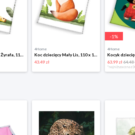
-
1
%
4Home
4Home
Koc dziecięcy Mała Żyrafa, 110 x 140 cm BedTex
Koc dziecięcy Mały Lis, 110 x 140 cm BedTex
43.49 zł
63.99 zł
64.48 
*najniższa cena z 3