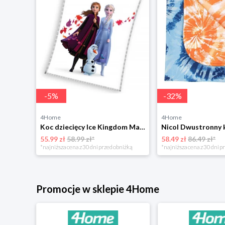
-
5
%
-
32
%
4Home
4Home
Kocyk dziecięcy Prosiaczek Pepina Różowy Świat ,130 x 160 cm 4-Home
Koc dziecięcy Ice Kingdom Magical Breeze, 130 x 160 cm 4-Home
55.99 zł
58.99 zł*
58.49 zł
86.49 zł*
*najniższa cena z 30 dni przed obniżką
*najniższa cena z 30 dni p
Promocje w sklepie 4Home