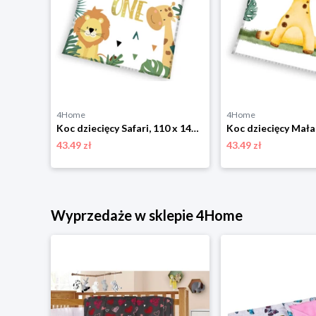
4Home
4Home
Koc dla dzieci Magiczny jednorożec, 150 x 200 cm BedTex
Koc dziecięcy Safari, 110 x 140 cm BedTex
43.49 zł
43.49 zł
niżką
Wyprzedaże w sklepie 4Home