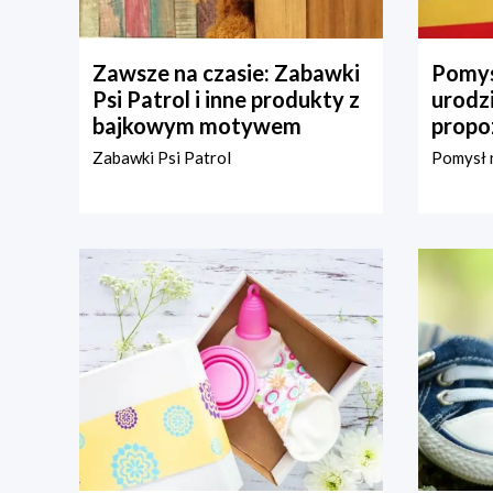
Zawsze na czasie: Zabawki
Pomys
Psi Patrol i inne produkty z
urodz
bajkowym motywem
propo
Zabawki Psi Patrol
Pomysł n