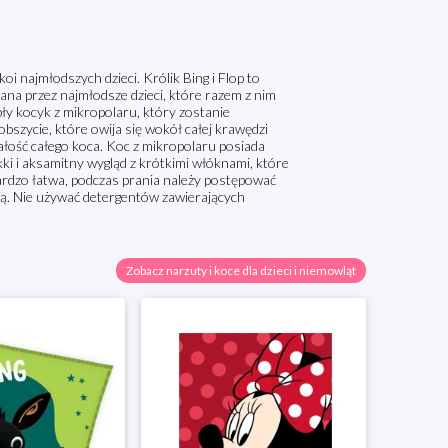
i najmłodszych dzieci. Królik Bing i Flop to
iana przez najmłodsze dzieci, które razem z nim
pły kocyk z mikropolaru, który zostanie
bszycie, które owija się wokół całej krawędzi
ałość całego koca. Koc z mikropolaru posiada
ki i aksamitny wygląd z krótkimi włóknami, które
 bardzo łatwa, podczas prania należy postępować
ą. Nie używać detergentów zawierających
Zobacz narzuty i koce dla dzieci i niemowląt