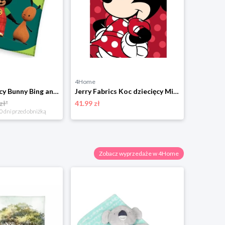
4Home
Kocyk dziecięcy Bunny Bing and Friend Flop, 150 x 200 cm 4-Home
Jerry Fabrics Koc dziecięcy Minnie Red, 100 x 150 cm
zł*
41.99 zł
0 dni przed obniżką
Zobacz wyprzedaże w 4Home