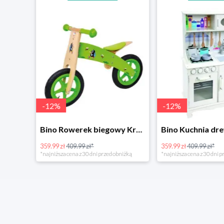
-
12
%
-
12
%
4Home Koc baranek świecący Dino
Bino Rowerek biegowy Krecik
359.99 zł
409.99 zł*
359.99 zł
409.99 zł*
*najniższa cena z 30 dni przed obniżką
*najniższa cena z 30 dni p