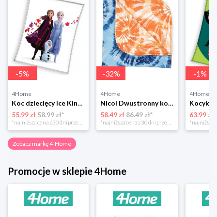
-
5
%
-
32
%
-
1
%
4Home
4Home
4Home
Koc dziecięcy Ice Kingdom Magical Breeze, 130 x 160 cm 4-Home
Nicol Dwustronny koc dziecięcy Tomi, 74 x 74 cm 4-Home
55.99 zł
58.99 zł*
58.49 zł
86.49 zł*
63.99 zł
*najniższa cena z 30 dni przed obniżką
*najniższa cena z 30 dni przed obniżką
Zobacz markę 4-Home
Promocje w sklepie 4Home