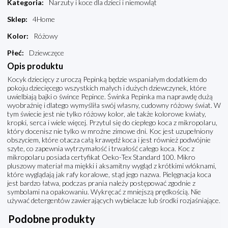
Kategoria
:
Narzuty i koce dla dzieci i niemowląt
Sklep
:
4Home
Kolor
:
Różowy
Płeć
:
Dziewczęce
Opis produktu
Kocyk dziecięcy z uroczą Pepinką będzie wspaniałym dodatkiem do
pokoju dziecięcego wszystkich małych i dużych dziewczynek, które
uwielbiają bajki o śwince Pepince. Świnka Pepinka ma naprawdę dużą
wyobraźnię i dlatego wymyśliła swój własny, cudowny różowy świat. W
tym świecie jest nie tylko różowy kolor, ale także kolorowe kwiaty,
kropki, serca i wiele więcej. Przytul się do ciepłego koca z mikropolaru,
który docenisz nie tylko w mroźne zimowe dni. Koc jest uzupełniony
obszyciem, które otacza całą krawędź koca i jest również podwójnie
szyte, co zapewnia wytrzymałość i trwałość całego koca. Koc z
mikropolaru posiada certyfikat Oeko-Tex Standard 100. Mikro
pluszowy materiał ma miękki i aksamitny wygląd z krótkimi włóknami,
które wyglądają jak rafy koralowe, stąd jego nazwa. Pielęgnacja koca
jest bardzo łatwa, podczas prania należy postępować zgodnie z
symbolami na opakowaniu. Wykręcać z mniejszą prędkością. Nie
używać detergentów zawierających wybielacze lub środki rozjaśniające.
Podobne produkty