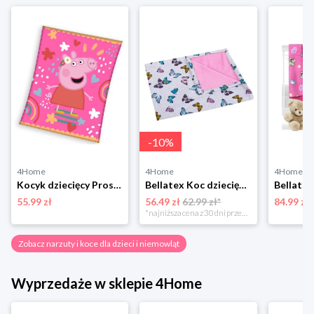
-
10
%
4Home
4Home
4Home
Kocyk dziecięcy Prosiaczek Pepina Różowy Świat ,130 x 160 cm 4-Home
Bellatex Koc dziecięcy Bára Butterfly różowy, 75 x 100 cm
55.99 zł
56.49 zł
62.99 zł*
84.99 zł
*najniższa cena z 30 dni przed obniżką
Zobacz narzuty i koce dla dzieci i niemowląt
Wyprzedaże w sklepie 4Home