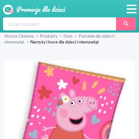
Promocje
Strona Główna
>
Produkty
>
Dom
>
Pościele dla dzieci i
Produkty
niemowląt
>
Narzuty i koce dla dzieci i niemowląt
Sklepy
Blog
Wyprawka