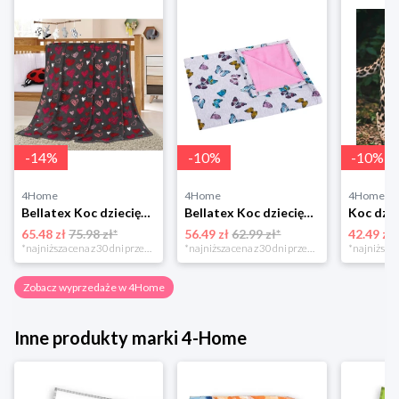
-
14
%
-
10
%
-
10
%
4Home
4Home
4Home
Bellatex Koc dziecięcy Ella Serduszka, 100 x 155 cm
Bellatex Koc dziecięcy Bára Butterfly różowy, 75 x 100 cm
65.48 zł
75.98 zł*
56.49 zł
62.99 zł*
42.49 zł
*najniższa cena z 30 dni przed obniżką
*najniższa cena z 30 dni przed obniżką
Zobacz wyprzedaże w 4Home
Inne produkty marki 4-Home