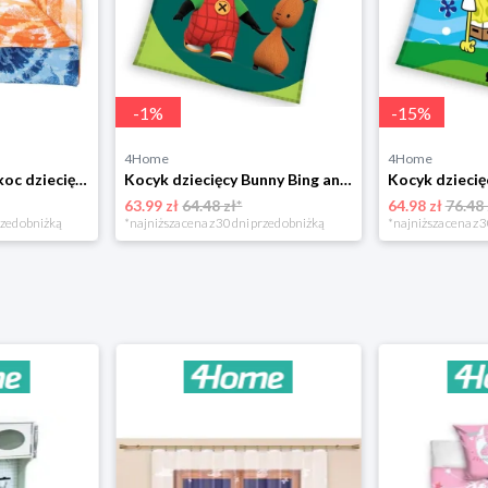
-
1
%
-
15
%
4Home
4Home
Nicol Dwustronny koc dziecięcy Tomi, 74 x 74 cm 4-Home
Kocyk dziecięcy Bunny Bing and Friend Flop, 150 x 200 cm 4-Home
63.99 zł
64.48 zł*
64.98 zł
76.48 
rzed obniżką
*najniższa cena z 30 dni przed obniżką
*najniższa cena z 3