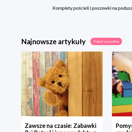
Komplety pościeli i poszewki na poduszk
Najnowsze artykuły
Pokaż wszystkie
Zawsze na czasie: Zabawki
Pomys