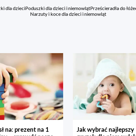
i dla dzieci
Poduszki dla dzieci i niemowląt
Prześcieradła do łóż
Narzuty i koce dla dzieci i niemowląt
ł na: prezent na 1
Jak wybrać najlepszy