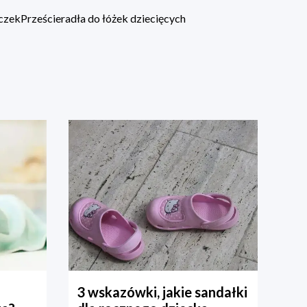
eczek
Prześcieradła do łóżek dziecięcych
3 wskazówki, jakie sandałki