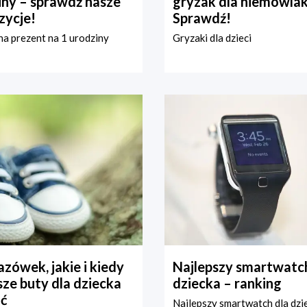
iny – sprawdź nasze
gryzak dla niemowla
zycje!
Sprawdź!
a prezent na 1 urodziny
Gryzaki dla dzieci
zówek, jakie i kiedy
Najlepszy smartwatch
ze buty dla dziecka
dziecka – ranking
ć
Najlepszy smartwatch dla dzi