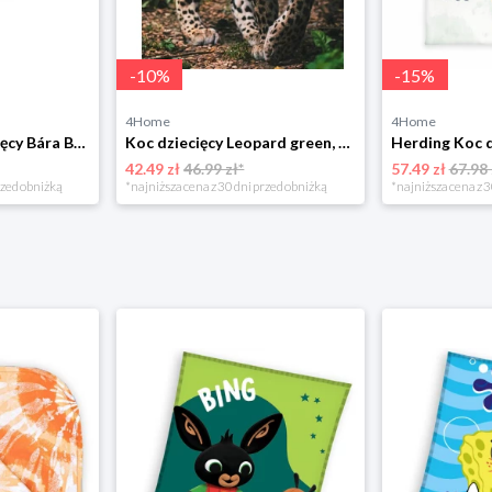
-
10
%
-
15
%
4Home
4Home
Bellatex Koc dziecięcy Bára Butterfly różowy, 75 x 100 cm
Koc dziecięcy Leopard green, 120 x 150 cm Jerry Fabrics
42.49 zł
46.99 zł*
57.49 zł
67.98 
rzed obniżką
*najniższa cena z 30 dni przed obniżką
*najniższa cena z 3