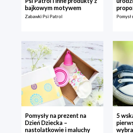
Psi Patrol i inne produkty z
urodz
bajkowym motywem
propo
Zabawki Psi Patrol
Pomysł n
Pomysły na prezent na
5 wska
Dzień Dziecka –
pierws
nastolatkowie i maluchy
wybra