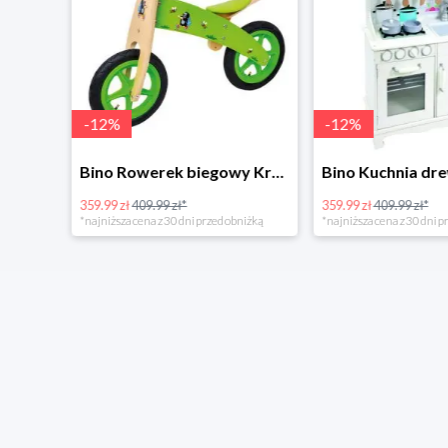
-
12
%
-
12
%
4Home Koc baranek świecący Dino
Bino Rowerek biegowy Krecik
359.99 zł
409.99 zł*
359.99 zł
409.99 zł*
*najniższa cena z 30 dni przed obniżką
*najniższa cena z 30 dni p