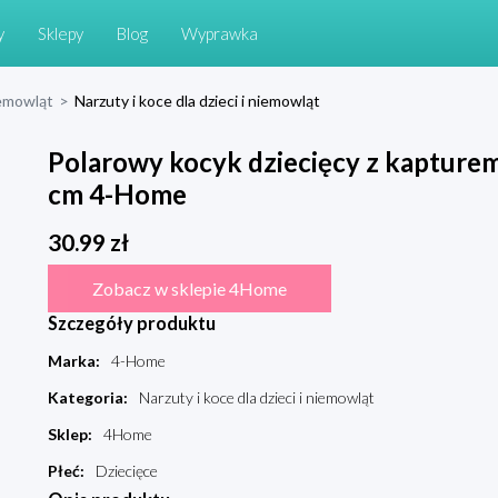
y
Sklepy
Blog
Wyprawka
niemowląt
>
Narzuty i koce dla dzieci i niemowląt
Polarowy kocyk dziecięcy z kapture
cm 4-Home
30.99
zł
Zobacz w sklepie 4Home
Szczegóły produktu
Marka
:
4-Home
Kategoria
:
Narzuty i koce dla dzieci i niemowląt
Sklep
:
4Home
Płeć
:
Dziecięce