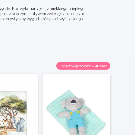
godę. Koc wykonany jest z miękkiego i ciepłego
kaptur z uroczym motywem zwierzęcym, co czyni
rakterystyczny wygląd, który zachwyci każdego
Zobacz wyprzedaże w 4Home