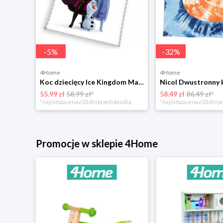
-
5
%
-
32
%
4Home
4Home
Kocyk dziecięcy Prosiaczek Pepina Różowy Świat ,130 x 160 cm 4-Home
Koc dziecięcy Ice Kingdom Magical Breeze, 130 x 160 cm 4-Home
55.99 zł
58.99 zł*
58.49 zł
86.49 zł*
*najniższa cena z 30 dni przed obniżką
*najniższa cena z 30 dni p
Promocje w sklepie 4Home