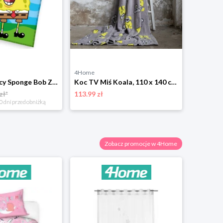
4Home
Kocyk dziecięcy Sponge Bob Zabawa w morzu, 130 x 170 cm 4-Home
Koc TV Miś Koala, 110 x 140 cm 4-Home
zł*
113.99 zł
0 dni przed obniżką
Zobacz promocje w 4Home