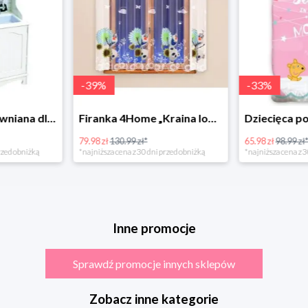
-
39
%
-
33
%
Bino Kuchnia drewniana dla dzieci Provence
Firanka 4Home „Kraina lodu” (Frozen)
79.98 zł
130.99 zł*
65.98 zł
98.99 zł
rzed obniżką
*najniższa cena z 30 dni przed obniżką
*najniższa cena z 3
Inne promocje
Sprawdź promocje innych sklepów
Zobacz inne kategorie