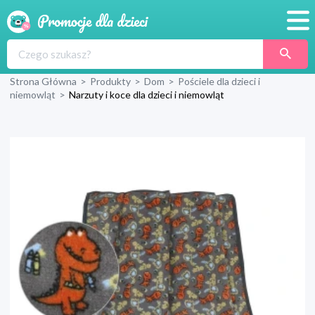
Promocje
Strona Główna
>
Produkty
>
Dom
>
Pościele dla dzieci i
Produkty
niemowląt
>
Narzuty i koce dla dzieci i niemowląt
Sklepy
Blog
Wyprawka