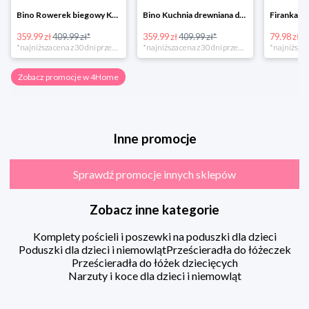
Bino Rowerek biegowy Krecik
Bino Kuchnia drewniana dla dzieci Provence
359.99 zł
409.99 zł*
359.99 zł
409.99 zł*
79.98 zł
13
*najniższa cena z 30 dni przed obniżką
*najniższa cena z 30 dni przed obniżką
Zobacz promocje w 4Home
Inne promocje
Sprawdź promocje innych sklepów
Zobacz inne kategorie
Komplety pościeli i poszewki na poduszki dla dzieci
Poduszki dla dzieci i niemowląt
Prześcieradła do łóżeczek
Prześcieradła do łóżek dziecięcych
Narzuty i koce dla dzieci i niemowląt