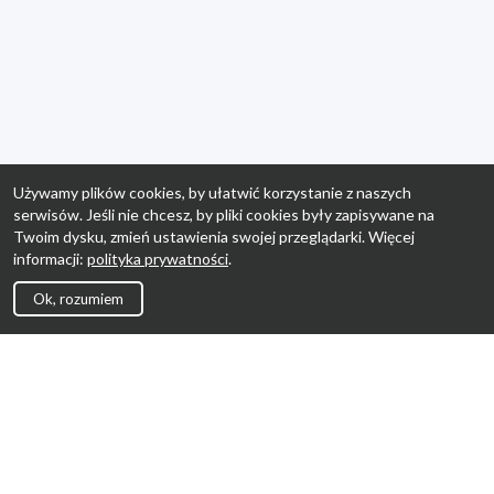
Używamy plików cookies, by ułatwić korzystanie z naszych
serwisów. Jeśli nie chcesz, by pliki cookies były zapisywane na
Twoim dysku, zmień ustawienia swojej przeglądarki. Więcej
informacji:
polityka prywatności
.
Ok, rozumiem