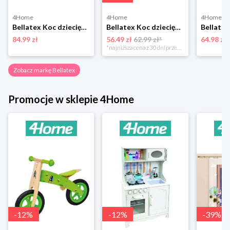
4Home
4Home
4Home
Bellatex Koc dziecięcy Ella Żaba, 100 x 150 cm
Bellatex Koc dziecięcy Bára Butterfly różowy, 75 x 100 cm
84.99 zł
56.49 zł
62.99 zł*
64.98 zł
*najniższa cena z 30 dni przed obniżką
Zobacz markę Bellatex
Promocje w sklepie 4Home
-
12
%
-
12
%
-
39
%