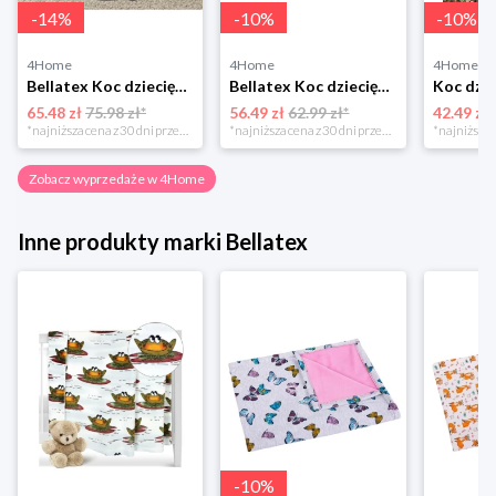
-
14
%
-
10
%
-
10
%
4Home
4Home
4Home
Bellatex Koc dziecięcy Ella Serduszka, 100 x 155 cm
Bellatex Koc dziecięcy Bára Butterfly różowy, 75 x 100 cm
65.48 zł
75.98 zł*
56.49 zł
62.99 zł*
42.49 zł
*najniższa cena z 30 dni przed obniżką
*najniższa cena z 30 dni przed obniżką
Zobacz wyprzedaże w 4Home
Inne produkty marki Bellatex
-
10
%