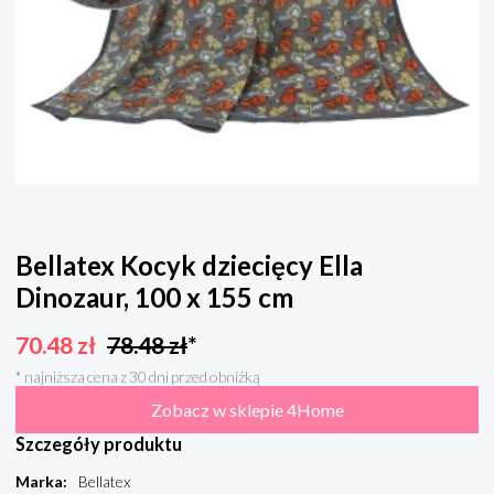
Bellatex Kocyk dziecięcy Ella
Dinozaur, 100 x 155 cm
70.48
zł
78.48
zł
*
* najniższa cena z 30 dni przed obniżką
Zobacz w sklepie 4Home
Szczegóły produktu
Marka
:
Bellatex