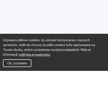
Używamy plików cookies, by ułatwić korzystanie z naszych
serwisów. Jeśli nie chcesz, by pliki cookies były zapisywane na
Twoim dysku, zmień ustawienia swojej przeglądarki. Więcej
informacji:
polityka prywatności
.
Ok, rozumiem