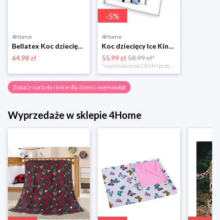
-
5
%
4Home
4Home
Bellatex Koc dziecięcy Bára Giraffe biały, 75 x 100 cm
Koc dziecięcy Ice Kingdom Magical Breeze, 130 x 160 cm 4-Home
64.98 zł
55.99 zł
58.99 zł*
*najniższa cena z 30 dni przed obniżką
Zobacz narzuty i koce dla dzieci i niemowląt
Wyprzedaże w sklepie 4Home