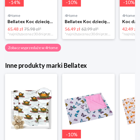
-
14
%
-
10
%
-
10
%
4Home
4Home
4Home
Bellatex Koc dziecięcy Ella Serduszka, 100 x 155 cm
Bellatex Koc dziecięcy Bára Butterfly różowy, 75 x 100 cm
65.48 zł
75.98 zł*
56.49 zł
62.99 zł*
42.49 zł
*najniższa cena z 30 dni przed obniżką
*najniższa cena z 30 dni przed obniżką
Zobacz wyprzedaże w 4Home
Inne produkty marki Bellatex
-
10
%