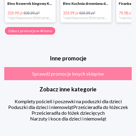
Bino Rowerek biegowy Krecik
Bino Kuchnia drewniana dla dzieci Provence
359.99 zł
409.99 zł*
359.99 zł
409.99 zł*
79.98 zł
13
*najniższa cena z 30 dni przed obniżką
*najniższa cena z 30 dni przed obniżką
Zobacz promocje w 4Home
Inne promocje
Sprawdź promocje innych sklepów
Zobacz inne kategorie
Komplety pościeli i poszewki na poduszki dla dzieci
Poduszki dla dzieci i niemowląt
Prześcieradła do łóżeczek
Prześcieradła do łóżek dziecięcych
Narzuty i koce dla dzieci i niemowląt