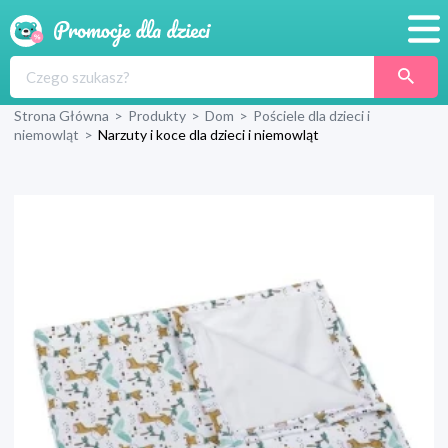
Promocje
Strona Główna
>
Produkty
>
Dom
>
Pościele dla dzieci i
Produkty
niemowląt
>
Narzuty i koce dla dzieci i niemowląt
Sklepy
Blog
Wyprawka