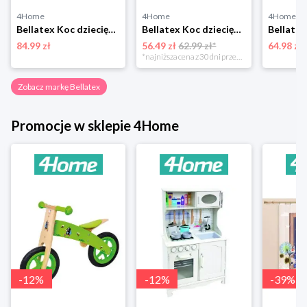
4Home
4Home
4Home
Bellatex Koc dziecięcy Ella Żaba, 100 x 150 cm
Bellatex Koc dziecięcy Bára Butterfly różowy, 75 x 100 cm
84.99 zł
56.49 zł
62.99 zł*
64.98 zł
*najniższa cena z 30 dni przed obniżką
Zobacz markę Bellatex
Promocje w sklepie 4Home
-
12
%
-
12
%
-
39
%