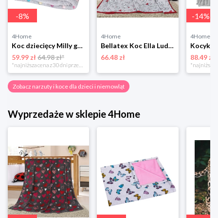
-
8
%
-
14
%
4Home
4Home
4Home
Koc dziecięcy Milly groszki szary, 75 x 100 cm BabyMatex
Bellatex Koc Ella Ludziki szary, 100 x 155 cm
59.99 zł
64.98 zł*
66.48 zł
88.49 zł
*najniższa cena z 30 dni przed obniżką
Zobacz narzuty i koce dla dzieci i niemowląt
Wyprzedaże w sklepie 4Home