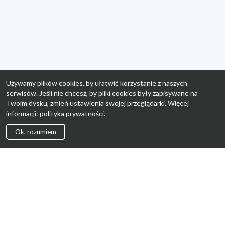
Używamy plików cookies, by ułatwić korzystanie z naszych
serwisów. Jeśli nie chcesz, by pliki cookies były zapisywane na
Twoim dysku, zmień ustawienia swojej przeglądarki. Więcej
informacji:
polityka prywatności
.
Ok, rozumiem