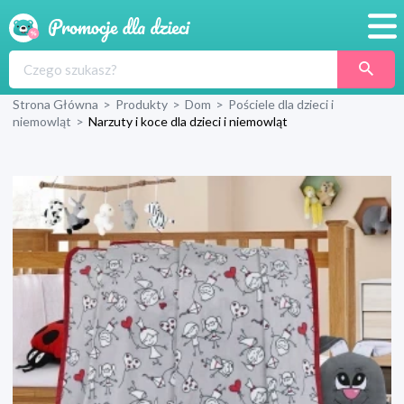
Promocje
Strona Główna
>
Produkty
>
Dom
>
Pościele dla dzieci i
Produkty
niemowląt
>
Narzuty i koce dla dzieci i niemowląt
Sklepy
Blog
Wyprawka