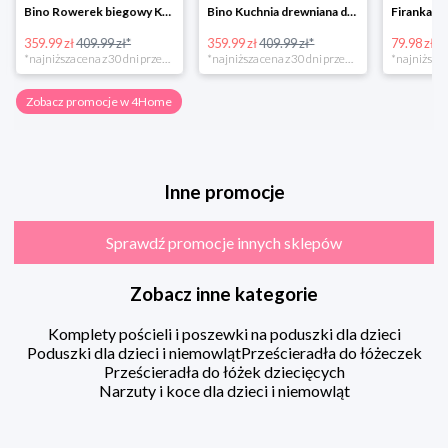
Bino Rowerek biegowy Krecik
Bino Kuchnia drewniana dla dzieci Provence
359.99 zł
409.99 zł*
359.99 zł
409.99 zł*
79.98 zł
13
*najniższa cena z 30 dni przed obniżką
*najniższa cena z 30 dni przed obniżką
Zobacz promocje w 4Home
Inne promocje
Sprawdź promocje innych sklepów
Zobacz inne kategorie
Komplety pościeli i poszewki na poduszki dla dzieci
Poduszki dla dzieci i niemowląt
Prześcieradła do łóżeczek
Prześcieradła do łóżek dziecięcych
Narzuty i koce dla dzieci i niemowląt