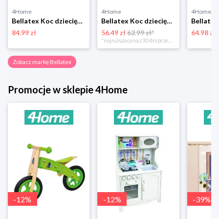
4Home
4Home
4Home
Bellatex Koc dziecięcy Ella Żaba, 100 x 150 cm
Bellatex Koc dziecięcy Bára Butterfly różowy, 75 x 100 cm
84.99 zł
56.49 zł
62.99 zł*
64.98 zł
*najniższa cena z 30 dni przed obniżką
Zobacz markę Bellatex
Promocje w sklepie 4Home
-
12
%
-
12
%
-
39
%