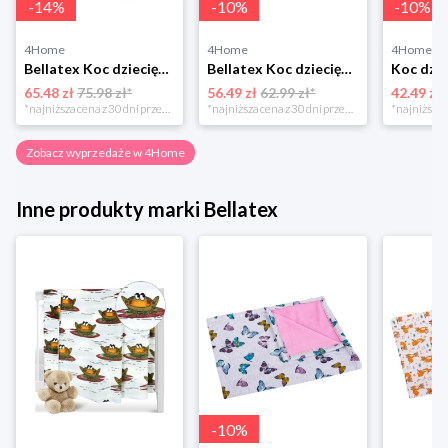
-
14
%
-
10
%
-
10
%
4Home
4Home
4Home
Bellatex Koc dziecięcy Ella Serduszka, 100 x 155 cm
Bellatex Koc dziecięcy Bára Butterfly różowy, 75 x 100 cm
65.48 zł
75.98 zł*
56.49 zł
62.99 zł*
42.49 zł
*najniższa cena z 30 dni przed obniżką
*najniższa cena z 30 dni przed obniżką
Zobacz wyprzedaże w 4Home
Inne produkty marki Bellatex
-
10
%