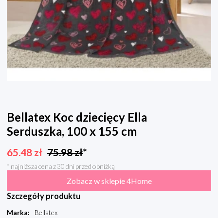
Bellatex Koc dziecięcy Ella
Serduszka, 100 x 155 cm
65.48
zł
75.98
zł
*
* najniższa cena z 30 dni przed obniżką
Zobacz w sklepie 4Home
Szczegóły produktu
Marka
:
Bellatex