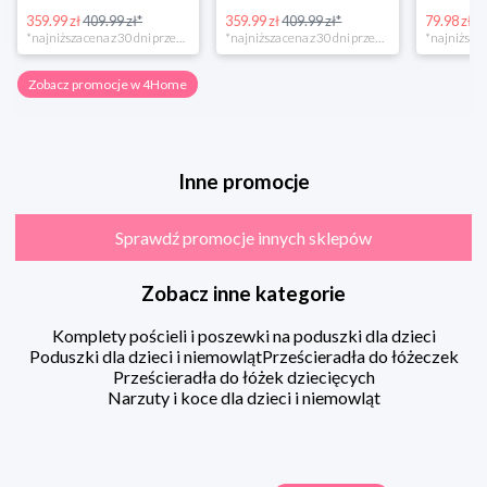
359.99 zł
409.99 zł*
359.99 zł
409.99 zł*
79.98 zł
13
*najniższa cena z 30 dni przed obniżką
*najniższa cena z 30 dni przed obniżką
Zobacz promocje w 4Home
Inne promocje
Sprawdź promocje innych sklepów
Zobacz inne kategorie
Komplety pościeli i poszewki na poduszki dla dzieci
Poduszki dla dzieci i niemowląt
Prześcieradła do łóżeczek
Prześcieradła do łóżek dziecięcych
Narzuty i koce dla dzieci i niemowląt