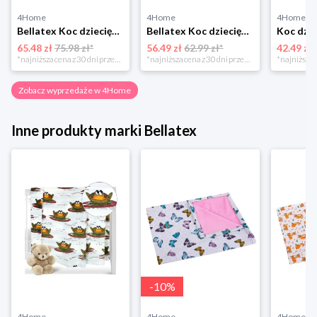
4Home
4Home
4Home
Bellatex Koc dziecięcy Ella Serduszka, 100 x 155 cm
Bellatex Koc dziecięcy Bára Butterfly różowy, 75 x 100 cm
65.48 zł
75.98 zł*
56.49 zł
62.99 zł*
42.49 zł
*najniższa cena z 30 dni przed obniżką
*najniższa cena z 30 dni przed obniżką
Zobacz wyprzedaże w 4Home
Inne produkty marki Bellatex
-
10
%
4Home
4Home
4Home