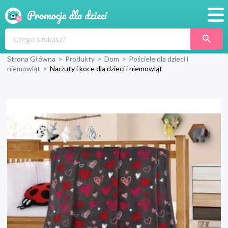
Promocje
Strona Główna
>
Produkty
>
Dom
>
Pościele dla dzieci i
Produkty
niemowląt
>
Narzuty i koce dla dzieci i niemowląt
Sklepy
Blog
Wyprawka