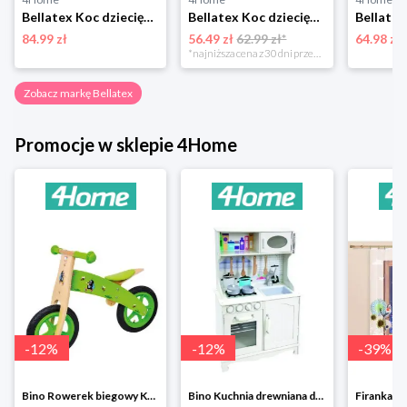
Bellatex Koc dziecięcy Ella Żaba, 100 x 150 cm
Bellatex Koc dziecięcy Bára Butterfly różowy, 75 x 100 cm
84.99 zł
56.49 zł
62.99 zł*
64.98 zł
*najniższa cena z 30 dni przed obniżką
Zobacz markę Bellatex
Promocje w sklepie 4Home
-
12
%
-
12
%
-
39
%
Bino Rowerek biegowy Krecik
Bino Kuchnia drewniana dla dzieci Provence