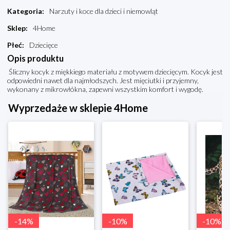
Kategoria
:
Narzuty i koce dla dzieci i niemowląt
Sklep
:
4Home
Płeć
:
Dziecięce
Opis produktu
Śliczny kocyk z miękkiego materiału z motywem dziecięcym. Kocyk jest
odpowiedni nawet dla najmłodszych. Jest mięciutki i przyjemny,
wykonany z mikrowłókna, zapewni wszystkim komfort i wygodę.
Wyprzedaże w sklepie 4Home
-
14
%
-
10
%
-
10
%