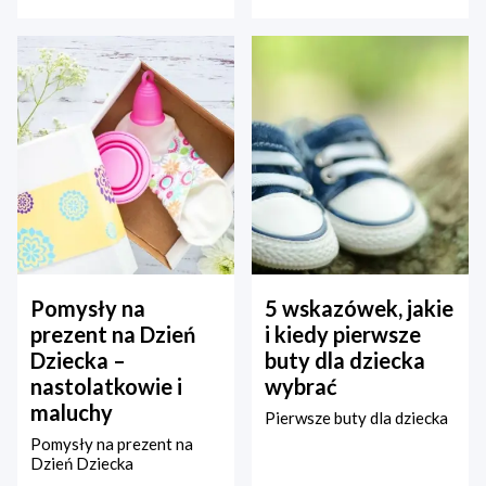
Pomysły na
5 wskazówek, jakie
prezent na Dzień
i kiedy pierwsze
Dziecka –
buty dla dziecka
nastolatkowie i
wybrać
maluchy
Pierwsze buty dla dziecka
Pomysły na prezent na
Dzień Dziecka