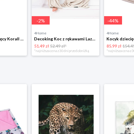
-
2
%
-
44
%
4Home
4Home
Bellatex Koc dziecięcy Korall micro beżowy, 75 x 100 cm
Decoking Koc z rękawami Lazy Kids kremowy, 90 x 105 cm DecoKing
51.49 zł
52.49 zł*
85.99 zł
154.49
*najniższa cena z 30 dni przed obniżką
*najniższa cena z 3