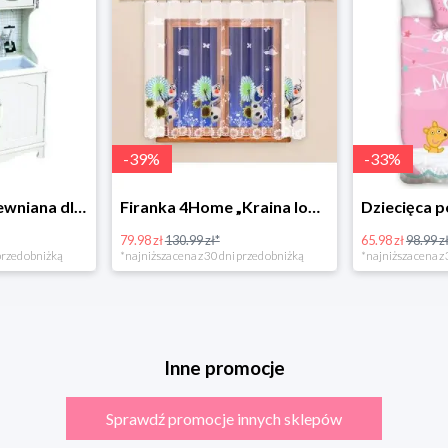
-
39
%
-
33
%
Bino Kuchnia drewniana dla dzieci Provence
Firanka 4Home „Kraina lodu” (Frozen)
79.98 zł
130.99 zł*
65.98 zł
98.99 zł
rzed obniżką
*najniższa cena z 30 dni przed obniżką
*najniższa cena z 3
Inne promocje
Sprawdź promocje innych sklepów