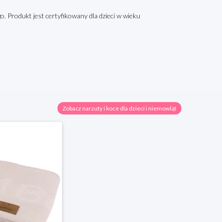
. Produkt jest certyfikowany dla dzieci w wieku
Zobacz narzuty i koce dla dzieci i niemowląt