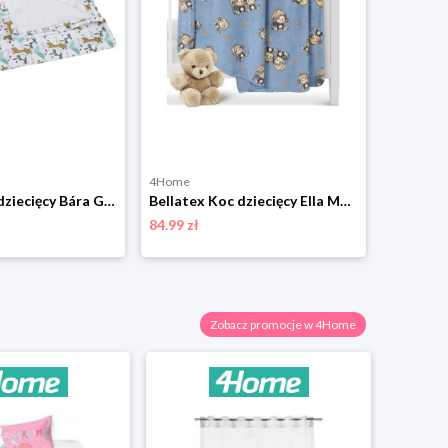
4Home
4Home
Bellatex Koc dziecięcy Bára Giraffe biały, 75 x 100 cm
Bellatex Koc dziecięcy Ella Monkey niebieski, 100 x 150 cm
84.99 zł
84.99 zł
Zobacz promocje w 4Home