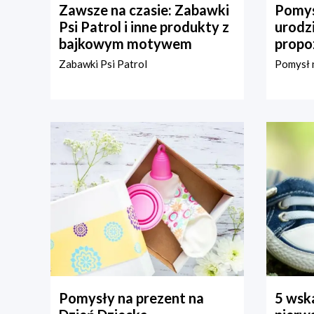
Zawsze na czasie: Zabawki
Pomys
Psi Patrol i inne produkty z
urodz
bajkowym motywem
propo
Zabawki Psi Patrol
Pomysł n
Pomysły na prezent na
5 wska