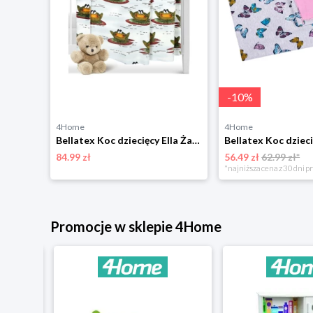
-
10
%
4Home
4Home
Bellatex Koc dziecięcy Ella Serduszka, 100 x 155 cm
Bellatex Koc dziecięcy Ella Żaba, 100 x 150 cm
84.99 zł
56.49 zł
62.99 zł*
niżką
*najniższa cena z 30 dni p
Promocje w sklepie 4Home