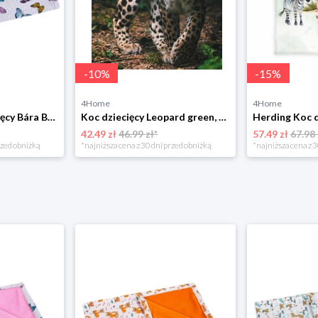
-
10
%
-
15
%
4Home
4Home
Bellatex Koc dziecięcy Bára Butterfly różowy, 75 x 100 cm
Koc dziecięcy Leopard green, 120 x 150 cm Jerry Fabrics
42.49 zł
46.99 zł*
57.49 zł
67.98 
rzed obniżką
*najniższa cena z 30 dni przed obniżką
*najniższa cena z 3