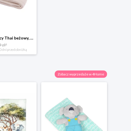
Kocyk dziecięcy Thai beżowy, 75 x 100 cm BabyMatex
 zł*
0 dni przed obniżką
Zobacz wyprzedaże w 4Home