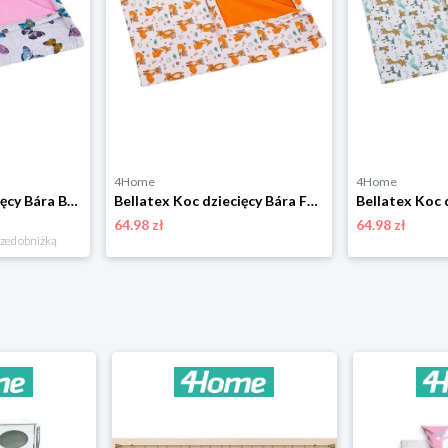
4Home
4Home
Bellatex Koc dziecięcy Bára Butterfly różowy, 75 x 100 cm
Bellatex Koc dziecięcy Bára Fox pomarańczowy, 75 x 100 cm
64.98 zł
64.98 zł
rzed obniżką