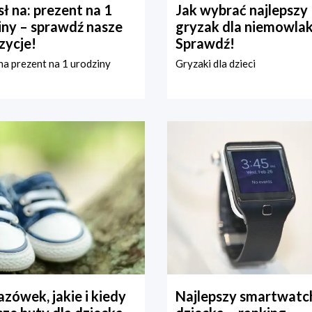
ł na: prezent na 1
Jak wybrać najlepszy
iny – sprawdź nasze
gryzak dla niemowla
zycje!
Sprawdź!
a prezent na 1 urodziny
Gryzaki dla dzieci
zówek, jakie i kiedy
Najlepszy smartwatch