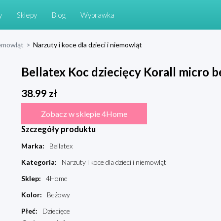
y
Sklepy
Blog
Wyprawka
niemowląt
>
Narzuty i koce dla dzieci i niemowląt
Bellatex Koc dziecięcy Korall micro 
38.99
zł
Zobacz w sklepie 4Home
Szczegóły produktu
Marka
:
Bellatex
Kategoria
:
Narzuty i koce dla dzieci i niemowląt
Sklep
:
4Home
Kolor
:
Beżowy
Płeć
:
Dziecięce