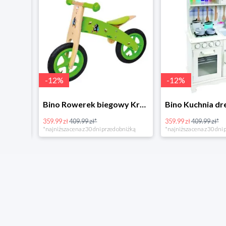
-
12
%
-
12
%
4Home Koc baranek świecący Dino
Bino Rowerek biegowy Krecik
359.99 zł
409.99 zł*
359.99 zł
409.99 zł*
*najniższa cena z 30 dni przed obniżką
*najniższa cena z 30 dni p