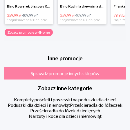
Bino Rowerek biegowy Krecik
Bino Kuchnia drewniana dla dzieci Provence
359.99 zł
409.99 zł*
359.99 zł
409.99 zł*
79.98 zł
13
*najniższa cena z 30 dni przed obniżką
*najniższa cena z 30 dni przed obniżką
Zobacz promocje w 4Home
Inne promocje
Sprawdź promocje innych sklepów
Zobacz inne kategorie
Komplety pościeli i poszewki na poduszki dla dzieci
Poduszki dla dzieci i niemowląt
Prześcieradła do łóżeczek
Prześcieradła do łóżek dziecięcych
Narzuty i koce dla dzieci i niemowląt