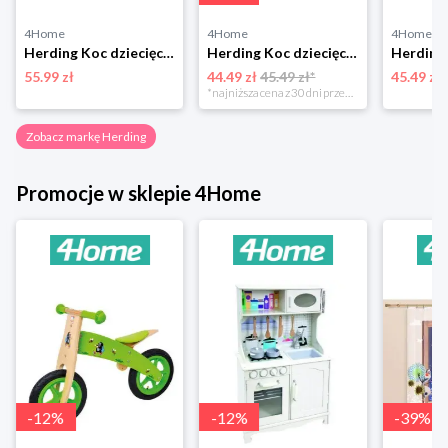
4Home
4Home
4Home
Herding Koc dziecięcy Psi Patrol Rubble, Marshall a Chase, 130 x 160 cm
Herding Koc dziecięcy Kleiner schutzengel, 75 x 100 cm
55.99 zł
44.49 zł
45.49 zł*
45.49 zł
*najniższa cena z 30 dni przed obniżką
Zobacz markę Herding
Promocje w sklepie 4Home
-
12
%
-
12
%
-
39
%