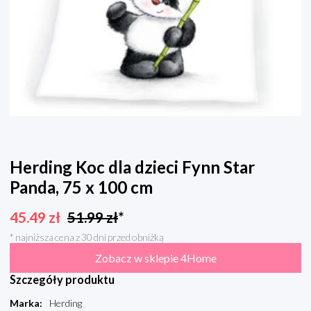
Herding Koc dla dzieci Fynn Star
Panda, 75 x 100 cm
45.49
zł
51.99
zł
*
* najniższa cena z 30 dni przed obniżką
Zobacz w sklepie 4Home
Szczegóły produktu
Marka
:
Herding