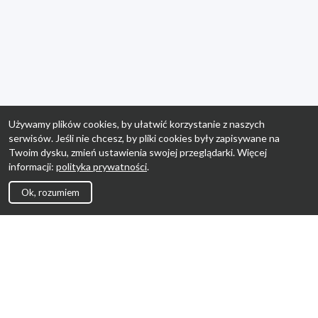
Używamy plików cookies, by ułatwić korzystanie z naszych
serwisów. Jeśli nie chcesz, by pliki cookies były zapisywane na
Twoim dysku, zmień ustawienia swojej przeglądarki. Więcej
informacji:
polityka prywatności
.
Ok, rozumiem