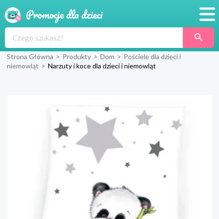
Promocje
Strona Główna
>
Produkty
>
Dom
>
Pościele dla dzieci i
Produkty
niemowląt
>
Narzuty i koce dla dzieci i niemowląt
Sklepy
Blog
Wyprawka