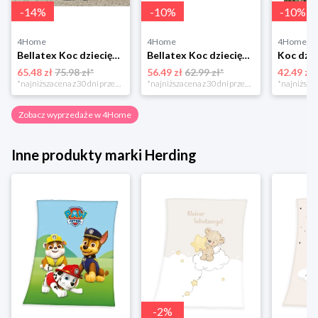
-
14
%
-
10
%
-
10
%
4Home
4Home
4Home
Bellatex Koc dziecięcy Ella Serduszka, 100 x 155 cm
Bellatex Koc dziecięcy Bára Butterfly różowy, 75 x 100 cm
65.48 zł
75.98 zł*
56.49 zł
62.99 zł*
42.49 zł
*najniższa cena z 30 dni przed obniżką
*najniższa cena z 30 dni przed obniżką
Zobacz wyprzedaże w 4Home
Inne produkty marki Herding
-
2
%