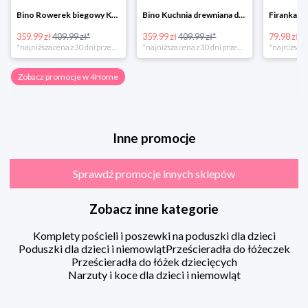
Bino Rowerek biegowy Krecik
Bino Kuchnia drewniana dla dzieci Provence
359.99 zł
409.99 zł*
359.99 zł
409.99 zł*
79.98 zł
13
*najniższa cena z 30 dni przed obniżką
*najniższa cena z 30 dni przed obniżką
Zobacz promocje w 4Home
Inne promocje
Sprawdź promocje innych sklepów
Zobacz inne kategorie
Komplety pościeli i poszewki na poduszki dla dzieci
Poduszki dla dzieci i niemowląt
Prześcieradła do łóżeczek
Prześcieradła do łóżek dziecięcych
Narzuty i koce dla dzieci i niemowląt