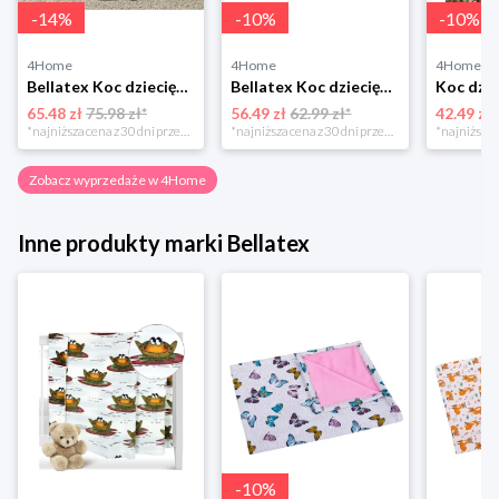
-
14
%
-
10
%
-
10
%
4Home
4Home
4Home
Bellatex Koc dziecięcy Ella Serduszka, 100 x 155 cm
Bellatex Koc dziecięcy Bára Butterfly różowy, 75 x 100 cm
65.48 zł
75.98 zł*
56.49 zł
62.99 zł*
42.49 zł
*najniższa cena z 30 dni przed obniżką
*najniższa cena z 30 dni przed obniżką
Zobacz wyprzedaże w 4Home
Inne produkty marki Bellatex
-
10
%