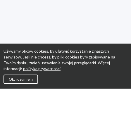
Używamy plików cookies, by ułatwić korzystanie z naszych
serwisów. Jeśli nie chcesz, by pliki cookies były zapisywane na
Twoim dysku, zmień ustawienia swojej przeglądarki. Więcej
informacji:
polityka prywatności
.
Ok, rozumiem