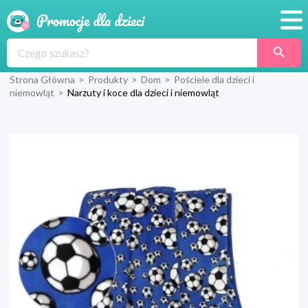
Promocje
Strona Główna
>
Produkty
>
Dom
>
Pościele dla dzieci i
Produkty
niemowląt
>
Narzuty i koce dla dzieci i niemowląt
Sklepy
Blog
Wyprawka