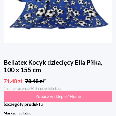
Bellatex Kocyk dziecięcy Ella Piłka,
100 x 155 cm
71.48
zł
78.48
zł
*
* najniższa cena z 30 dni przed obniżką
Zobacz w sklepie 4Home
Szczegóły produktu
Marka
:
Bellatex