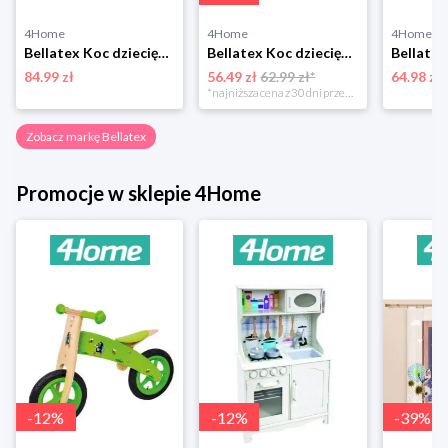
4Home
4Home
4Home
Bellatex Koc dziecięcy Ella Żaba, 100 x 150 cm
Bellatex Koc dziecięcy Bára Butterfly różowy, 75 x 100 cm
84.99 zł
56.49 zł
62.99 zł*
64.98 zł
*najniższa cena z 30 dni przed obniżką
Zobacz markę Bellatex
Promocje w sklepie 4Home
-
12
%
-
12
%
-
39
%