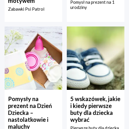
motywem
Pomysł na prezent na 1
urodziny
Zabawki Psi Patrol
Pomysły na
5 wskazówek, jakie
prezent na Dzień
i kiedy pierwsze
Dziecka –
buty dla dziecka
nastolatkowie i
wybrać
maluchy
Pierwsze buty dla dziecka