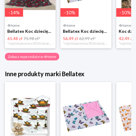
-
14
%
-
10
%
-
10
%
4Home
4Home
4Home
Bellatex Koc dziecięcy Ella Serduszka, 100 x 155 cm
Bellatex Koc dziecięcy Bára Butterfly różowy, 75 x 100 cm
65.48 zł
75.98 zł*
56.49 zł
62.99 zł*
42.49 zł
*najniższa cena z 30 dni przed obniżką
*najniższa cena z 30 dni przed obniżką
Zobacz wyprzedaże w 4Home
Inne produkty marki Bellatex