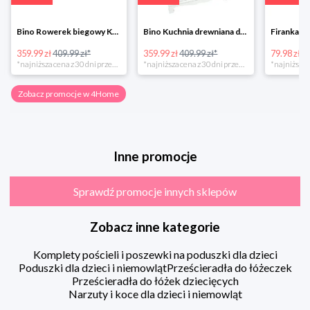
Bino Rowerek biegowy Krecik
Bino Kuchnia drewniana dla dzieci Provence
359.99 zł
409.99 zł*
359.99 zł
409.99 zł*
79.98 zł
13
*najniższa cena z 30 dni przed obniżką
*najniższa cena z 30 dni przed obniżką
Zobacz promocje w 4Home
Inne promocje
Sprawdź promocje innych sklepów
Zobacz inne kategorie
Komplety pościeli i poszewki na poduszki dla dzieci
Poduszki dla dzieci i niemowląt
Prześcieradła do łóżeczek
Prześcieradła do łóżek dziecięcych
Narzuty i koce dla dzieci i niemowląt