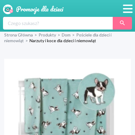
Promocje
Strona Główna
>
Produkty
>
Dom
>
Pościele dla dzieci i
Produkty
niemowląt
>
Narzuty i koce dla dzieci i niemowląt
Sklepy
Blog
Wyprawka