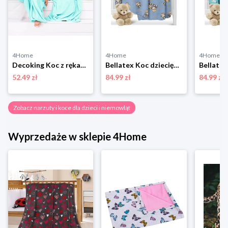
4Home
4Home
4Home
Decoking Koc z rękawami Lazy Kids turkusowy, 90 x 105 cm DecoKing
Bellatex Koc dziecięcy Ella Monkey niebieski, 100 x 150 cm
52.49 zł
84.99 zł
84.99 zł
Zobacz narzuty i koce dla dzieci i niemowląt
Wyprzedaże w sklepie 4Home