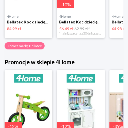
-
10
%
4Home
4Home
4Home
Bellatex Koc dziecięcy Ella Żaba, 100 x 150 cm
Bellatex Koc dziecięcy Bára Butterfly różowy, 75 x 100 cm
84.99 zł
56.49 zł
62.99 zł*
64.98 zł
*najniższa cena z 30 dni przed obniżką
Zobacz markę Bellatex
Promocje w sklepie 4Home
-
12
%
-
12
%
-
39
%