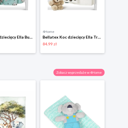
4Home
Bellatex Koc dziecięcy Ella Bulldog niebieski, 100 x 150 cm
Bellatex Koc dziecięcy Ella Traktor niebieski, 100 x 150 cm
84.99 zł
Zobacz wyprzedaże w 4Home