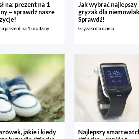
ł na: prezent na 1
Jak wybrać najlepszy
iny – sprawdź nasze
gryzak dla niemowla
zycje!
Sprawdź!
a prezent na 1 urodziny
Gryzaki dla dzieci
zówek, jakie i kiedy
Najlepszy smartwatch