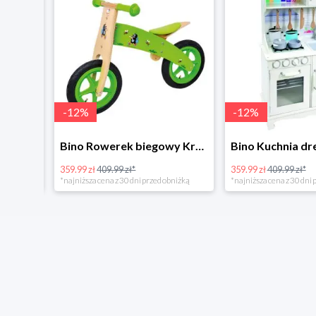
-
12
%
-
12
%
4Home Koc baranek świecący Dino
Bino Rowerek biegowy Krecik
359.99 zł
409.99 zł*
359.99 zł
409.99 zł*
*najniższa cena z 30 dni przed obniżką
*najniższa cena z 30 dni p