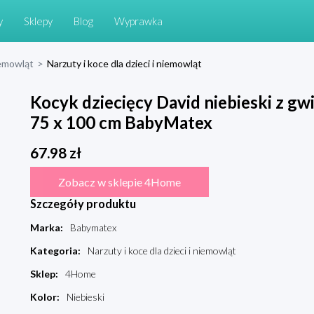
y
Sklepy
Blog
Wyprawka
niemowląt
>
Narzuty i koce dla dzieci i niemowląt
Kocyk dziecięcy David niebieski z gw
75 x 100 cm BabyMatex
67.98
zł
Zobacz w sklepie 4Home
Szczegóły produktu
Marka
:
Babymatex
Kategoria
:
Narzuty i koce dla dzieci i niemowląt
Sklep
:
4Home
Kolor
:
Niebieski