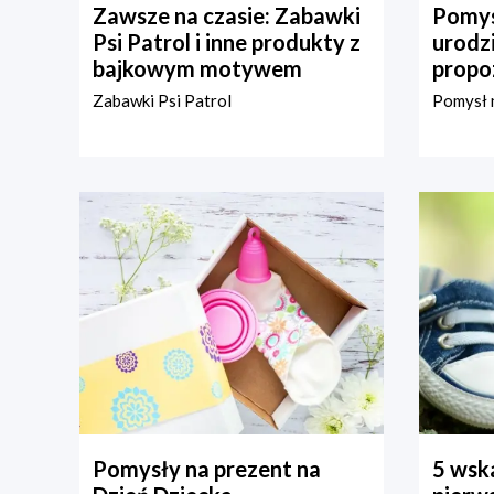
Zawsze na czasie: Zabawki
Pomys
Psi Patrol i inne produkty z
urodz
bajkowym motywem
propo
Zabawki Psi Patrol
Pomysł n
Pomysły na prezent na
5 wska