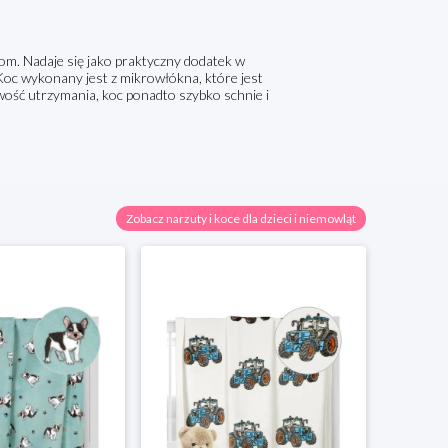
ciom. Nadaje się jako praktyczny dodatek w
oc wykonany jest z mikrowłókna, które jest
ość utrzymania, koc ponadto szybko schnie i
Zobacz narzuty i koce dla dzieci i niemowląt