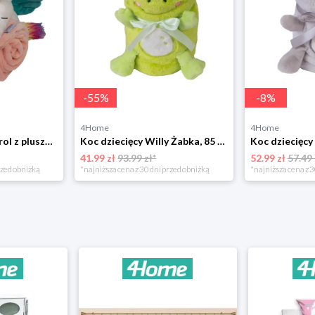
-
55
%
-
8
%
4Home
4Home
Kocyk dziecięcy Carol z pluszakiem jednorożec, 85 x 100 cm BabyMatex
Koc dziecięcy Willy Żabka, 85 x 100 cm BabyMatex
41.99 zł
93.99 zł*
52.99 zł
57.49 
rzed obniżką
*najniższa cena z 30 dni przed obniżką
*najniższa cena z 3