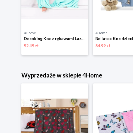
4Home
4Home
Bellatex Koc Ella Formuła niebieski, 100 x 155 cm
Decoking Koc z rękawami Lazy Kids turkusowy, 90 x 105 cm DecoKing
52.49 zł
84.99 zł
Wyprzedaże w sklepie 4Home