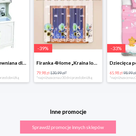
-
39
%
-
33
%
Bino Kuchnia drewniana dla dzieci Provence
Firanka 4Home „Kraina lodu” (Frozen)
79.98 zł
130.99 zł*
65.98 zł
98.99 zł
rzed obniżką
*najniższa cena z 30 dni przed obniżką
*najniższa cena z 3
Inne promocje
Sprawdź promocje innych sklepów