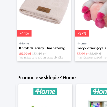
-
44
%
-
37
%
4Home
4Home
Kocyk dziecięcy Carol z pluszakiem miś, 85 x 100 cm BabyMatex
Kocyk dziecięcy Thai beżowy, 75 x 100 cm BabyMatex
85.99 zł
154.49 zł*
55.99 zł
88.49 zł*
*najniższa cena z 30 dni przed obniżką
*najniższa cena z 30 dni p
Promocje w sklepie 4Home