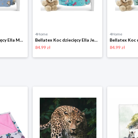
4Home
4Home
Bellatex Koc dziecięcy Ella Monkey niebieski, 100 x 150 cm
Bellatex Koc dziecięcy Ella Jednorożec turkusowy, 100 x 150 cm
84.99 zł
84.99 zł