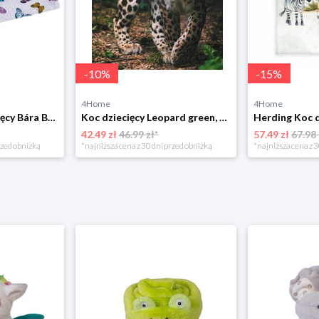
-
10
%
-
15
%
4Home
4Home
Bellatex Koc dziecięcy Bára Butterfly różowy, 75 x 100 cm
Koc dziecięcy Leopard green, 120 x 150 cm Jerry Fabrics
42.49 zł
46.99 zł*
57.49 zł
67.98 
rzed obniżką
*najniższa cena z 30 dni przed obniżką
*najniższa cena z 3