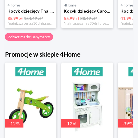
4Home
4Home
4Home
Kocyk dziecięcy Thai beżowy, 75 x 100 cm BabyMatex
Kocyk dziecięcy Carol z pluszakiem jednorożec, 85 x 100 cm BabyMatex
85.99 zł
154.49 zł*
55.99 zł
88.49 zł*
41.99 zł
*najniższa cena z 30 dni przed obniżką
*najniższa cena z 30 dni przed obniżką
Zobacz markę Babymatex
Promocje w sklepie 4Home
-
12
%
-
12
%
-
39
%