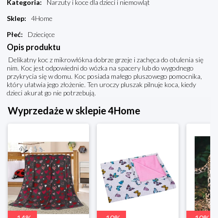
Kategoria
:
Narzuty i koce dla dzieci i niemowląt
Sklep
:
4Home
Płeć
:
Dziecięce
Opis produktu
Delikatny koc z mikrowłókna dobrze grzeje i zachęca do otulenia się
nim. Koc jest odpowiedni do wózka na spacery lub do wygodnego
przykrycia się w domu. Koc posiada małego pluszowego pomocnika,
który ułatwia jego złożenie. Ten uroczy pluszak pilnuje koca, kiedy
dzieci akurat go nie potrzebują.
Wyprzedaże w sklepie 4Home
-
14
%
-
10
%
-
10
%