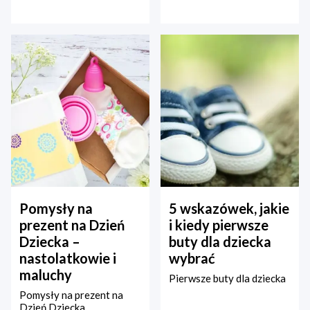
Pomysły na
5 wskazówek, jakie
prezent na Dzień
i kiedy pierwsze
Dziecka –
buty dla dziecka
nastolatkowie i
wybrać
maluchy
Pierwsze buty dla dziecka
Pomysły na prezent na
Dzień Dziecka