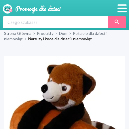
Promocje
Strona Główna
>
Produkty
>
Dom
>
Pościele dla dzieci i
Produkty
niemowląt
>
Narzuty i koce dla dzieci i niemowląt
Sklepy
Blog
Wyprawka