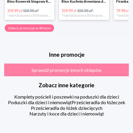
Bino Rowerek biegowy Krecik
Bino Kuchnia drewniana dla dzieci Provence
359.99 zł
409.99 zł*
359.99 zł
409.99 zł*
79.98 zł
13
*najniższa cena z 30 dni przed obniżką
*najniższa cena z 30 dni przed obniżką
Zobacz promocje w 4Home
Inne promocje
Sprawdź promocje innych sklepów
Zobacz inne kategorie
Komplety pościeli i poszewki na poduszki dla dzieci
Poduszki dla dzieci i niemowląt
Prześcieradła do łóżeczek
Prześcieradła do łóżek dziecięcych
Narzuty i koce dla dzieci i niemowląt