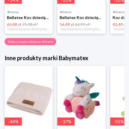
4Home
4Home
4Home
Bellatex Koc dziecięcy Ella Serduszka, 100 x 155 cm
Bellatex Koc dziecięcy Bára Butterfly różowy, 75 x 100 cm
65.48 zł
75.98 zł*
56.49 zł
62.99 zł*
42.49 zł
*najniższa cena z 30 dni przed obniżką
*najniższa cena z 30 dni przed obniżką
Zobacz wyprzedaże w 4Home
Inne produkty marki Babymatex
-
44
%
-
37
%
-
55
%