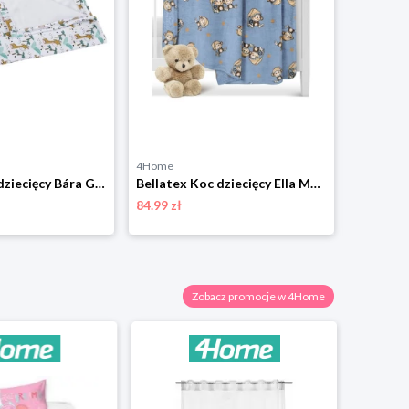
4Home
4Home
Bellatex Koc dziecięcy Bára Giraffe biały, 75 x 100 cm
Bellatex Koc dziecięcy Ella Monkey niebieski, 100 x 150 cm
84.99 zł
84.99 zł
Zobacz promocje w 4Home