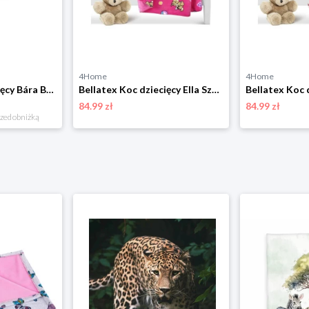
4Home
4Home
Bellatex Koc dziecięcy Bára Butterfly różowy, 75 x 100 cm
Bellatex Koc dziecięcy Ella Szczeniak różowy, 100 x 150 cm
84.99 zł
84.99 zł
rzed obniżką