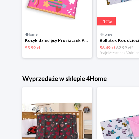
-
10
%
4Home
4Home
Kocyk bambusowy Light Luxe - Rajskie piórka - pink
Kocyk dziecięcy Prosiaczek Pepina Różowy Świat ,130 x 160 cm 4-Home
55.99 zł
56.49 zł
62.99 zł*
*najniższa cena z 30 dni p
Wyprzedaże w sklepie 4Home