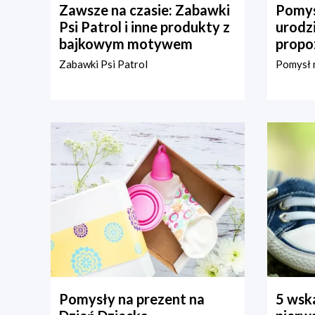
Zawsze na czasie: Zabawki
Pomys
Psi Patrol i inne produkty z
urodz
bajkowym motywem
propo
Zabawki Psi Patrol
Pomysł n
Pomysły na prezent na
5 wska