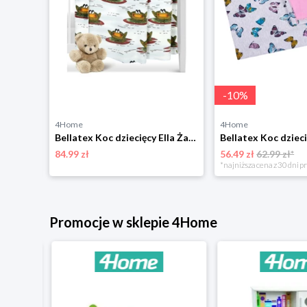
-
10
%
4Home
4Home
Bellatex Koc dziecięcy Ella Serduszka, 100 x 155 cm
Bellatex Koc dziecięcy Ella Żaba, 100 x 150 cm
84.99 zł
56.49 zł
62.99 zł*
niżką
*najniższa cena z 30 dni p
Promocje w sklepie 4Home