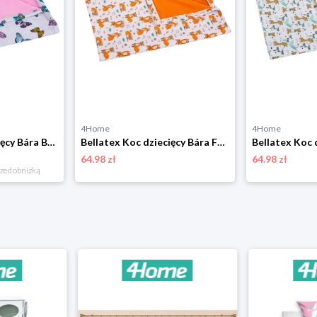
4Home
4Home
Bellatex Koc dziecięcy Bára Butterfly różowy, 75 x 100 cm
Bellatex Koc dziecięcy Bára Fox pomarańczowy, 75 x 100 cm
64.98 zł
64.98 zł
rzed obniżką