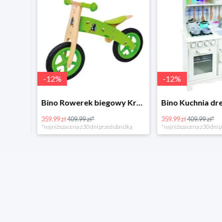
-
12
%
-
12
%
4Home Koc baranek świecący Dino
Bino Rowerek biegowy Krecik
359.99 zł
409.99 zł*
359.99 zł
409.99 zł*
*najniższa cena z 30 dni przed obniżką
*najniższa cena z 30 dni p