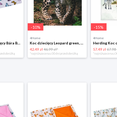
-
10
%
-
15
%
4Home
4Home
Bellatex Koc dziecięcy Bára Butterfly różowy, 75 x 100 cm
Koc dziecięcy Leopard green, 120 x 150 cm Jerry Fabrics
42.49 zł
46.99 zł*
57.49 zł
67.98 
rzed obniżką
*najniższa cena z 30 dni przed obniżką
*najniższa cena z 3