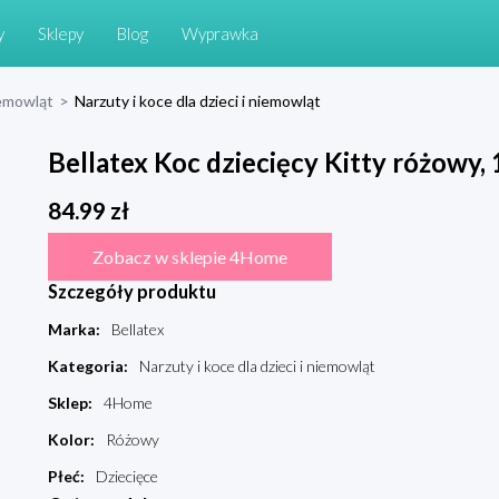
y
Sklepy
Blog
Wyprawka
niemowląt
>
Narzuty i koce dla dzieci i niemowląt
Bellatex Koc dziecięcy Kitty różowy,
84.99
zł
Zobacz w sklepie 4Home
Szczegóły produktu
Marka
:
Bellatex
Kategoria
:
Narzuty i koce dla dzieci i niemowląt
Sklep
:
4Home
Kolor
:
Różowy
Płeć
:
Dziecięce