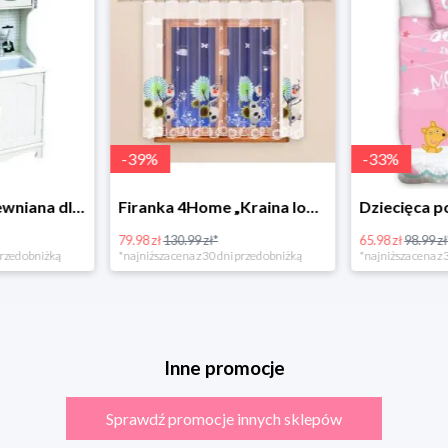
-
39
%
-
33
%
Bino Kuchnia drewniana dla dzieci Provence
Firanka 4Home „Kraina lodu” (Frozen)
79.98 zł
130.99 zł*
65.98 zł
98.99 zł
rzed obniżką
*najniższa cena z 30 dni przed obniżką
*najniższa cena z 3
Inne promocje
Sprawdź promocje innych sklepów