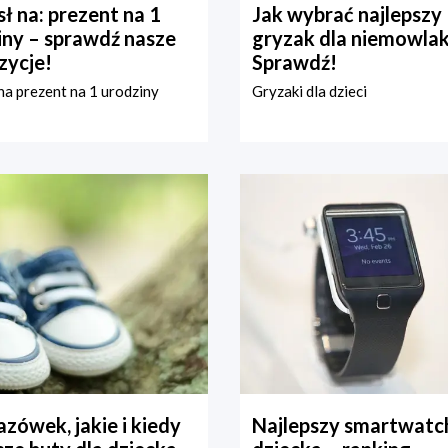
ł na: prezent na 1
Jak wybrać najlepszy
iny – sprawdź nasze
gryzak dla niemowla
zycje!
Sprawdź!
a prezent na 1 urodziny
Gryzaki dla dzieci
zówek, jakie i kiedy
Najlepszy smartwatch