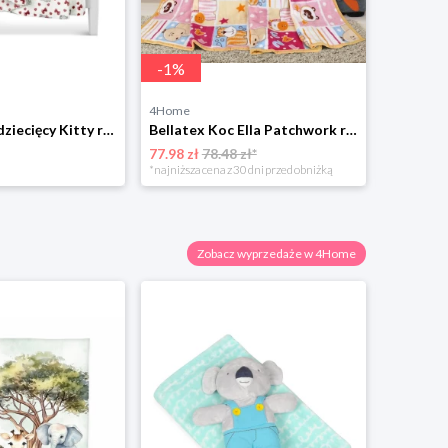
-
1
%
4Home
4Home
Bellatex Koc dziecięcy Kitty różowy, 100 x 150 cm
Bellatex Koc Ella Patchwork różowy, 100 x 155 cm
77.98 zł
78.48 zł*
71.98 zł
*najniższa cena z 30 dni przed obniżką
Zobacz wyprzedaże w 4Home