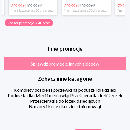
359.99 zł
409.99 zł*
359.99 zł
409.99 zł*
79.98 zł
13
*najniższa cena z 30 dni przed obniżką
*najniższa cena z 30 dni przed obniżką
Zobacz promocje w 4Home
Inne promocje
Sprawdź promocje innych sklepów
Zobacz inne kategorie
Komplety pościeli i poszewki na poduszki dla dzieci
Poduszki dla dzieci i niemowląt
Prześcieradła do łóżeczek
Prześcieradła do łóżek dziecięcych
Narzuty i koce dla dzieci i niemowląt