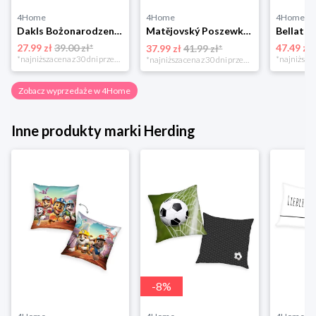
4Home
4Home
4Home
Dakls Bożonarodzeniowa poszewka na poduszkę Angel red, 40 x 40 cm 4-Home
Matějovský Poszewka na poduszkę Solei, 40 x 40 cm
27.99 zł
39.00 zł*
47.49 zł
37.99 zł
41.99 zł*
*najniższa cena z 30 dni przed obniżką
*najniższa cena z 30 dni przed obniżką
Zobacz wyprzedaże w 4Home
Inne produkty marki Herding
-
8
%