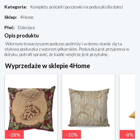
Kategoria
:
Komplety pościeli i poszewki na poduszki dla dzieci
Sklep
:
4Home
Płeć
:
Dziecięce
Opis produktu
Wiernym towarzyszem podczas podróży i w domu stanie się ta
stylowa poduszka z wzorem piłkarskim. Poduszka jest przyjemna w
dotyku, potrafi sprawić, że każde wnętrze jest przytulne.
Wyprzedaże w sklepie 4Home
-
28
%
-
10
%
-
8
%