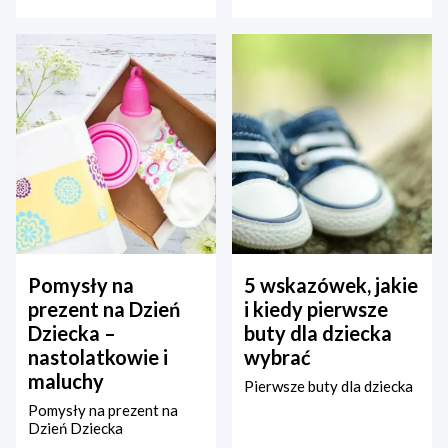
Pomysły na
5 wskazówek, jakie
prezent na Dzień
i kiedy pierwsze
Dziecka –
buty dla dziecka
nastolatkowie i
wybrać
maluchy
Pierwsze buty dla dziecka
Pomysły na prezent na
Dzień Dziecka