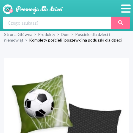
Promocje
Strona Główna
>
Produkty
>
Dom
>
Pościele dla dzieci i
Produkty
niemowląt
>
Komplety pościeli i poszewki na poduszki dla dzieci
Sklepy
Blog
Wyprawka