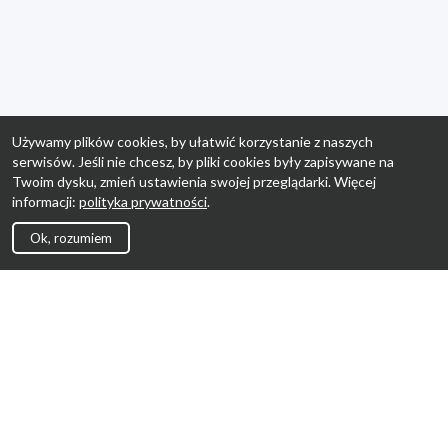
Używamy plików cookies, by ułatwić korzystanie z naszych
serwisów. Jeśli nie chcesz, by pliki cookies były zapisywane na
Twoim dysku, zmień ustawienia swojej przeglądarki. Więcej
informacji:
polityka prywatności
.
Ok, rozumiem