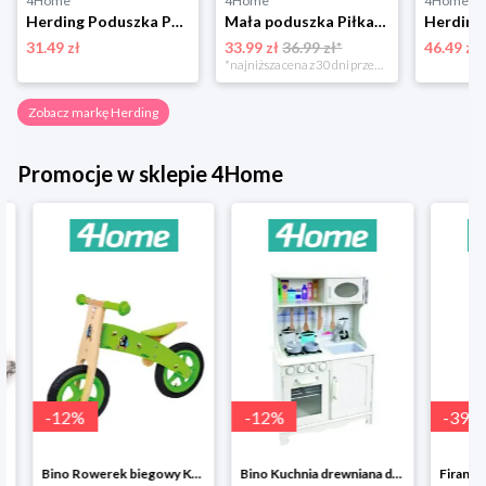
4Home
4Home
4Home
Herding Poduszka Paw Patrol Dino Rescue brązowy, 40 x 40 cm
Mała poduszka Piłka nożna, 40 x 40 cm Herding
31.49 zł
33.99 zł
36.99 zł*
46.49 zł
*najniższa cena z 30 dni przed obniżką
Zobacz markę Herding
Promocje w sklepie 4Home
-
12
%
-
12
%
-
39
%
Bino Rowerek biegowy Krecik
Bino Kuchnia drewniana dla dzieci Provence