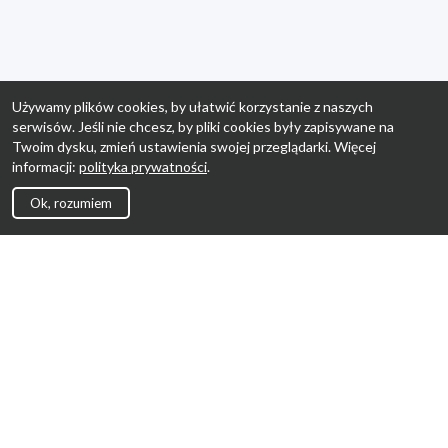
Używamy plików cookies, by ułatwić korzystanie z naszych
serwisów. Jeśli nie chcesz, by pliki cookies były zapisywane na
Twoim dysku, zmień ustawienia swojej przeglądarki. Więcej
informacji:
polityka prywatności
.
Ok, rozumiem