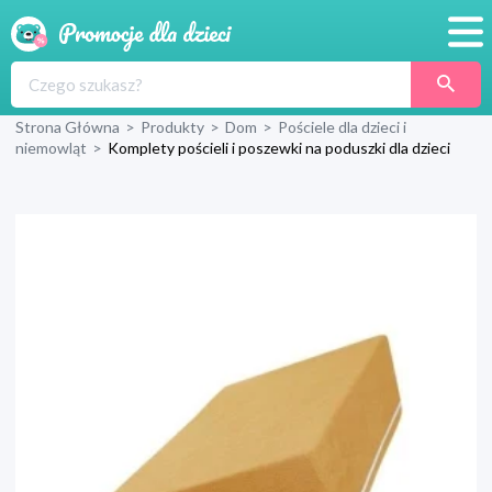
Promocje
Strona Główna
>
Produkty
>
Dom
>
Pościele dla dzieci i
Produkty
niemowląt
>
Komplety pościeli i poszewki na poduszki dla dzieci
Sklepy
Blog
Wyprawka