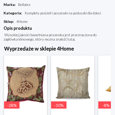
Marka
:
Bellatex
Kategoria
:
Komplety pościeli i poszewki na poduszki dla dzieci
Sklep
:
4Home
Opis produktu
Wysokiej jakości bawełniana poszewka jest przeznaczona do
zagłówka klinowego, który można znaleźć tutaj.
Wyprzedaże w sklepie 4Home
-
28
%
-
10
%
-
8
%