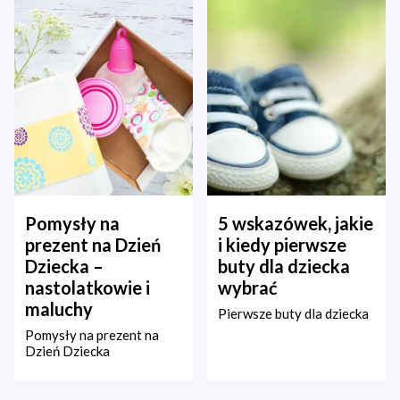
Pomysły na
5 wskazówek, jakie
prezent na Dzień
i kiedy pierwsze
Dziecka –
buty dla dziecka
nastolatkowie i
wybrać
maluchy
Pierwsze buty dla dziecka
Pomysły na prezent na
Dzień Dziecka