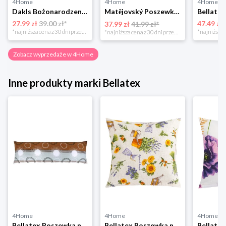
4Home
4Home
4Home
Dakls Bożonarodzeniowa poszewka na poduszkę Angel red, 40 x 40 cm 4-Home
Matějovský Poszewka na poduszkę Solei, 40 x 40 cm
27.99 zł
39.00 zł*
47.49 zł
37.99 zł
41.99 zł*
*najniższa cena z 30 dni przed obniżką
*najniższa cena z 30 dni przed obniżką
Zobacz wyprzedaże w 4Home
Inne produkty marki Bellatex
4Home
4Home
4Home
Bellatex Poszewka na poduszkę relaksacyjną Promień brązowy, 50 x 145 cm, 50 x 145 cm
Bellatex Poszewka na poduszkę EMA Lawenda fioletowy, żółty, 45 x 45 cm