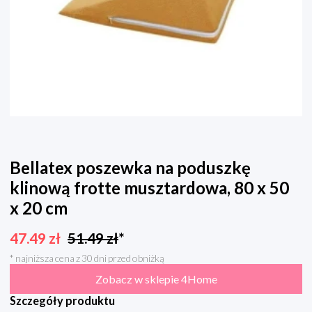
Bellatex poszewka na poduszkę
klinową frotte musztardowa, 80 x 50
x 20 cm
47.49
zł
51.49
zł
*
* najniższa cena z 30 dni przed obniżką
Zobacz w sklepie 4Home
Szczegóły produktu