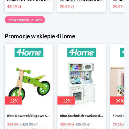
48.49 zł
29.99 zł
29.99 zł
Zobacz markę Bellatex
Promocje w sklepie 4Home
-
12
%
-
12
%
-
39
%
Bino Rowerek biegowy Krecik
Bino Kuchnia drewniana dla dzieci Provence
359.99 zł
409.99 zł*
359.99 zł
409.99 zł*
79.98 zł
13