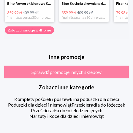
Bino Rowerek biegowy Krecik
Bino Kuchnia drewniana dla dzieci Provence
359.99 zł
409.99 zł*
359.99 zł
409.99 zł*
79.98 zł
13
*najniższa cena z 30 dni przed obniżką
*najniższa cena z 30 dni przed obniżką
Zobacz promocje w 4Home
Inne promocje
Sprawdź promocje innych sklepów
Zobacz inne kategorie
Komplety pościeli i poszewki na poduszki dla dzieci
Poduszki dla dzieci i niemowląt
Prześcieradła do łóżeczek
Prześcieradła do łóżek dziecięcych
Narzuty i koce dla dzieci i niemowląt