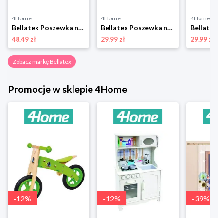
4Home
4Home
4Home
Bellatex Poszewka na poduszkę relaksacyjną Promień brązowy, 50 x 145 cm, 50 x 145 cm
Bellatex Poszewka na poduszkę EMA Lawenda fioletowy, żółty, 45 x 45 cm
48.49 zł
29.99 zł
29.99 zł
Zobacz markę Bellatex
Promocje w sklepie 4Home
-
12
%
-
12
%
-
39
%