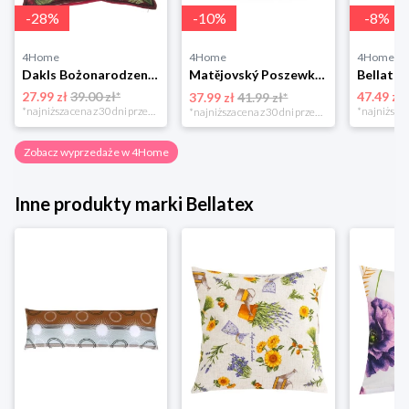
-
28
%
-
10
%
-
8
%
4Home
4Home
4Home
Dakls Bożonarodzeniowa poszewka na poduszkę Angel red, 40 x 40 cm 4-Home
Matějovský Poszewka na poduszkę Solei, 40 x 40 cm
27.99 zł
39.00 zł*
47.49 zł
37.99 zł
41.99 zł*
*najniższa cena z 30 dni przed obniżką
*najniższa cena z 30 dni przed obniżką
Zobacz wyprzedaże w 4Home
Inne produkty marki Bellatex