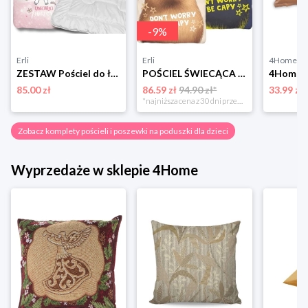
-
9
%
Erli
Erli
4Home
ZESTAW Pościel do łóżeczka 90x120 Komplet KOŁDRA DZIECIĘCA MIŚ + PODUSZKA
POŚCIEL ŚWIECĄCA KAPIBARA 160x200cm FLUO MISTRZ CHILLU DONT WORRY BE CAPPY
85.00 zł
86.59 zł
94.90 zł*
33.99 zł
*najniższa cena z 30 dni przed obniżką
Zobacz komplety pościeli i poszewki na poduszki dla dzieci
Wyprzedaże w sklepie 4Home