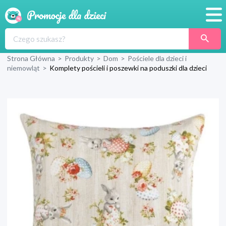
Promocje
Strona Główna
>
Produkty
>
Dom
>
Pościele dla dzieci i
Produkty
niemowląt
>
Komplety pościeli i poszewki na poduszki dla dzieci
Sklepy
Blog
Wyprawka