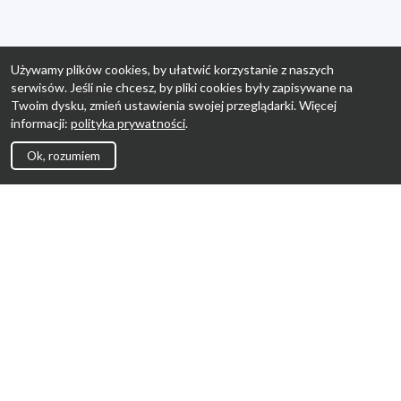
Używamy plików cookies, by ułatwić korzystanie z naszych
serwisów. Jeśli nie chcesz, by pliki cookies były zapisywane na
Twoim dysku, zmień ustawienia swojej przeglądarki. Więcej
informacji:
polityka prywatności
.
Ok, rozumiem