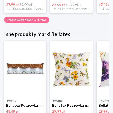
27.99 zł
39.00 zł*
47.49 zł
37.99 zł
41.99 zł*
*najniższa cena z 30 dni przed obniżką
*najniższa cena z 30 dni przed obniżką
Zobacz wyprzedaże w 4Home
Inne produkty marki Bellatex
4Home
4Home
4Home
Bellatex Poszewka na poduszkę relaksacyjną Promień brązowy, 50 x 145 cm, 50 x 145 cm
Bellatex Poszewka na poduszkę EMA Lawenda fioletowy, żółty, 45 x 45 cm
48.49 zł
29.99 zł
29.99 zł