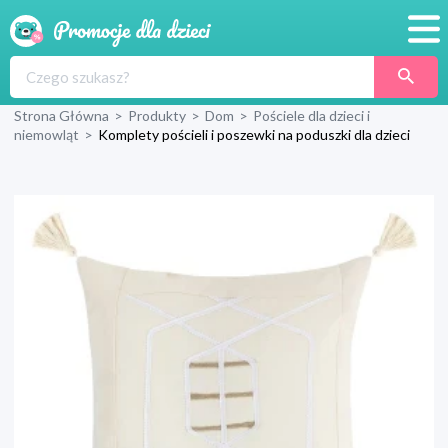
Promocje
Strona Główna
>
Produkty
>
Dom
>
Pościele dla dzieci i
Produkty
niemowląt
>
Komplety pościeli i poszewki na poduszki dla dzieci
Sklepy
Blog
Wyprawka