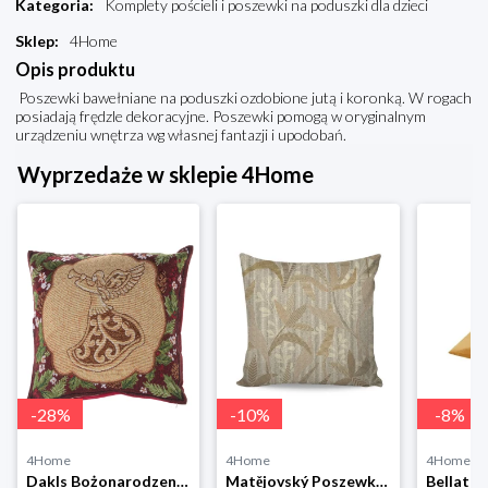
Kategoria
:
Komplety pościeli i poszewki na poduszki dla dzieci
Sklep
:
4Home
Opis produktu
Poszewki bawełniane na poduszki ozdobione jutą i koronką. W rogach
posiadają frędzle dekoracyjne. Poszewki pomogą w oryginalnym
urządzeniu wnętrza wg własnej fantazji i upodobań.
Wyprzedaże w sklepie 4Home
-
28
%
-
10
%
-
8
%
4Home
4Home
4Home
Dakls Bożonarodzeniowa poszewka na poduszkę Angel red, 40 x 40 cm 4-Home
Matějovský Poszewka na poduszkę Solei, 40 x 40 cm