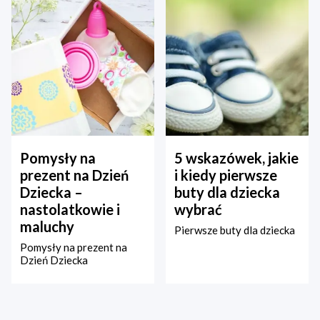
Pomysły na
5 wskazówek, jakie
prezent na Dzień
i kiedy pierwsze
Dziecka –
buty dla dziecka
nastolatkowie i
wybrać
maluchy
Pierwsze buty dla dziecka
Pomysły na prezent na
Dzień Dziecka